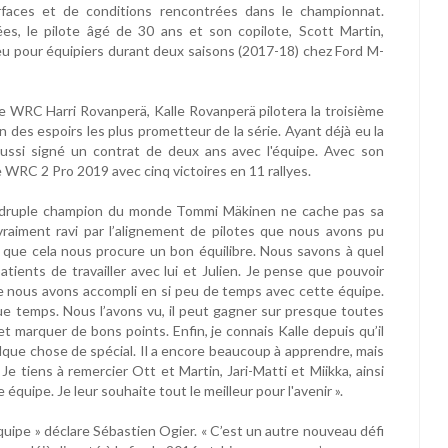
rfaces et de conditions rencontrées dans le championnat.
s, le pilote âgé de 30 ans et son copilote, Scott Martin,
t eu pour équipiers durant deux saisons (2017-18) chez Ford M-
de WRC Harri Rovanperä, Kalle Rovanperä pilotera la troisième
n des espoirs les plus prometteur de la série. Ayant déjà eu la
aussi signé un contrat de deux ans avec l'équipe. Avec son
e WRC 2 Pro 2019 avec cinq victoires en 11 rallyes.
uadruple champion du monde Tommi Mäkinen ne cache pas sa
s vraiment ravi par l’alignement de pilotes que nous avons pu
 que cela nous procure un bon équilibre. Nous savons à quel
ients de travailler avec lui et Julien. Je pense que pouvoir
que nous avons accompli en si peu de temps avec cette équipe.
lque temps. Nous l’avons vu, il peut gagner sur presque toutes
 et marquer de bons points. Enfin, je connais Kalle depuis qu’il
quelque chose de spécial. Il a encore beaucoup à apprendre, mais
Je tiens à remercier Ott et Martin, Jari-Matti et Miikka, ainsi
 équipe. Je leur souhaite tout le meilleur pour l'avenir ».
quipe » déclare Sébastien Ogier. « C’est un autre nouveau défi