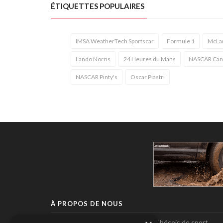
ÉTIQUETTES POPULAIRES
IMSA WeatherTech Sportscar
Formule 1
McLa
Lando Norris
24 Heures du Mans
NASCAR Can
NASCAR Pinty's
Oscar Piastri
À PROPOS DE NOUS
Pole-Position, le seul magazine québécois de sport