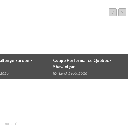
llenge Europe -
Coupe Performance Québec -
WRC
s
Shawinigan
Éta
t 2026
Lundi 3 août 2026
D
PUBLICITÉ