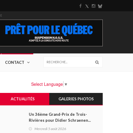
TÉ
CONTACT
Select Language
▼
ACTUALITÉS
GALERIES PHOTOS
Un 36ème Grand-Prix de Trois-
Rivières pour Didier Schraenen...
et une première en Challenge
Mercredi 5 août 2026
Canada