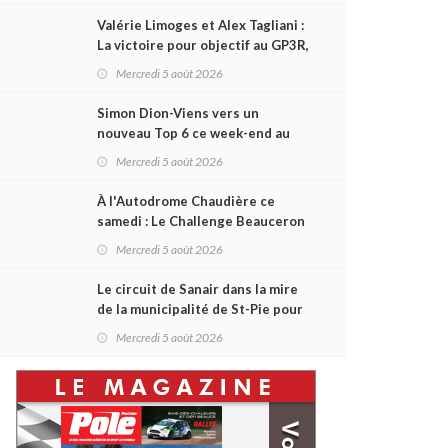
Valérie Limoges et Alex Tagliani :
La victoire pour objectif au GP3R,
dans trois séries différentes
Mercredi 5 août 2026
Simon Dion-Viens vers un
nouveau Top 6 ce week-end au
GP3R, en série NASCAR Canada ?
Mercredi 5 août 2026
À l'Autodrome Chaudière ce
samedi : Le Challenge Beauceron
200 pourrait bouleverser le
Mercredi 5 août 2026
championnat ACT Québec
Le circuit de Sanair dans la mire
de la municipalité de St-Pie pour
être rayé de la carte !
Mercredi 5 août 2026