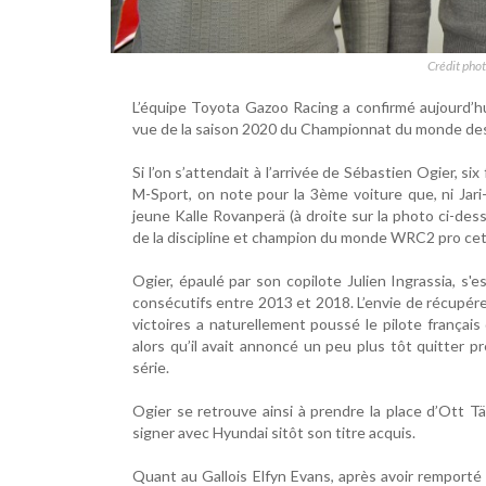
Crédit pho
L’équipe Toyota Gazoo Racing a confirmé aujourd’
vue de la saison 2020 du Championnat du monde des
Si l’on s’attendait à l’arrivée de Sébastien Ogier, s
M-Sport, on note pour la 3ème voiture que, ni Jari
jeune Kalle Rovanperä (à droite sur la photo ci-des
de la discipline et champion du monde WRC2 pro cett
Ogier, épaulé par son copilote Julien Ingrassia, s
consécutifs entre 2013 et 2018. L’envie de récupére
victoires a naturellement poussé le pilote françai
alors qu’il avait annoncé un peu plus tôt quitter pr
série.
Ogier se retrouve ainsi à prendre la place d’Ott 
signer avec Hyundai sitôt son titre acquis.
Quant au Gallois Elfyn Evans, après avoir remporté