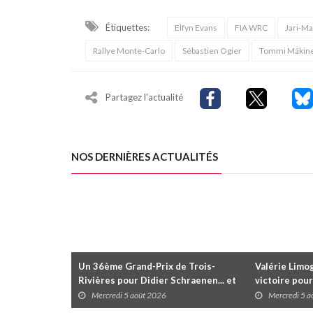
Étiquettes:
Elfyn Evans
FIA WRC
Jari-Mat
Rallye Monte-Carlo
Sébastien Ogier
Tommi Mäkin
Partagez l'actualité
NOS DERNIÈRES ACTUALITÉS
Un 36ème Grand-Prix de Trois-
Valérie Limog
Rivières pour Didier Schraenen... et
victoire pour
une première en Challenge Canada
trois séries 
Mercredi 5 août 2026
Mercredi 5 