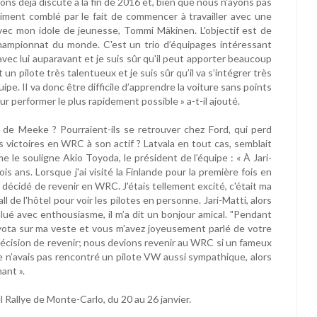
ons déjà discuté à la fin de 2016 et, bien que nous n’ayons pas
iment comblé par le fait de commencer à travailler avec une
ec mon idole de jeunesse, Tommi Mäkinen. L'objectif est de
hampionnat du monde. C'est un trio d’équipages intéressant
lé avec lui auparavant et je suis sûr qu'il peut apporter beaucoup
st un pilote très talentueux et je suis sûr qu’il va s’intégrer très
pe. Il va donc être difficile d’apprendre la voiture sans points
 performer le plus rapidement possible » a-t-il ajouté.
 de Meeke ? Pourraient-ils se retrouver chez Ford, qui perd
 victoires en WRC à son actif ? Latvala en tout cas, semblait
 le souligne Akio Toyoda, le président de l’équipe : « À Jari-
s ans. Lorsque j'ai visité la Finlande pour la première fois en
e décidé de revenir en WRC. J'étais tellement excité, c'était ma
 de l'hôtel pour voir les pilotes en personne. Jari-Matti, alors
salué avec enthousiasme, il m’a dit un bonjour amical. "Pendant
yota sur ma veste et vous m'avez joyeusement parlé de votre
a décision de revenir; nous devions revenir au WRC si un fameux
je n’avais pas rencontré un pilote VW aussi sympathique, alors
ant ».
 Rallye de Monte-Carlo, du 20 au 26 janvier.