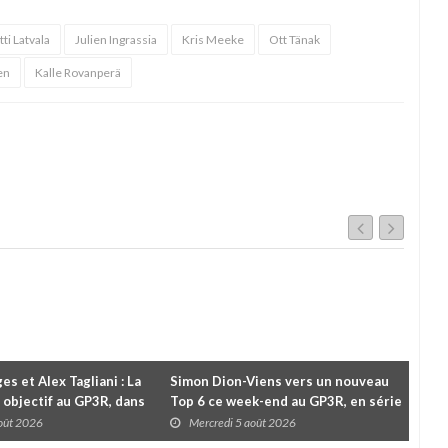
ti Latvala
Julien Ingrassia
Kris Meeke
Ott Tänak
en
Kalle Rovanperä
es et Alex Tagliani : La
Simon Dion-Viens vers un nouveau
À l
 objectif au GP3R, dans
Top 6 ce week-end au GP3R, en série
Le 
différentes
NASCAR Canada ?
pou
août 2026
Mercredi 5 août 2026
M
cha