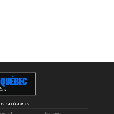
OS CATÉGORIES
rmule 1
Endurance