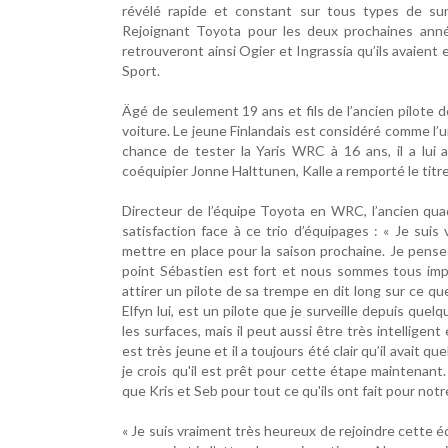
révélé rapide et constant sur tous types de su
Rejoignant Toyota pour les deux prochaines année
retrouveront ainsi Ogier et Ingrassia qu’ils avaien
Sport.
Ägé de seulement 19 ans et fils de l’ancien pilote 
voiture. Le jeune Finlandais est considéré comme l’u
chance de tester la Yaris WRC à 16 ans, il a lui 
coéquipier Jonne Halttunen, Kalle a remporté le titr
Directeur de l’équipe Toyota en WRC, l’ancien q
satisfaction face à ce trio d’équipages : « Je sui
mettre en place pour la saison prochaine. Je pense
point Sébastien est fort et nous sommes tous impat
attirer un pilote de sa trempe en dit long sur ce 
Elfyn lui, est un pilote que je surveille depuis que
les surfaces, mais il peut aussi être très intelligent
est très jeune et il a toujours été clair qu’il avait 
je crois qu'il est prêt pour cette étape maintenant. 
que Kris et Seb pour tout ce qu'ils ont fait pour notre
« Je suis vraiment très heureux de rejoindre cette é