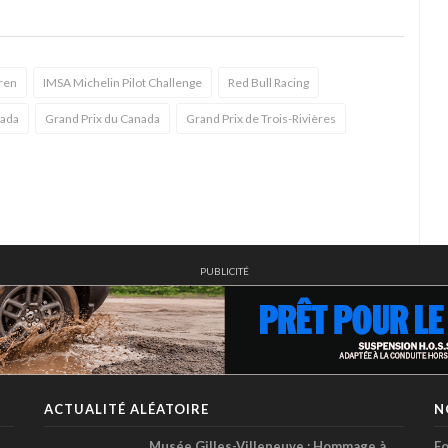
ren
IMSA Michelin Pilot Challenge
Red Bull Racing
ada
Grand Prix du Canada
Grand Prix de Trois-Rivières
PUBLICITÉ
ACTUALITÉ ALÉATOIRE
N
Musée Gilles-Villeneuve : Hommage à
Fo