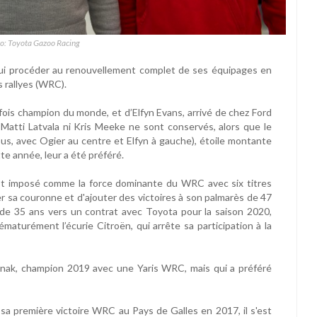
to: Toyota Gazoo Racing
hui procéder au renouvellement complet de ses équipages en
 rallyes (WRC).
ix fois champion du monde, et d’Elfyn Evans, arrivé de chez Ford
-Matti Latvala ni Kris Meeke ne sont conservés, alors que le
sus, avec Ogier au centre et Elfyn à gauche), étoile montante
e année, leur a été préféré.
'est imposé comme la force dominante du WRC avec six titres
r sa couronne et d'ajouter des victoires à son palmarès de 47
s de 35 ans vers un contrat avec Toyota pour la saison 2020,
ématurément l’écurie Citroën, qui arrête sa participation à la
Tänak, champion 2019 avec une Yaris WRC, mais qui a préféré
 sa première victoire WRC au Pays de Galles en 2017, il s'est