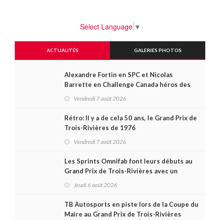
Select Language
▼
ACTUALITÉS
GALERIES PHOTOS
Alexandre Fortin en SPC et Nicolas
Barrette en Challenge Canada héros des
premières courses du week-end au GP3R
Vendredi 7 août 2026
Rétro: Il y a de cela 50 ans, le Grand Prix de
Trois-Rivières de 1976
Vendredi 7 août 2026
Les Sprints Omnifab font leurs débuts au
Grand Prix de Trois-Rivières avec un
format inspiré de Daytona
Jeudi 6 août 2026
TB Autosports en piste lors de la Coupe du
Maire au Grand Prix de Trois-Rivières