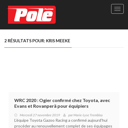
Site
officie
de
Pole-
Positi
Maga
2 RÉSULTATS POUR: KRIS MEEKE
-
Le
seul
maga
québé
de
sport
autom
WRC 2020 : Ogier confirmé chez Toyota, avec
Evans et Rovanperä pour équipiers
Mercredi 27 novembre 2019
par
Marie-Lyse Tremblay
L’équipe Toyota Gazoo Racing a confirmé aujourd’hui
procéder au renouvellement complet de ses équipages