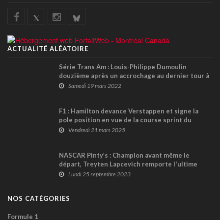
ACTUALITÉ ALÉATOIRE
Série Trans Am : Louis-Philippe Dumoulin
douzième après un accrochage au dernier tour à
Charlotte
Samedi 19 mars 2022
F1 : Hamilton devance Verstappen et signe la
pole position en vue de la course sprint du
Grand Prix de Chine; Stroll Top 10
Vendredi 21 mars 2025
NASCAR Pinty’s : Champion avant même le
départ, Treyten Lapcevich remporte l'ultime
manche 2023 au Delaware Speedway
Lundi 25 septembre 2023
NOS CATÉGORIES
Formule 1