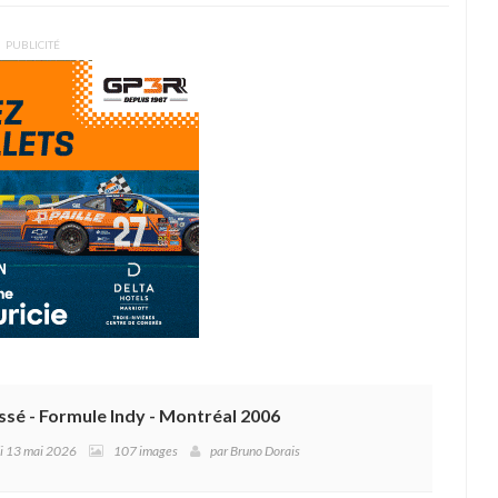
PUBLICITÉ
ssé - Formule Indy - Montréal 2006
di 13 mai 2026
107 images
par
Bruno Dorais