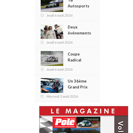
TB
de Trois-
Autosports
Rivières
en piste
avec un
Jeudi 6 août 2026
lors de la
format
Coupe du
inspiré de
Deux
Maire au
Daytona
événements
Grand Prix
phares à
de Trois-
Jeudi 6 août 2026
venir pour
Rivières
le film
Coupe
Villeneuve :
Radical
L'ascension
Canada au
d'une
Jeudi 6 août 2026
GP3R : 21
légende (+
inscrits,
vidéo)
Un 36ème
dont 12
Grand Prix
Québécois...
de Trois-
et un
Mercredi 5 août 2026
Rivières
premier
pour Didier
gain
Schraenen...
d'Antoine
et une
Sénéchal
première
dans la
en
série ?