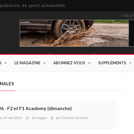
e québécois de sport automobile
PUBLICI
S
LE MAGAZINE
ABONNEZ-VOUS
SUPPLÉMENTS
ONALES
6 - F2 et F1 Academy (dimanche)
che 24 mai 2026
86 images
par
Clément Tavernier