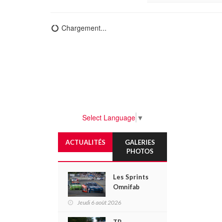
Chargement...
Select Language
▼
ACTUALITÉS
GALERIES
PHOTOS
Les Sprints
Omnifab
font leurs
Jeudi 6 août 2026
débuts au
Grand Prix