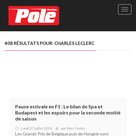
Site
officie
de
Pole-
Positi
Maga
408 RÉSULTATS POUR: CHARLES LECLERC
-
Le
seul
maga
québé
de
sport
autom
Pause estivale en F1 : Le bilan de Spa et
Budapest et les espoirs pour la seconde moitié
de saison
Lundi 27 juillet 2026
par
Marc Cantin
Les Grands Prix de Belgique puis de Hongrie sont