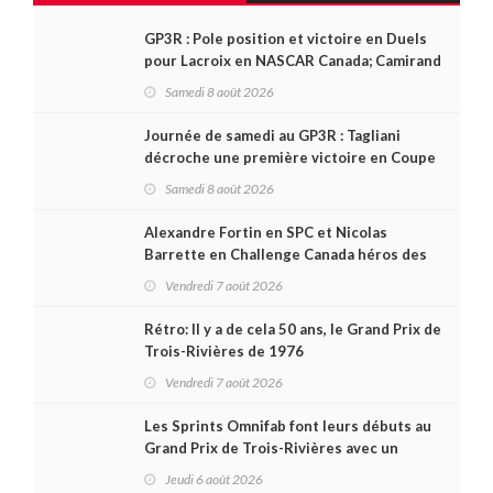
GP3R : Pole position et victoire en Duels
pour Lacroix en NASCAR Canada; Camirand
remporte l'autre Duels
Samedi 8 août 2026
Journée de samedi au GP3R : Tagliani
décroche une première victoire en Coupe
Radical; des courses très disputées dans
Samedi 8 août 2026
toutes les séries
Alexandre Fortin en SPC et Nicolas
Barrette en Challenge Canada héros des
premières courses du week-end au GP3R
Vendredi 7 août 2026
Rétro: Il y a de cela 50 ans, le Grand Prix de
Trois-Rivières de 1976
Vendredi 7 août 2026
Les Sprints Omnifab font leurs débuts au
Grand Prix de Trois-Rivières avec un
format inspiré de Daytona
Jeudi 6 août 2026