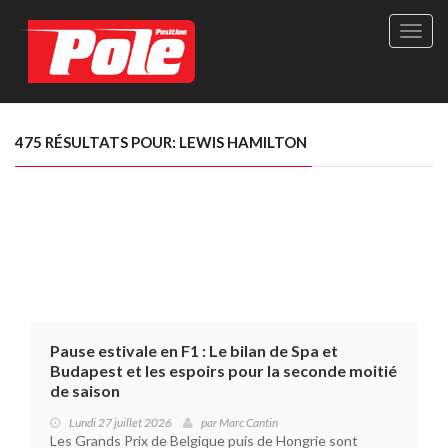
Site
officie
de
Pole-
Positi
Maga
475 RÉSULTATS POUR: LEWIS HAMILTON
-
Le
seul
maga
québé
de
sport
autom
Pause estivale en F1 : Le bilan de Spa et
Budapest et les espoirs pour la seconde moitié
de saison
Lundi 27 juillet 2026
par
Marc Cantin
Les Grands Prix de Belgique puis de Hongrie sont