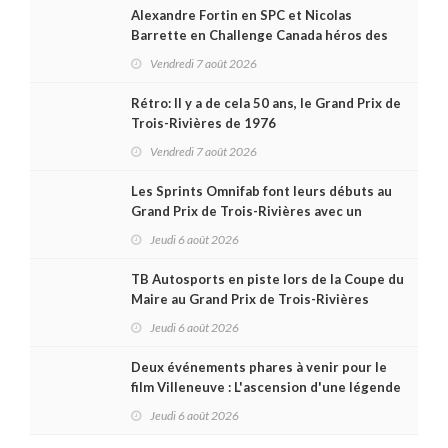
Alexandre Fortin en SPC et Nicolas
Barrette en Challenge Canada héros des
premières courses du week-end au GP3R
Vendredi 7 août 2026
Rétro: Il y a de cela 50 ans, le Grand Prix de
Trois-Rivières de 1976
Vendredi 7 août 2026
Les Sprints Omnifab font leurs débuts au
Grand Prix de Trois-Rivières avec un
format inspiré de Daytona
Jeudi 6 août 2026
TB Autosports en piste lors de la Coupe du
Maire au Grand Prix de Trois-Rivières
Jeudi 6 août 2026
Deux événements phares à venir pour le
film Villeneuve : L'ascension d'une légende
(+ vidéo)
Jeudi 6 août 2026