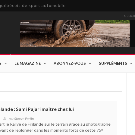
e québécois de sport automobile
PUBLICI
S
LE MAGAZINE
ABONNEZ-VOUS
SUPPLÉMENTS
ande : Sami Pajari maître chez lui
par
Steeve Fortin
rt le Rallye de Finlande sur le terrain grâce au photographe
vant de replonger dans les moments forts de cette 75ᵉ