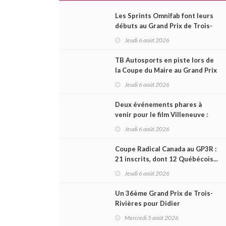
Les Sprints Omnifab font leurs
débuts au Grand Prix de Trois-
Rivières avec un format inspiré
Jeudi 6 août 2026
de Daytona
TB Autosports en piste lors de
la Coupe du Maire au Grand Prix
de Trois-Rivières
Jeudi 6 août 2026
Deux événements phares à
venir pour le film Villeneuve :
L'ascension d'une légende (+
Jeudi 6 août 2026
vidéo)
Coupe Radical Canada au GP3R :
21 inscrits, dont 12 Québécois...
et un premier gain d'Antoine
Jeudi 6 août 2026
Sénéchal dans la série ?
Un 36ème Grand Prix de Trois-
Rivières pour Didier
Schraenen... et une première en
Mercredi 5 août 2026
Challenge Canada