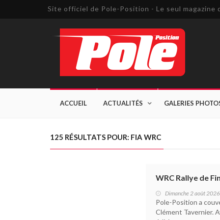
Site officiel de Pole-Position - Le seul magazin
ACCUEIL
ACTUALITÉS
GALERIES PHOTO
125 RÉSULTATS POUR: FIA WRC
WRC Rallye de Finl
Dimanche 2 août 2026
Pole-Position a couve
Clément Tavernier. A