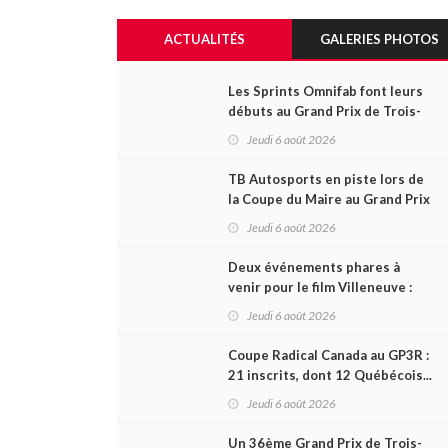
ACTUALITÉS
GALERIES PHOTOS
Les Sprints Omnifab font leurs
débuts au Grand Prix de Trois-
Rivières avec un format inspiré
Jeudi 6 août 2026
de Daytona
TB Autosports en piste lors de
la Coupe du Maire au Grand Prix
de Trois-Rivières
Jeudi 6 août 2026
Deux événements phares à
venir pour le film Villeneuve :
L'ascension d'une légende (+
Jeudi 6 août 2026
vidéo)
Coupe Radical Canada au GP3R :
21 inscrits, dont 12 Québécois...
et un premier gain d'Antoine
Jeudi 6 août 2026
Sénéchal dans la série ?
Un 36ème Grand Prix de Trois-