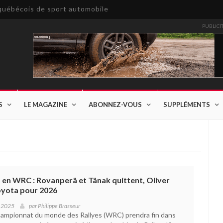
e québécois de sport automobile
PUBLICI
S
LE MAGAZINE
ABONNEZ-VOUS
SUPPLÉMENTS
en WRC : Rovanperä et Tänak quittent, Oliver
oyota pour 2026
e 2025
par
Philippe Brasseur
hampionnat du monde des Rallyes (WRC) prendra fin dans