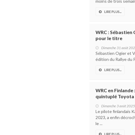
moins de trois semain
LIRE PLUS...
WRC : Sébastien O
pour le titre
Dimanche 31 août 20
Sébastien Ogier et V
édition du Rallye du P
LIRE PLUS...
WRC en Finlande :
quintuplé Toyota
Dimanche 3 août 2025
Le pilote finlandais
2023, a enfin décroc
le ...
LIRE PLUS...