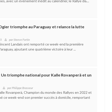
es, avec un événement inédit au calendrier, le Rallye d&...
gier triomphe au Paraguay et relance la lutte
25
par
Steeve Fortin
incent Landais ont remporté ce week-end la première
araguay, ajoutant une quatrième victoire à leur ...
 Un triomphe national pour Kalle Rovanperä et un
par
Philippe Brasseur
 Kalle Rovanperä, Champion du monde des Rallyes en 2022 et
hé ce week-end son premier succès à domicile, remportant