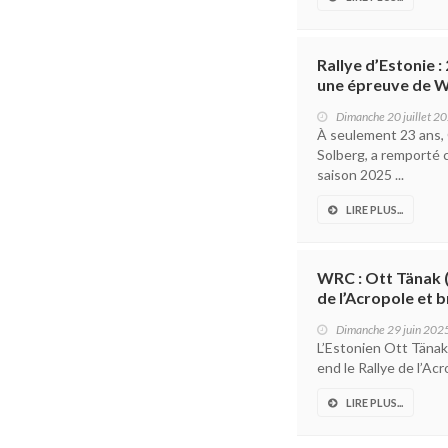
Rallye d’Estonie 
une épreuve de 
Dimanche 20 juillet 2
À seulement 23 ans, 
Solberg, a remporté c
saison 2025 ...
LIRE PLUS...
WRC : Ott Tänak (
de l’Acropole et 
Dimanche 29 juin 202
L’Estonien Ott Tänak
end le Rallye de l’Acr
LIRE PLUS...