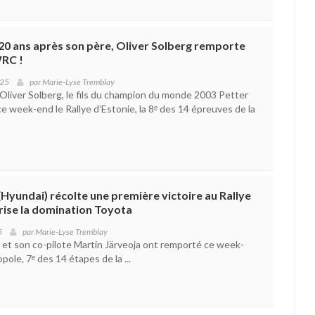
: 20 ans après son père, Oliver Solberg remporte
WRC !
025
par
Marie-Lyse Tremblay
Oliver Solberg, le fils du champion du monde 2003 Petter
e week-end le Rallye d’Estonie, la 8ᵉ des 14 épreuves de la
Hyundai) récolte une première victoire au Rallye
brise la domination Toyota
5
par
Marie-Lyse Tremblay
 et son co-pilote Martin Järveoja ont remporté ce week-
opole, 7ᵉ des 14 étapes de la ...