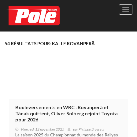
Site
officie
de
Pole-
Positi
Maga
54 RÉSULTATS POUR: KALLE ROVANPERÄ
-
Le
seul
maga
québé
de
sport
autom
Bouleversements en WRC : Rovanperä et
Tänak quittent, Oliver Solberg rejoint Toyota
pour 2026
Mercredi 12 novembre 2025
par
Philippe Brasseur
La saison 2025 du Championnat du monde des Rallyes