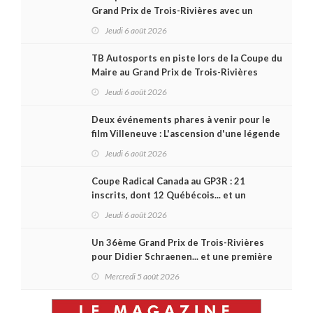
Grand Prix de Trois-Rivières avec un
format inspiré de Daytona
Jeudi 6 août 2026
TB Autosports en piste lors de la Coupe du
Maire au Grand Prix de Trois-Rivières
Jeudi 6 août 2026
Deux événements phares à venir pour le
film Villeneuve : L'ascension d'une légende
(+ vidéo)
Jeudi 6 août 2026
Coupe Radical Canada au GP3R : 21
inscrits, dont 12 Québécois... et un
premier gain d'Antoine Sénéchal dans la
Jeudi 6 août 2026
série ?
Un 36ème Grand Prix de Trois-Rivières
pour Didier Schraenen... et une première
en Challenge Canada
Mercredi 5 août 2026