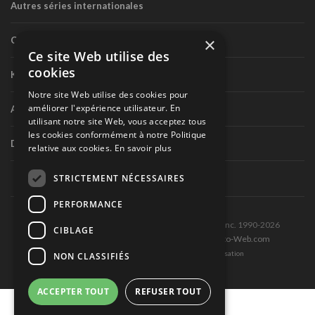
Autres séries internationales
×
Circuit routier canadien
Ce site Web utilise des
cookies
Karting
Notre site Web utilise des cookies pour
améliorer l'expérience utilisateur. En
Autres séries nationales
utilisant notre site Web, vous acceptez tous
les cookies conformément à notre Politique
Divers
relative aux cookies.
En savoir plus
STRICTEMENT NÉCESSAIRES
PERFORMANCE
Tous droits réservés © Les Éditions Pole-Position inc. 1990-2026
CIBLAGE
Ce site est produit et hébergé par Montréal-Photo-Web.com
Politique de confidentialité et Conditions d’utilisation
NON CLASSIFIÉS
ACCEPTER TOUT
REFUSER TOUT