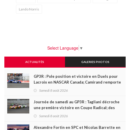
Lando Norris
Select Language
▼
ACTUALITÉS
GALERIES PHOTOS
GP3R : Pole position et victoire en Duels pour
Lacroix en NASCAR Canada; Camirand remporte
l'autre Duels
Samedi 8 août 2026
Journée de samedi au GP3R : Tagliani décroche
une première victoire en Coupe Radical; des
courses très disputées dans toutes les séries
Samedi 8 août 2026
Alexandre Fortin en SPC et Nicolas Barrette en