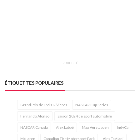
PUBLICITÉ
ÉTIQUETTES POPULAIRES
Grand Prix de Trois-Rivières
NASCAR Cup Series
Fernando Alonso
Saison 2024 de sport automobile
NASCAR Canada
Alex Labbé
Max Verstappen
IndyCar
McLaren
Canadian Tire Motorsport Park
Alex Tagliani