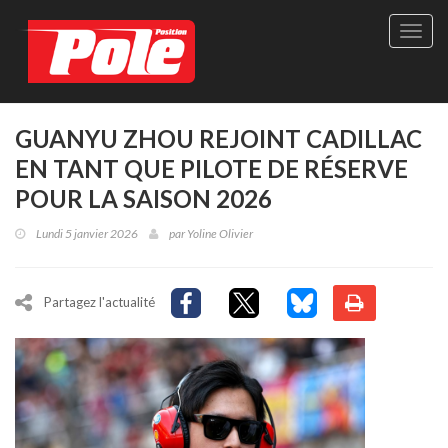
Site
officie
de
Pole-
Positi
Maga
GUANYU ZHOU REJOINT CADILLAC
-
EN TANT QUE PILOTE DE RÉSERVE
Le
seul
POUR LA SAISON 2026
maga
québé
Lundi 5 janvier 2026
par
Yoline Olivier
de
sport
autom
Partagez l'actualité