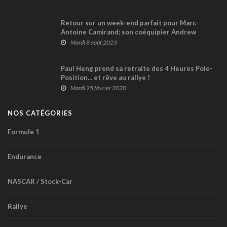
Retour sur un week-end parfait pour Marc-
Antoine Camirand; son coéquipier Andrew
Ranger encore une fois malchanceux
Mardi 8 août 2023
Paul Heng prend sa retraite des 4 Heures Pole-
Position... et rêve au rallye !
Mardi 25 février 2020
NOS CATÉGORIES
Formule 1
Endurance
NASCAR / Stock-Car
Rallye