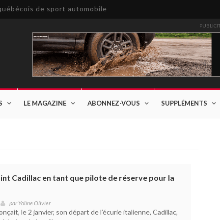
e québécois de sport automobile
PUBLICI
S
LE MAGAZINE
ABONNEZ-VOUS
SUPPLÉMENTS
nt Cadillac en tant que pilote de réserve pour la
par
Yoline Olivier
nçait, le 2 janvier, son départ de l’écurie italienne, Cadillac,