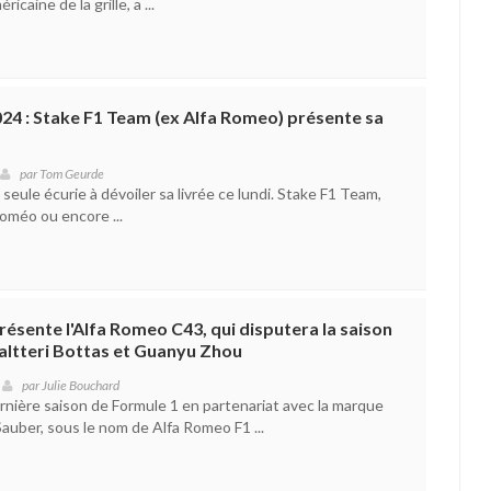
icaine de la grille, a ...
24 : Stake F1 Team (ex Alfa Romeo) présente sa
par
Tom Geurde
a seule écurie à dévoiler sa livrée ce lundi. Stake F1 Team,
oméo ou encore ...
résente l'Alfa Romeo C43, qui disputera la saison
altteri Bottas et Guanyu Zhou
par
Julie Bouchard
ernière saison de Formule 1 en partenariat avec la marque
Sauber, sous le nom de Alfa Romeo F1 ...