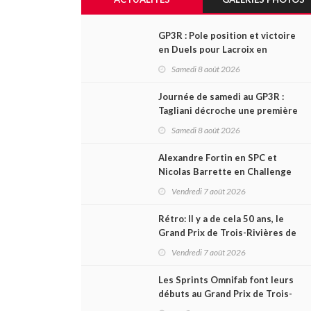
GP3R : Pole position et victoire
en Duels pour Lacroix en
NASCAR Canada; Camirand
Samedi 8 août 2026
remporte l'autre Duels
Journée de samedi au GP3R :
Tagliani décroche une première
victoire en Coupe Radical; des
Samedi 8 août 2026
courses très disputées dans
toutes les séries
Alexandre Fortin en SPC et
Nicolas Barrette en Challenge
Canada héros des premières
Vendredi 7 août 2026
courses du week-end au GP3R
Rétro: Il y a de cela 50 ans, le
Grand Prix de Trois-Rivières de
1976
Vendredi 7 août 2026
Les Sprints Omnifab font leurs
débuts au Grand Prix de Trois-
Rivières avec un format inspiré