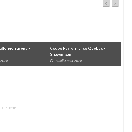
llenge Europe -
Coupe Performance Québec -
WRC
s
Shawinigan
Éta
t 2026
Lundi 3 août 2026
D
PUBLICITÉ