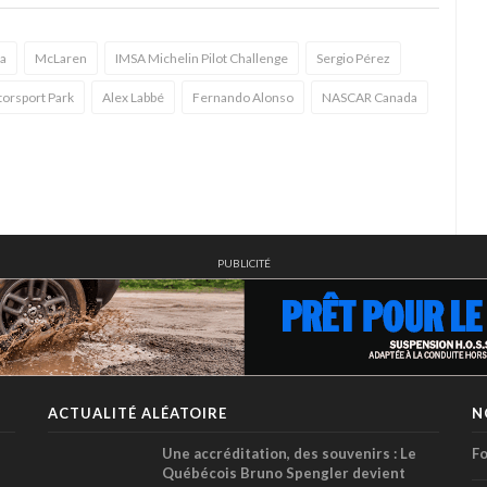
na
McLaren
IMSA Michelin Pilot Challenge
Sergio Pérez
torsport Park
Alex Labbé
Fernando Alonso
NASCAR Canada
PUBLICITÉ
ACTUALITÉ ALÉATOIRE
N
Une accréditation, des souvenirs : Le
Fo
Québécois Bruno Spengler devient