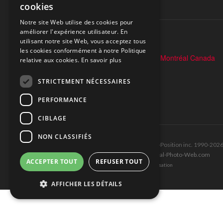
cookies
SUIVEZ-NOUS
Notre site Web utilise des cookies pour
améliorer l'expérience utilisateur. En
utilisant notre site Web, vous acceptez tous
les cookies conformément à notre Politique
relative aux cookies.
En savoir plus
STRICTEMENT NÉCESSAIRES
PERFORMANCE
CIBLAGE
NON CLASSIFIÉS
Tous droits réservés © Les Éditions Pole-Position inc. 1990-202
Ce site est produit et hébergé par Montréal-Photo-Web.com
ACCEPTER TOUT
REFUSER TOUT
Politique de confidentialité et Conditions d’utilisation
AFFICHER LES DÉTAILS