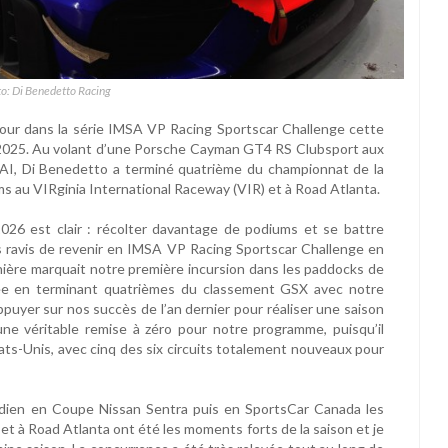
to: Di Benedetto Racing
tour dans la série IMSA VP Racing Sportscar Challenge cette
2025. Au volant d’une Porsche Cayman GT4 RS Clubsport aux
 AI, Di Benedetto a terminé quatrième du championnat de la
 au VIRginia International Raceway (VIR) et à Road Atlanta.
2026 est clair : récolter davantage de podiums et se battre
s ravis de revenir en IMSA VP Racing Sportscar Challenge en
rnière marquait notre première incursion dans les paddocks de
ée en terminant quatrièmes du classement GSX avec notre
yer sur nos succès de l’an dernier pour réaliser une saison
ne véritable remise à zéro pour notre programme, puisqu’il
ats-Unis, avec cinq des six circuits totalement nouveaux pour
anadien en Coupe Nissan Sentra puis en SportsCar Canada les
et à Road Atlanta ont été les moments forts de la saison et je