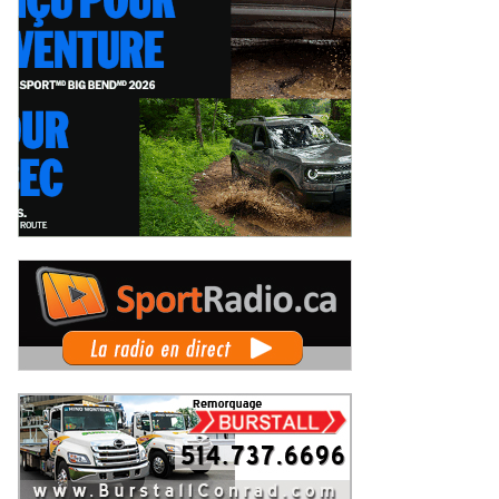
'Autodrome Chaudière ce samedi :
Le circuit de Sanair dans la mire de
Challenge Beauceron 200
la municipalité de St-Pie pour être
rrait bouleverser le
rayé de la carte !
ercredi 5 août 2026
Mercredi 5 août 2026
mpionnat ACT Québec