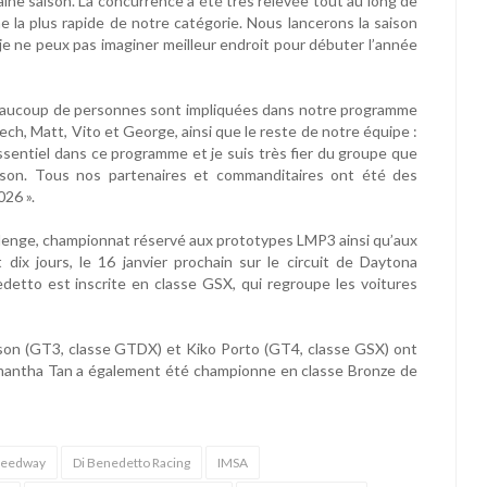
aine saison. La concurrence a été très relevée tout au long de
he la plus rapide de notre catégorie. Nous lancerons la saison
je ne peux pas imaginer meilleur endroit pour débuter l’année
beaucoup de personnes sont impliquées dans notre programme
ech, Matt, Vito et George, ainsi que le reste de notre équipe :
ssentiel dans ce programme et je suis très fier du groupe que
ison. Tous nos partenaires et commanditaires ont été des
026 ».
llenge, championnat réservé aux prototypes LMP3 ainsi qu’aux
x jours, le 16 janvier prochain sur le circuit de Daytona
detto est inscrite en classe GSX, qui regroupe les voitures
lson (GT3, classe GTDX) et Kiko Porto (GT4, classe GSX) ont
mantha Tan a également été championne en classe Bronze de
Speedway
Di Benedetto Racing
IMSA