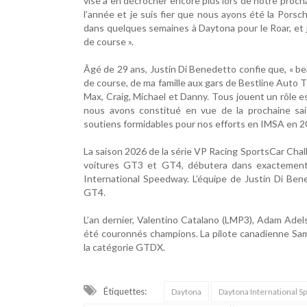
vise à en décrocher encore plus lors de notre proch
l’année et je suis fier que nous ayons été la Porsc
dans quelques semaines à Daytona pour le Roar, et 
de course ».
Âgé de 29 ans, Justin Di Benedetto confie que, « 
de course, de ma famille aux gars de Bestline Auto T
Max, Craig, Michael et Danny. Tous jouent un rôle e
nous avons constitué en vue de la prochaine sa
soutiens formidables pour nos efforts en IMSA en 2
La saison 2026 de la série VP Racing SportsCar Cha
voitures GT3 et GT4, débutera dans exactement di
International Speedway. L’équipe de Justin Di Bene
GT4.
L’an dernier, Valentino Catalano (LMP3), Adam Ade
été couronnés champions. La pilote canadienne Sa
la catégorie GTDX.
Étiquettes:
Daytona
Daytona International 