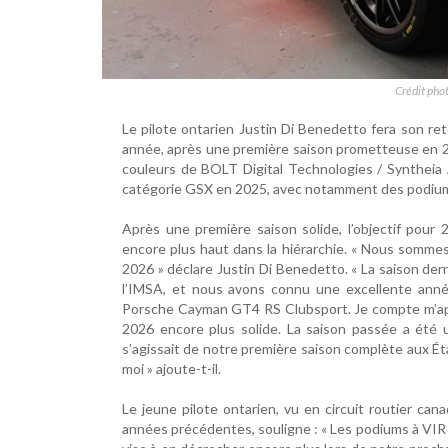
Crédit pho
Le pilote ontarien Justin Di Benedetto fera son re
année, après une première saison prometteuse en 
couleurs de BOLT Digital Technologies / Syntheia
catégorie GSX en 2025, avec notamment des podiums
Après une première saison solide, l’objectif pour 
encore plus haut dans la hiérarchie. « Nous somme
2026 » déclare Justin Di Benedetto. « La saison de
l’IMSA, et nous avons connu une excellente ann
Porsche Cayman GT4 RS Clubsport. Je compte m’appu
2026 encore plus solide. La saison passée a été u
s’agissait de notre première saison complète aux Ét
moi » ajoute-t-il.
Le jeune pilote ontarien, vu en circuit routier c
années précédentes, souligne : « Les podiums à VIR 