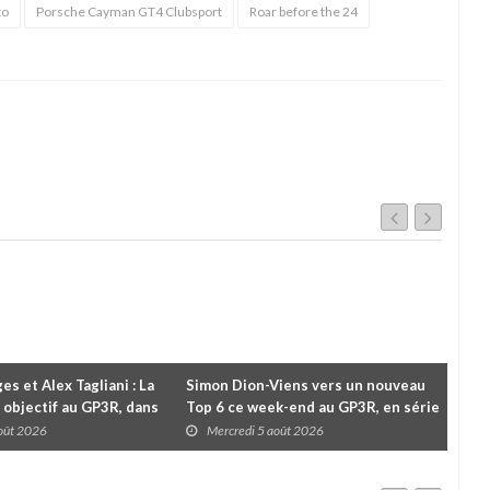
to
Porsche Cayman GT4 Clubsport
Roar before the 24
es et Alex Tagliani : La
Simon Dion-Viens vers un nouveau
À l
 objectif au GP3R, dans
Top 6 ce week-end au GP3R, en série
Le 
différentes
NASCAR Canada ?
pou
août 2026
Mercredi 5 août 2026
M
cha