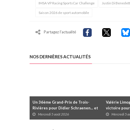
IMSA VP Racing SportsCar Challenge
Justin Di Benedet
Saison 2026 de sport automobile
Partagez l'actualité
NOS DERNIÈRES ACTUALITÉS
Un 36ème Grand-Prix de Trois-
Valérie Limog
Rivières pour Didier Schraenen... et
victoire pour
une première en Challenge Canada
trois séries 
Mercredi 5 août 2026
Mercredi 5 