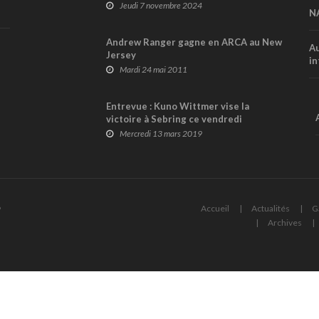
champion de DTM à Hockenheim en
Jeudi 7 novembre 2024
N
2012
Andrew Ranger gagne en ARCA au New
Au
Jersey
in
Mardi 24 mai 2011
Entrevue : Kuno Wittmer vise la
victoire à Sebring ce vendredi
Mercredi 13 mars 2019
6
Accueil
Actualités
G
Archives