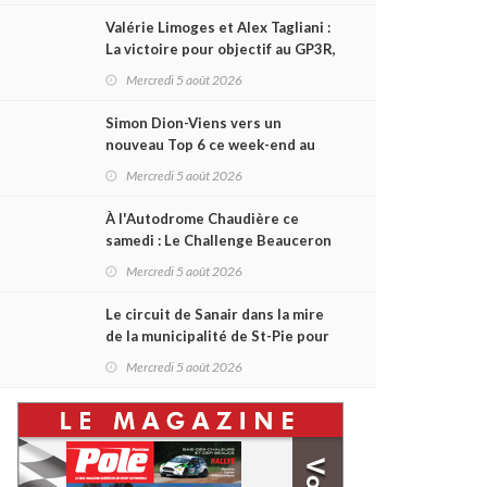
Valérie Limoges et Alex Tagliani :
La victoire pour objectif au GP3R,
dans trois séries différentes
Mercredi 5 août 2026
Simon Dion-Viens vers un
nouveau Top 6 ce week-end au
GP3R, en série NASCAR Canada ?
Mercredi 5 août 2026
À l'Autodrome Chaudière ce
samedi : Le Challenge Beauceron
200 pourrait bouleverser le
Mercredi 5 août 2026
championnat ACT Québec
Le circuit de Sanair dans la mire
de la municipalité de St-Pie pour
être rayé de la carte !
Mercredi 5 août 2026