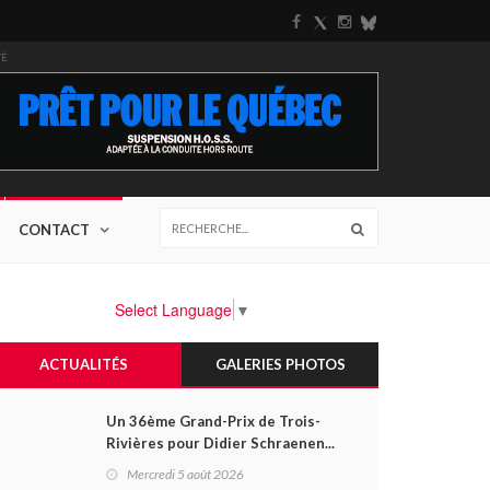
TÉ
CONTACT
Select Language
▼
ACTUALITÉS
GALERIES PHOTOS
Un 36ème Grand-Prix de Trois-
Rivières pour Didier Schraenen...
et une première en Challenge
Mercredi 5 août 2026
Canada