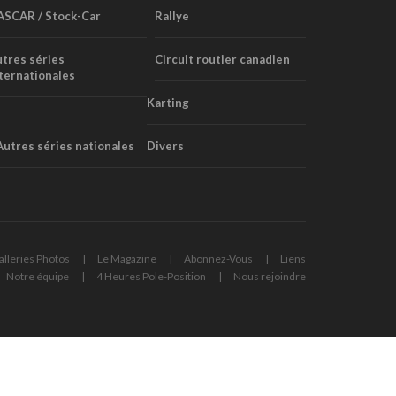
ASCAR / Stock-Car
Rallye
tres séries
Circuit routier canadien
ternationales
Karting
Autres séries nationales
Divers
alleries Photos
Le Magazine
Abonnez-Vous
Liens
Notre équipe
4 Heures Pole-Position
Nous rejoindre