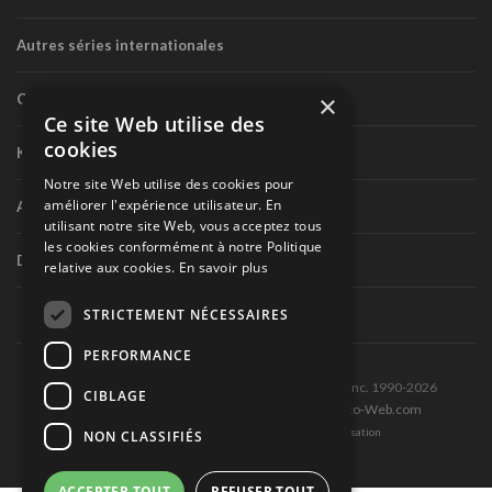
Autres séries internationales
×
Circuit routier canadien
Ce site Web utilise des
cookies
Karting
Notre site Web utilise des cookies pour
améliorer l'expérience utilisateur. En
Autres séries nationales
utilisant notre site Web, vous acceptez tous
les cookies conformément à notre Politique
Divers
relative aux cookies.
En savoir plus
STRICTEMENT NÉCESSAIRES
PERFORMANCE
Tous droits réservés © Les Éditions Pole-Position inc. 1990-2026
CIBLAGE
Ce site est produit et hébergé par Montréal-Photo-Web.com
Politique de confidentialité et Conditions d’utilisation
NON CLASSIFIÉS
ACCEPTER TOUT
REFUSER TOUT