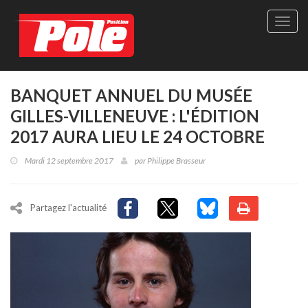
Site
officie
de
Pole-
Positi
Maga
BANQUET ANNUEL DU MUSÉE
-
GILLES-VILLENEUVE : L'ÉDITION
Le
seul
2017 AURA LIEU LE 24 OCTOBRE
maga
québé
Mardi 12 septembre 2017
par
Philippe Brasseur
de
sport
autom
Partagez l'actualité