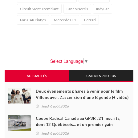
Circuit Mont-Tremblant
Lando Norris
IndyCar
NASCAR Pinty's
Mercedes F1
Ferrari
Select Language
▼
ACTUALITÉS
GALERIES PHOTOS
Deux événements phares à venir pour le film
Villeneuve : L'ascension d'une légende (+ vidéo)
Jeudi 6 août 2026
Coupe Radical Canada au GP3R : 21 inscrits,
dont 12 Québécois... et un premier gain
d'Antoine Sénéchal dans la série ?
Jeudi 6 août 2026