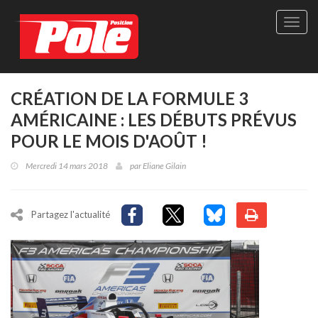
Site
officie
de
Pole-
Positi
Maga
CRÉATION DE LA FORMULE 3
-
AMÉRICAINE : LES DÉBUTS PRÉVUS
Le
seul
POUR LE MOIS D'AOÛT !
maga
québé
Mercredi 14 mars 2018
par
Eliane Gilain
de
sport
autom
Partagez l'actualité