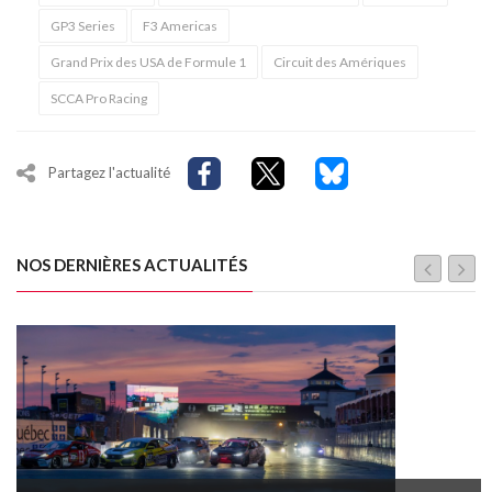
GP3 Series
F3 Americas
Grand Prix des USA de Formule 1
Circuit des Amériques
SCCA Pro Racing
Partagez l'actualité
NOS DERNIÈRES ACTUALITÉS