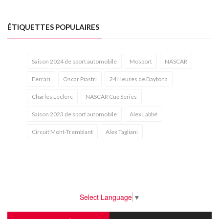
ÉTIQUETTES POPULAIRES
Saison 2024 de sport automobile
Mosport
NASCAR
Ferrari
Oscar Piastri
24 Heures de Daytona
Charles Leclerc
NASCAR Cup Series
Saison 2023 de sport automobile
Alex Labbé
Circuit Mont-Tremblant
Alex Tagliani
Select Language
▼