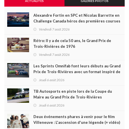
ACTUALITÉS
GALERIES PHOTOS
Alexandre Fortin en SPC et Nicolas Barrette en
Challenge Canada héros des premières courses
du week-end au GP3R
Vendredi 7 août 2026
Rétro: Il y a de cela 50 ans, le Grand Prix de
Trois-Rivières de 1976
Vendredi 7 août 2026
Les Sprints Omnifab font leurs débuts au Grand
Prix de Trois-Rivières avec un format inspiré de
Daytona
Jeudi 6 août 2026
TB Autosports en piste lors de la Coupe du
Maire au Grand Prix de Trois-Rivières
Jeudi 6 août 2026
Deux événements phares à venir pour le film
Villeneuve : L'ascension d'une légende (+ vidéo)