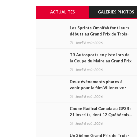
ACTUALITÉS
GALERIES PHOTOS
Les Sprints Omnifab font leurs
débuts au Grand Prix de Trois-
Rivières avec un format inspiré
Jeudi 6 août 2026
de Daytona
TB Autosports en piste lors de
la Coupe du Maire au Grand Prix
de Trois-Rivières
Jeudi 6 août 2026
Deux événements phares à
venir pour le film Villeneuve :
L'ascension d'une légende (+
Jeudi 6 août 2026
vidéo)
Coupe Radical Canada au GP3R :
21 inscrits, dont 12 Québécois...
et un premier gain d'Antoine
Jeudi 6 août 2026
Sénéchal dans la série ?
Un 36ème Grand Prix de Trois-