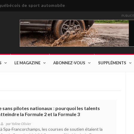
e québécois de sport automobile
PUBLICI
S
LE MAGAZINE
ABONNEZ-VOUS
SUPPLÉMENTS
 sans pilotes nationaux : pourquoi les talents
tteindre la Formule 2 et la Formule 3
par
Yoline Olivier
à Spa-Francorchamps, les courses de soutien étaient la