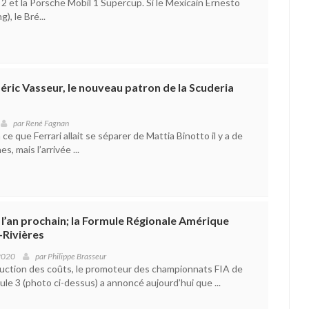
 2 et la Porsche Mobil 1 Supercup. Si le Mexicain Ernesto
), le Bré...
éric Vasseur, le nouveau patron de la Scuderia
par
René Fagnan
ce que Ferrari allait se séparer de Mattia Binotto il y a de
, mais l’arrivée ...
 l’an prochain; la Formule Régionale Amérique
-Rivières
2020
par
Philippe Brasseur
uction des coûts, le promoteur des championnats FIA de
le 3 (photo ci-dessus) a annoncé aujourd’hui que ...