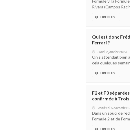
Formule 3, la Formule
Rivera (Campos Racing
LIRE PLUS...
Qui est donc Fréd
Ferrari ?
Lundi 2 janvier 2023
On s’attendait bien à 
cela quelques semaines
LIRE PLUS...
F2 et F3 séparées
confirmée à Trois
Vendredi 6 novembre 
Dans un souci de réd
Formule 2 et de Formu
LIRE PLUS...