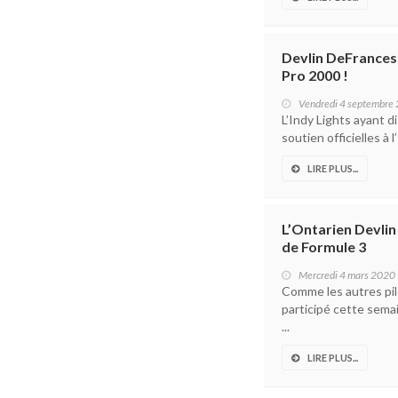
Devlin DeFrancesco
Pro 2000 !
Vendredi 4 septembre
L’Indy Lights ayant d
soutien officielles à 
LIRE PLUS...
L’Ontarien Devlin
de Formule 3
Mercredi 4 mars 2020
Comme les autres pilo
participé cette sema
...
LIRE PLUS...