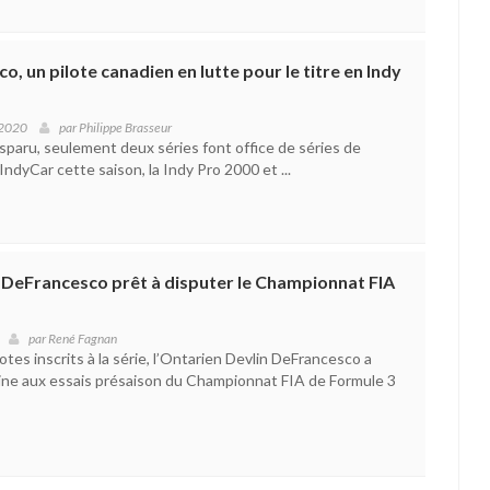
, un pilote canadien en lutte pour le titre en Indy
 2020
par
Philippe Brasseur
isparu, seulement deux séries font office de séries de
l’IndyCar cette saison, la Indy Pro 2000 et ...
 DeFrancesco prêt à disputer le Championnat FIA
par
René Fagnan
tes inscrits à la série, l’Ontarien Devlin DeFrancesco a
ine aux essais présaison du Championnat FIA de Formule 3