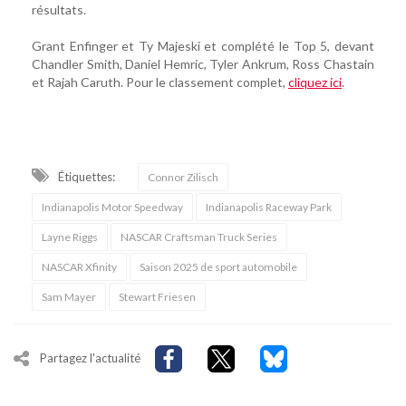
résultats.
Grant Enfinger et Ty Majeski et complété le Top 5, devant
Chandler Smith, Daniel Hemric, Tyler Ankrum, Ross Chastain
et Rajah Caruth. Pour le classement complet,
cliquez ici
.
Étiquettes:
Connor Zilisch
Indianapolis Motor Speedway
Indianapolis Raceway Park
Layne Riggs
NASCAR Craftsman Truck Series
NASCAR Xfinity
Saison 2025 de sport automobile
Sam Mayer
Stewart Friesen
Partagez l'actualité