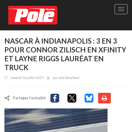
Site
officie
de
Pole-
Positi
Maga
NASCAR À INDIANAPOLIS : 3 EN 3
-
POUR CONNOR ZILISCH EN XFINITY
Le
seul
ET LAYNE RIGGS LAURÉAT EN
maga
TRUCK
québé
de
Samedi 26 juillet 2025
par
Julie Bouchard
sport
autom
Partagez l'actualité