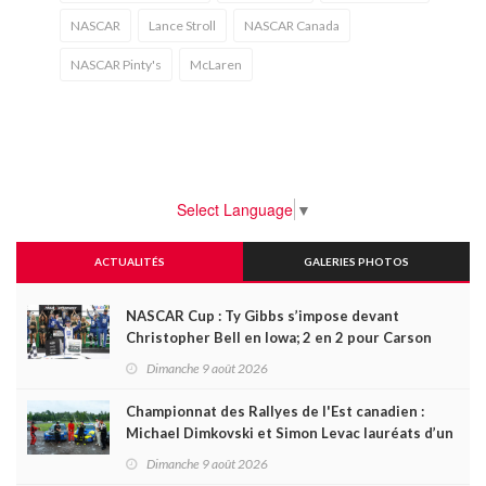
NASCAR
Lance Stroll
NASCAR Canada
NASCAR Pinty's
McLaren
Select Language
▼
ACTUALITÉS
GALERIES PHOTOS
NASCAR Cup : Ty Gibbs s’impose devant
Christopher Bell en Iowa; 2 en 2 pour Carson
Kvapil en série O’Reilly
Dimanche 9 août 2026
Championnat des Rallyes de l'Est canadien :
Michael Dimkovski et Simon Levac lauréats d’un
Black Bear Rally à rebondissements !
Dimanche 9 août 2026