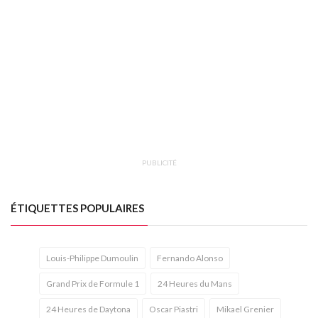
PUBLICITÉ
ÉTIQUETTES POPULAIRES
Louis-Philippe Dumoulin
Fernando Alonso
Grand Prix de Formule 1
24 Heures du Mans
24 Heures de Daytona
Oscar Piastri
Mikael Grenier