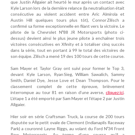
que Justin Allgaier ait heurté le mur après un contact avec
Kyle Larson lors de la dernière relance (la neutralisation était
consécutive au violent accident entre Aric Almirola et
Austin Hill quelques tours plus tôt), Connor Zilisch a
confirmé sa forme exceptionnelle en filant vers la victoire. Le
pilote de la Chevrolet Nº88 JR Motorsports (photo ci-
dessus) devient ainsi le plus jeune pilote à enchaîner trois
victoires consécutives en Xfinity et à totaliser cinq succès
dans la série, tout en portant à 99 le total des victoires de
son équipe. Zilisch a mené 19 des 100 tours de cette course.
Sam Mayer et Taylor Gray ont suivi pour former le Top 3,
devant Kyle Larson, Ryan Sieg, William Sawalich, Sammy
Smith, Daniel Dye, Jesse Love et Dean Thompson. Pour le
classement complet de cette épreuve, brièvement
interrompue au tour 81 en raison d’une averse,
cliquez ici
.
L’étape 1 a été emporté par Sam Mayer et l’étape 2 par Justin
Allgaier.
Hier soir en série Craftsman Truck, la course de 200 tours
disputée sur le petit ovale de Clermont (Indianaplis Raceway
Park) a couronné Layne Riggs, au volant du Ford Nº34 Front
Row Motorsports. Au terme d’une course qu’il a