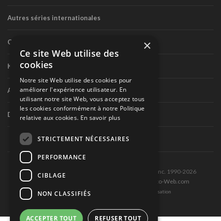
Autres séries internationales
×
Circuit routier canadien
Ce site Web utilise des
cookies
Karting
Notre site Web utilise des cookies pour
améliorer l'expérience utilisateur. En
Autres séries nationales
utilisant notre site Web, vous acceptez tous
les cookies conformément à notre Politique
Divers
relative aux cookies.
En savoir plus
STRICTEMENT NÉCESSAIRES
PERFORMANCE
Tous droits réservés © Les Éditions Pole-Position inc. 1990-2026
CIBLAGE
Ce site est produit et hébergé par Montréal-Photo-Web.com
Politique de confidentialité et Conditions d’utilisation
NON CLASSIFIÉS
ACCEPTER TOUT
REFUSER TOUT