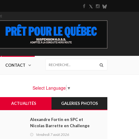
TÉ
CONTACT
Select Language
▼
ACTUALITÉS
GALERIES PHOTOS
Alexandre Fortin en SPC et
Nicolas Barrette en Challenge
Canada héros des premières
Vendredi 7 août 2026
courses du week-end au GP3R