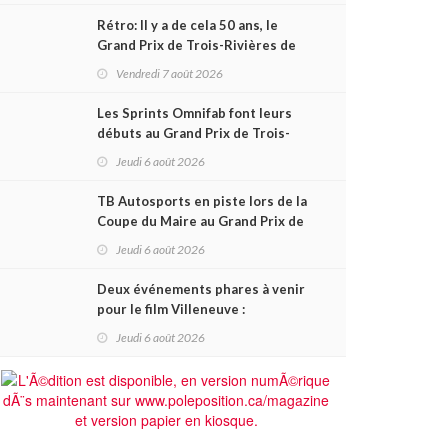
Rétro: Il y a de cela 50 ans, le
Grand Prix de Trois-Rivières de
1976
Vendredi 7 août 2026
Les Sprints Omnifab font leurs
débuts au Grand Prix de Trois-
Rivières avec un format inspiré
Jeudi 6 août 2026
de Daytona
TB Autosports en piste lors de la
Coupe du Maire au Grand Prix de
Trois-Rivières
Jeudi 6 août 2026
Deux événements phares à venir
pour le film Villeneuve :
L'ascension d'une légende (+
Jeudi 6 août 2026
vidéo)