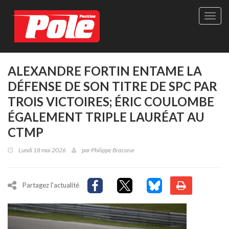
Site
officie
de
Pole-
Positi
Maga
ALEXANDRE FORTIN ENTAME LA
-
DÉFENSE DE SON TITRE DE SPC PAR
Le
seul
TROIS VICTOIRES; ÉRIC COULOMBE
maga
ÉGALEMENT TRIPLE LAURÉAT AU
québé
de
CTMP
sport
autom
Lundi 18 mai 2026
par
Philippe Brasseur
Partagez l'actualité