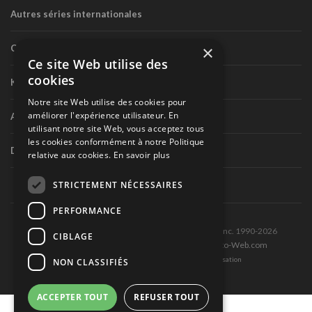
Autres séries internationales
×
Circuit routier canadien
Ce site Web utilise des
cookies
Karting
Notre site Web utilise des cookies pour
améliorer l'expérience utilisateur. En
Autres séries nationales
utilisant notre site Web, vous acceptez tous
les cookies conformément à notre Politique
Divers
relative aux cookies.
En savoir plus
STRICTEMENT NÉCESSAIRES
PERFORMANCE
Tous droits réservés © Les Éditions Pole-Position inc. 1990-2026
CIBLAGE
Ce site est produit et hébergé par Montréal-Photo-Web.com
Politique de confidentialité et Conditions d’utilisation
NON CLASSIFIÉS
ACCEPTER TOUT
REFUSER TOUT