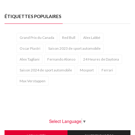
ÉTIQUETTES POPULAIRES
Grand Prix du Canada
Red Bull
Alex Labbé
Oscar Piastri
Saison 2023 de sport automobile
Alex Tagliani
Fernando Alonso
24 Heures de Daytona
Saison 2024 de sport automobile
Mosport
Ferrari
Max Verstappen
Select Language
▼