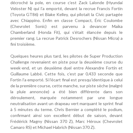
décroché la pole, en course c’est Zack Lalonde (Hyundai
Veloster N) qui l’a emporté, devant la recrue Francis Fortin
(Toyota GT86) et Blake Kelley, qui pilotait la Civic partagée
avec Chiappino. Enfin en classe Compact, Éric Coulombe
(Chevrolet Sonic) est parvenu à devancer Maïka
Chamberland (Honda Fit), qui s’était élancée depuis le
premier rang. La recrue Patrick Desrochers (Nissan Micra) a
fini troisième.
Quelques heures plus tard, les pilotes de Super Production
Challenge revenaient en piste pour la deuxième course du
week-end, et un deuxième duel entre Alexandre Fortin et
Guillaume Labbé. Cette fois, c’est par 0,433 seconde que
Fortin l’a emporté. Si l’écart final est presqu’identique à celui
de la première course, cette manche, sur piste sèche (malgré
la pluie annoncée) a été bien différente dans son
déroulement, marquée notamment par une longue
neutralisation avant un drapeau vert marquant le sprint final
à 5 minutes du terme. Chris Bernier a complété le podium,
confirmant ainsi son excellent début de saison, devant
Frédérick Magny (Nissan 370 Z), Marc Héroux (Chevrolet
Camaro RS) et Michael Habrich (Nissan 370 Z).