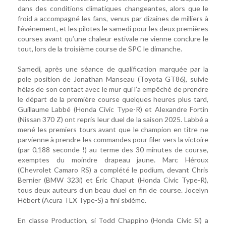
dans des conditions climatiques changeantes, alors que le
froid a accompagné les fans, venus par dizaines de milliers à
l’événement, et les pilotes le samedi pour les deux premières
courses avant qu’une chaleur estivale ne vienne conclure le
tout, lors de la troisième course de SPC le dimanche.
Samedi, après une séance de qualification marquée par la
pole position de Jonathan Manseau (Toyota GT86), suivie
hélas de son contact avec le mur qui l’a empêché de prendre
le départ de la première course quelques heures plus tard,
Guillaume Labbé (Honda Civic Type-R) et Alexandre Fortin
(Nissan 370 Z) ont repris leur duel de la saison 2025. Labbé a
mené les premiers tours avant que le champion en titre ne
parvienne à prendre les commandes pour filer vers la victoire
(par 0,188 seconde !) au terme des 30 minutes de course,
exemptes du moindre drapeau jaune. Marc Héroux
(Chevrolet Camaro RS) a complété le podium, devant Chris
Bernier (BMW 323i) et Éric Chaput (Honda Civic Type-R),
tous deux auteurs d’un beau duel en fin de course. Jocelyn
Hébert (Acura TLX Type-S) a fini sixième.
En classe Production, si Todd Chappino (Honda Civic Si) a