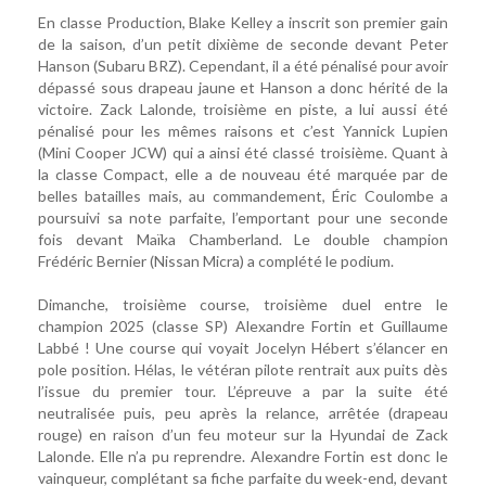
En classe Production, Blake Kelley a inscrit son premier gain
de la saison, d’un petit dixième de seconde devant Peter
Hanson (Subaru BRZ). Cependant, il a été pénalisé pour avoir
dépassé sous drapeau jaune et Hanson a donc hérité de la
victoire. Zack Lalonde, troisième en piste, a lui aussi été
pénalisé pour les mêmes raisons et c’est Yannick Lupien
(Mini Cooper JCW) qui a ainsi été classé troisième. Quant à
la classe Compact, elle a de nouveau été marquée par de
belles batailles mais, au commandement, Éric Coulombe a
poursuivi sa note parfaite, l’emportant pour une seconde
fois devant Maïka Chamberland. Le double champion
Frédéric Bernier (Nissan Micra) a complété le podium.
Dimanche, troisième course, troisième duel entre le
champion 2025 (classe SP) Alexandre Fortin et Guillaume
Labbé ! Une course qui voyait Jocelyn Hébert s’élancer en
pole position. Hélas, le vétéran pilote rentrait aux puits dès
l’issue du premier tour. L’épreuve a par la suite été
neutralisée puis, peu après la relance, arrêtée (drapeau
rouge) en raison d’un feu moteur sur la Hyundai de Zack
Lalonde. Elle n’a pu reprendre. Alexandre Fortin est donc le
vainqueur, complétant sa fiche parfaite du week-end, devant