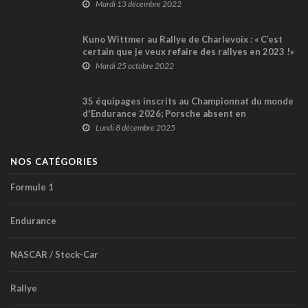
dernier Rallye de Charlevoix
Mardi 13 décembre 2022
Kuno Wittmer au Rallye de Charlevoix : « C’est
certain que je veux refaire des rallyes en 2023 !»
(Partie 2 + vidéo)
Mardi 25 octobre 2022
35 équipages inscrits au Championnat du monde
d'Endurance 2026; Porsche absent en
prototypes, Genesis débute
Lundi 8 décembre 2025
NOS CATÉGORIES
Formule 1
Endurance
NASCAR / Stock-Car
Rallye