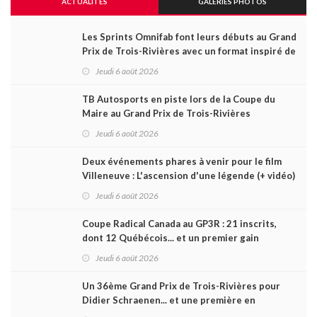
ACTUALITÉS
GALERIES PHOTOS
Les Sprints Omnifab font leurs débuts au Grand
Prix de Trois-Rivières avec un format inspiré de
Daytona
Jeudi 6 août 2026
TB Autosports en piste lors de la Coupe du
Maire au Grand Prix de Trois-Rivières
Jeudi 6 août 2026
Deux événements phares à venir pour le film
Villeneuve : L'ascension d'une légende (+ vidéo)
Jeudi 6 août 2026
Coupe Radical Canada au GP3R : 21 inscrits,
dont 12 Québécois... et un premier gain
d'Antoine Sénéchal dans la série ?
Jeudi 6 août 2026
Un 36ème Grand Prix de Trois-Rivières pour
Didier Schraenen... et une première en
Challenge Canada