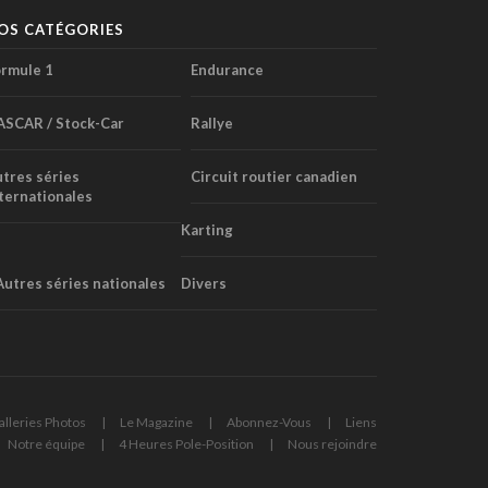
OS CATÉGORIES
rmule 1
Endurance
ASCAR / Stock-Car
Rallye
tres séries
Circuit routier canadien
ternationales
Karting
Autres séries nationales
Divers
alleries Photos
Le Magazine
Abonnez-Vous
Liens
Notre équipe
4 Heures Pole-Position
Nous rejoindre