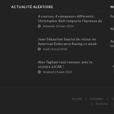
ACTUALITÉ ALÉATOIRE
N
4 courses, 4 vainqueurs différents :
Fo
Christopher Bell remporte l'épreuve de
NASCAR Cup à Phoenix
Dimanche 10 mars 2024
N
Jean-Sébastien Sauriol de retour en
Au
American Endurance Racing ce week-
in
end à Watkins Glen
Jeudi 19 avril 2018
Alex Tagliani veut renouer avec la
victoire à ICAR !
Vendredi 23 août 2024
6
Accueil
Actualités
G
Archives