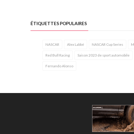
ÉTIQUETTES POPULAIRES
NASCAR
Alex Labbé
NASCAR Cup Series
M
Red Bull Racing
Saison 2023 de sport automobile
Fernando Alonso