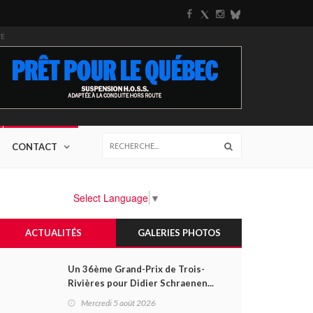
TÉ
CONTACT
Select Language
▼
ACTUALITÉS
GALERIES PHOTOS
Un 36ème Grand-Prix de Trois-
Rivières pour Didier Schraenen...
et une première en Challenge
Mercredi 5 août 2026
Canada