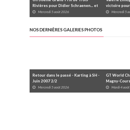
Rivières pour Didier Schraenen... et
victoire pour
une première en Challenge Canada
trois séries 
Mercredi 5 août 2026
Mercredi 5 
NOS DERNIÈRES GALERIES PHOTOS
Retour dans le passé - Karting à SH -
GT World Cha
Juin 2007 2/2
Magny-Cour
Mercredi 5 août 2026
Mardi 4 aoû