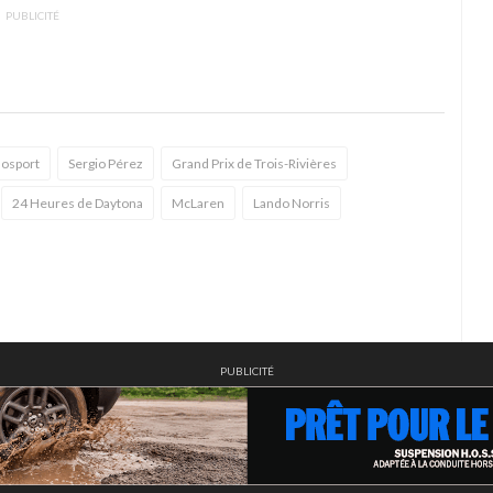
PUBLICITÉ
osport
Sergio Pérez
Grand Prix de Trois-Rivières
24 Heures de Daytona
McLaren
Lando Norris
PUBLICITÉ