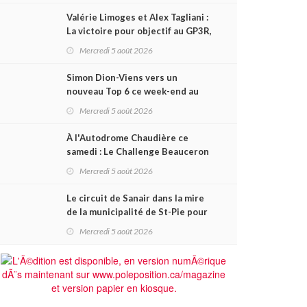
Valérie Limoges et Alex Tagliani :
La victoire pour objectif au GP3R,
dans trois séries différentes
Mercredi 5 août 2026
Simon Dion-Viens vers un
nouveau Top 6 ce week-end au
GP3R, en série NASCAR Canada ?
Mercredi 5 août 2026
À l'Autodrome Chaudière ce
samedi : Le Challenge Beauceron
200 pourrait bouleverser le
Mercredi 5 août 2026
championnat ACT Québec
Le circuit de Sanair dans la mire
de la municipalité de St-Pie pour
être rayé de la carte !
Mercredi 5 août 2026