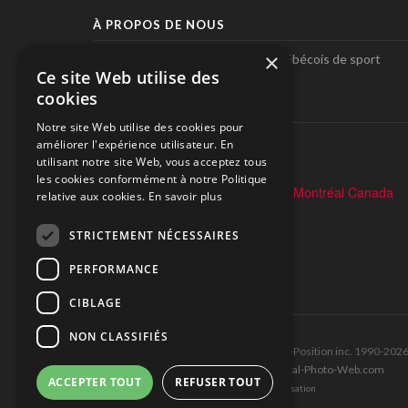
À PROPOS DE NOUS
×
Pole-Position, le seul magazine québécois de sport
Ce site Web utilise des
automobile.
cookies
SUIVEZ-NOUS
Notre site Web utilise des cookies pour
améliorer l'expérience utilisateur. En
utilisant notre site Web, vous acceptez tous
les cookies conformément à notre Politique
relative aux cookies.
En savoir plus
STRICTEMENT NÉCESSAIRES
PERFORMANCE
CIBLAGE
NON CLASSIFIÉS
Tous droits réservés © Les Éditions Pole-Position inc. 1990-202
Ce site est produit et hébergé par Montréal-Photo-Web.com
ACCEPTER TOUT
REFUSER TOUT
Politique de confidentialité et Conditions d’utilisation