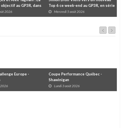
 objectif au GP3R, dans
Top 6 ce week-end au GP3R, en série
Le 
différentes
NASCAR Canada ?
pou
août 2026
Mercredi 5 août 2026
M
cha
llenge Europe -
Coupe Performance Québec -
WRC
s
Shawinigan
Éta
t 2026
Lundi 3 août 2026
D