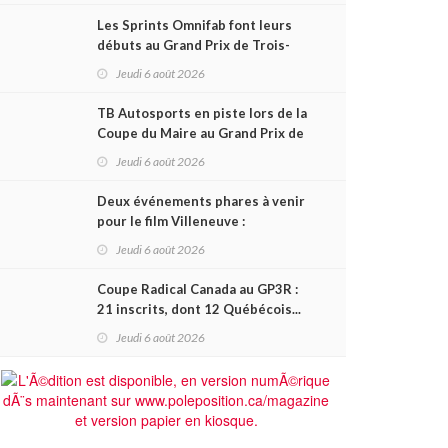
Les Sprints Omnifab font leurs
débuts au Grand Prix de Trois-
Rivières avec un format inspiré
Jeudi 6 août 2026
de Daytona
TB Autosports en piste lors de la
Coupe du Maire au Grand Prix de
Trois-Rivières
Jeudi 6 août 2026
Deux événements phares à venir
pour le film Villeneuve :
L'ascension d'une légende (+
Jeudi 6 août 2026
vidéo)
Coupe Radical Canada au GP3R :
21 inscrits, dont 12 Québécois...
et un premier gain d'Antoine
Jeudi 6 août 2026
Sénéchal dans la série ?