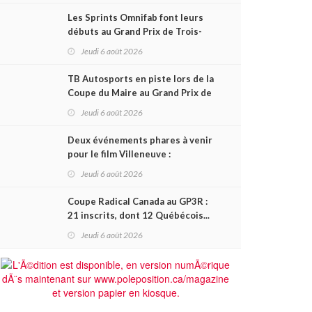
Les Sprints Omnifab font leurs
débuts au Grand Prix de Trois-
Rivières avec un format inspiré
Jeudi 6 août 2026
de Daytona
TB Autosports en piste lors de la
Coupe du Maire au Grand Prix de
Trois-Rivières
Jeudi 6 août 2026
Deux événements phares à venir
pour le film Villeneuve :
L'ascension d'une légende (+
Jeudi 6 août 2026
vidéo)
Coupe Radical Canada au GP3R :
21 inscrits, dont 12 Québécois...
et un premier gain d'Antoine
Jeudi 6 août 2026
Sénéchal dans la série ?