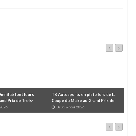
Omnifab font leurs
TB Autosports en piste lors de la
Deu
and Prix de Trois-
Coupe du Maire au Grand Prix de
pour
 un format inspiré de
Trois-Rivières
d'u
 2026
Jeudi 6 août 2026
J