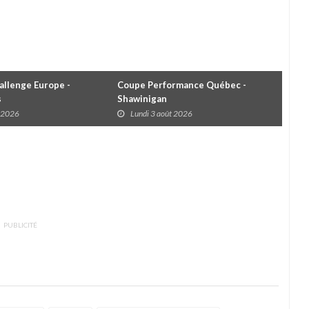
llenge Europe -
Coupe Performance Québec -
WRC
s
Shawinigan
Éta
t 2026
Lundi 3 août 2026
D
PUBLICITÉ