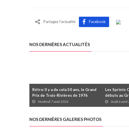
Partagez l'actualité
Facebook
NOS DERNIÈRES ACTUALITÉS
Rétro: Il y a de cela 50 ans, le Grand
Les Sprints 
Prix de Trois-Rivières de 1976
débuts au Gr
Rivières avec
Vendredi 7 août 2026
Jeudi 6 août
Daytona
NOS DERNIÈRES GALERIES PHOTOS