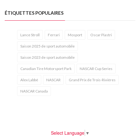
ÉTIQUETTES POPULAIRES
Lance Stroll
Ferrari
Mosport
Oscar Piastri
Saison 2025 de sport automobile
Saison 2023 de sport automobile
Canadian Tire Motorsport Park
NASCAR Cup Series
Alex Labbé
NASCAR
Grand Prix de Trois-Rivières
NASCAR Canada
Select Language
▼