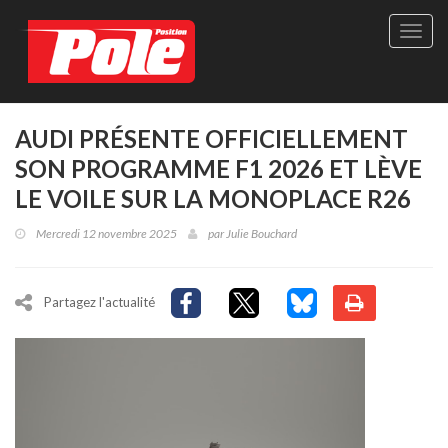
Site
officie
de
Pole-
Positi
Maga
AUDI PRÉSENTE OFFICIELLEMENT
-
SON PROGRAMME F1 2026 ET LÈVE
Le
seul
LE VOILE SUR LA MONOPLACE R26
maga
québé
Mercredi 12 novembre 2025
par
Julie Bouchard
de
sport
autom
Partagez l'actualité