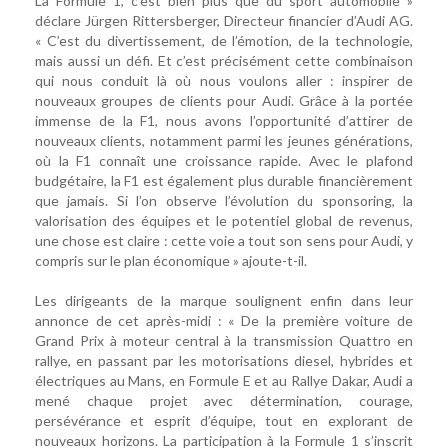
La Formule 1, c’est bien plus que du sport automobile »
déclare Jürgen Rittersberger, Directeur financier d’Audi AG.
« C’est du divertissement, de l’émotion, de la technologie,
mais aussi un défi. Et c’est précisément cette combinaison
qui nous conduit là où nous voulons aller : inspirer de
nouveaux groupes de clients pour Audi. Grâce à la portée
immense de la F1, nous avons l’opportunité d’attirer de
nouveaux clients, notamment parmi les jeunes générations,
où la F1 connaît une croissance rapide. Avec le plafond
budgétaire, la F1 est également plus durable financièrement
que jamais. Si l’on observe l’évolution du sponsoring, la
valorisation des équipes et le potentiel global de revenus,
une chose est claire : cette voie a tout son sens pour Audi, y
compris sur le plan économique » ajoute-t-il.
Les dirigeants de la marque soulignent enfin dans leur
annonce de cet après-midi : « De la première voiture de
Grand Prix à moteur central à la transmission Quattro en
rallye, en passant par les motorisations diesel, hybrides et
électriques au Mans, en Formule E et au Rallye Dakar, Audi a
mené chaque projet avec détermination, courage,
persévérance et esprit d’équipe, tout en explorant de
nouveaux horizons. La participation à la Formule 1 s’inscrit