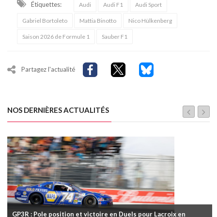
Étiquettes:
Audi
Audi F1
Audi Sport
Gabriel Bortoleto
Mattia Binotto
Nico Hülkenberg
Saison 2026 de Formule 1
Sauber F1
Partagez l'actualité
NOS DERNIÈRES ACTUALITÉS
GP3R : Pole position et victoire en Duels pour Lacroix en