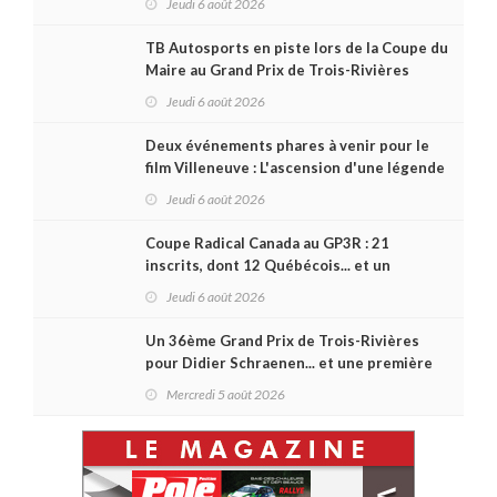
Jeudi 6 août 2026
TB Autosports en piste lors de la Coupe du
Maire au Grand Prix de Trois-Rivières
Jeudi 6 août 2026
Deux événements phares à venir pour le
film Villeneuve : L'ascension d'une légende
(+ vidéo)
Jeudi 6 août 2026
Coupe Radical Canada au GP3R : 21
inscrits, dont 12 Québécois... et un
premier gain d'Antoine Sénéchal dans la
Jeudi 6 août 2026
série ?
Un 36ème Grand Prix de Trois-Rivières
pour Didier Schraenen... et une première
en Challenge Canada
Mercredi 5 août 2026