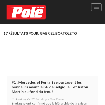
Site
officie
de
Pole-
Positi
Maga
17 RÉSULTATS POUR: GABRIEL BORTOLETO
-
Le
seul
maga
québé
de
sport
autom
F1 : Mercedes et Ferrari se partagent les
honneurs avant le GP de Belgique... et Aston
Martin au fond du trou !
Lundi 6 juillet 2026
par
Marc Cantin
Bretagne ont confirmé que la hiérarchie de la saison