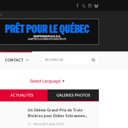
TÉ
CONTACT
Select Language
▼
ACTUALITÉS
GALERIES PHOTOS
Un 36ème Grand-Prix de Trois-
Rivières pour Didier Schraenen...
et une première en Challenge
Mercredi 5 août 2026
Canada