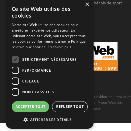
×
Pole-Position, le seul magazine québécois de sport
Ce site Web utilise des
automobile.
cookies
SUIVEZ-NOUS
Notre site Web utilise des cookies pour
améliorer l'expérience utilisateur. En
utilisant notre site Web, vous acceptez tous
les cookies conformément à notre Politique
relative aux cookies.
En savoir plus
STRICTEMENT NÉCESSAIRES
PERFORMANCE
CIBLAGE
NON CLASSIFIÉS
Tous droits réservés © Les Éditions Pole-Position inc. 1990-202
Ce site est produit et hébergé par Montréal-Photo-Web.com
ACCEPTER TOUT
REFUSER TOUT
Politique de confidentialité et Conditions d’utilisation
AFFICHER LES DÉTAILS