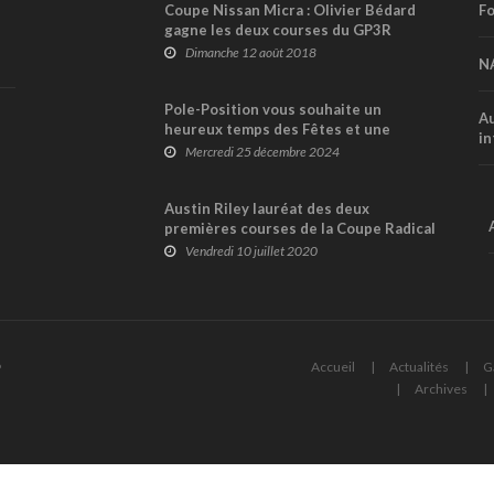
Coupe Nissan Micra : Olivier Bédard
Fo
gagne les deux courses du GP3R
Dimanche 12 août 2018
N
Pole-Position vous souhaite un
Au
heureux temps des Fêtes et une
in
excellente année 2025 !
Mercredi 25 décembre 2024
Austin Riley lauréat des deux
premières courses de la Coupe Radical
Canada !
Vendredi 10 juillet 2020
6
Accueil
Actualités
G
Archives