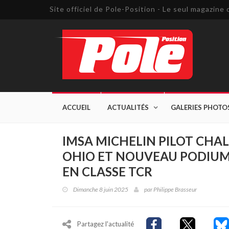
Site officiel de Pole-Position - Le seul magazin
ACCUEIL
ACTUALITÉS
GALERIES PHOTO
IMSA MICHELIN PILOT CHAL
OHIO ET NOUVEAU PODIU
EN CLASSE TCR
Dimanche 8 juin 2025
par
Philippe Brasseur
Partagez l'actualité