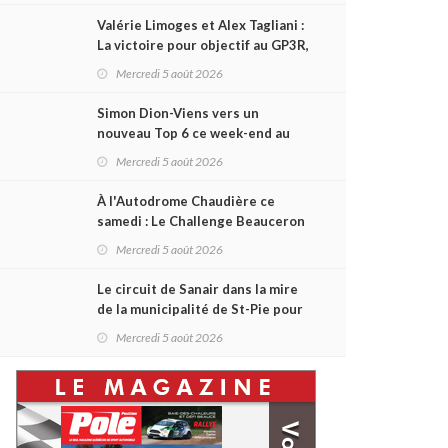
Valérie Limoges et Alex Tagliani :
La victoire pour objectif au GP3R,
dans trois séries différentes
Mercredi 5 août 2026
Simon Dion-Viens vers un
nouveau Top 6 ce week-end au
GP3R, en série NASCAR Canada ?
Mercredi 5 août 2026
À l'Autodrome Chaudière ce
samedi : Le Challenge Beauceron
200 pourrait bouleverser le
Mercredi 5 août 2026
championnat ACT Québec
Le circuit de Sanair dans la mire
de la municipalité de St-Pie pour
être rayé de la carte !
Mercredi 5 août 2026