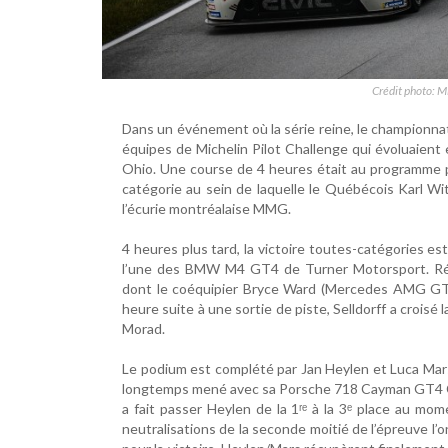
Crédit photo: M
Dans un événement où la série reine, le championna
équipes de Michelin Pilot Challenge qui évoluaient 
Ohio. Une course de 4 heures était au programme p
catégorie au sein de laquelle le Québécois Karl Wi
l’écurie montréalaise MMG.
4 heures plus tard, la victoire toutes-catégories es
l’une des BMW M4 GT4 de Turner Motorsport. Rési
dont le coéquipier Bryce Ward (Mercedes AMG GT4 
heure suite à une sortie de piste, Selldorff a croisé
Morad.
Le podium est complété par Jan Heylen et Luca Ma
longtemps mené avec sa Porsche 718 Cayman GT4 Clu
a fait passer Heylen de la 1ʳᵉ à la 3ᵉ place au mo
neutralisations de la seconde moitié de l’épreuve l’on