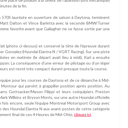
 une place de podium à la faveur de l’abandon (bris mécanique)
nutes de la fin.
 570S lauréate en ouverture de saison à Daytona, terminent
r, Matt Dalton et Vince Barletta avec la seconde BMW/Turner
mme favorite avant que Gallagher ne se fasse sortie par une
ait (photo ci-dessus) et conservé la tête de l’épreuve durant
yler Gonzalez (Hyundai Elantra N / VGRT Racing). Sur une piste
ées en matinée (le départ avait lieu à midi), Karl a ensuite
gazon. La conséquence d’une erreur de pilotage ou d’un léger
meneurs est resté très compact durant presque toute la course.
e l’équipe pour les courses de Daytona et de ce dimanche à Mid-
e Montour qui parvint à grappiller position après position. Au
 Harry Gottsacker/Mason Filippi et leurs coéquipiers Preston
rk Wilkins et Bryson Morris, sur une autre Hyundai officielle
 fois encore, seule l’équipe Montreal Motorsport Group avec
e des Hyundai Elantra N aux avant-postes de cette catégorie
sement final de ces 4 Heures de Mid-Ohio,
cliquez ici
.