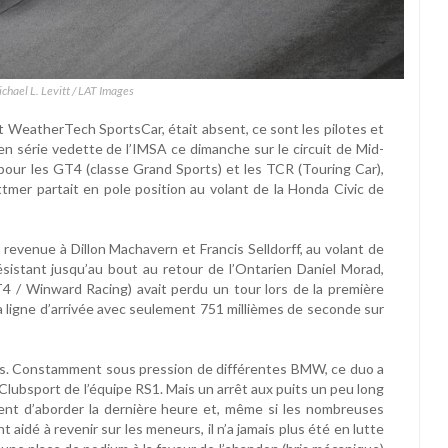
ichael L. Levitt / LAT Images
t WeatherTech SportsCar, était absent, ce sont les pilotes et
en série vedette de l’IMSA ce dimanche sur le circuit de Mid-
our les GT4 (classe Grand Sports) et les TCR (Touring Car),
ttmer partait en pole position au volant de la Honda Civic de
t revenue à Dillon Machavern et Francis Selldorff, au volant de
stant jusqu’au bout au retour de l’Ontarien Daniel Morad,
/ Winward Racing) avait perdu un tour lors de la première
 la ligne d’arrivée avec seulement 751 millièmes de seconde sur
rs. Constamment sous pression de différentes BMW, ce duo a
bsport de l’équipe RS1. Mais un arrêt aux puits un peu long
ment d’aborder la dernière heure et, même si les nombreuses
t aidé à revenir sur les meneurs, il n’a jamais plus été en lutte