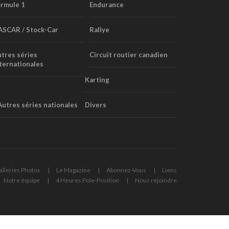
rmule 1
Endurance
ASCAR / Stock-Car
Rallye
tres séries
Circuit routier canadien
ternationales
Karting
Autres séries nationales
Divers
alleries Photos
Le Magazine
Abonnez-Vous
Liens
Notre équipe
4 Heures Pole-Position
Nous rejoindre