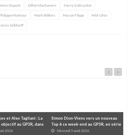
Denis Dupont
Dillon Machavern
Harry Gottsacker
Philippe Montour
Mark Wilkins
Mason Filippi
Mid-Ohio
rancis Selldorff
es et Alex Tagliani : La
Simon Dion-Viens vers un nouveau
À l
 objectif au GP3R, dans
Top 6 ce week-end au GP3R, en série
Le 
différentes
NASCAR Canada ?
pou
août 2026
Mercredi 5 août 2026
M