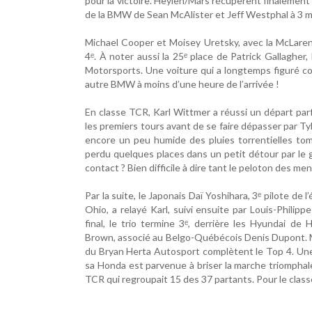
pour la victoire. Heylen/Mars récupèrent finalement
de la BMW de Sean McAlister et Jeff Westphal à 3 mi
Michael Cooper et Moisey Uretsky, avec la McLaren
4ᵉ. À noter aussi la 25ᵉ place de Patrick Gallaghe
Motorsports. Une voiture qui a longtemps figuré co
autre BMW à moins d’une heure de l’arrivée !
En classe TCR, Karl Wittmer a réussi un départ parf
les premiers tours avant de se faire dépasser par T
encore un peu humide des pluies torrentielles tomb
perdu quelques places dans un petit détour par le 
contact ? Bien difficile à dire tant le peloton des 
Par la suite, le Japonais Daï Yoshihara, 3ᵉ pilote d
Ohio, a relayé Karl, suivi ensuite par Louis-Philipp
final, le trio termine 3ᵉ, derrière les Hyundai de
Brown, associé au Belgo-Québécois Denis Dupont. Ma
du Bryan Herta Autosport complètent le Top 4. Une
sa Honda est parvenue à briser la marche triomphal
TCR qui regroupait 15 des 37 partants. Pour le clas