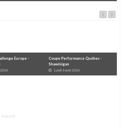
cha
llenge Europe -
Coupe Performance Québec -
WRC
s
Shawinigan
Éta
t 2026
Lundi 3 août 2026
D
PUBLICITÉ