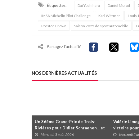
Étiquettes:
Dai Yoshihara
Daniel Morad
IMSA Michelin Pilot Challenge
Karl Wittmer
Louis-
Preston Brown
Saison 2025 de sport automobile
F
Partagez l'actualité
NOS DERNIÈRES ACTUALITÉS
Un 36ème Grand-Prix de Trois-
Valérie Limog
Rivières pour Didier Schraenen... et
victoire pour
une première en Challenge Canada
trois séries 
Mercredi 5 août 2026
Mercredi 5 