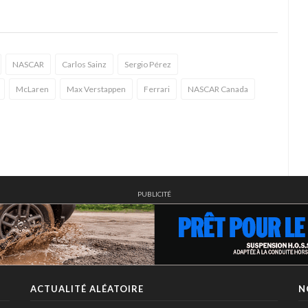
NASCAR
Carlos Sainz
Sergio Pérez
McLaren
Max Verstappen
Ferrari
NASCAR Canada
PUBLICITÉ
ACTUALITÉ ALÉATOIRE
N