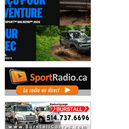
'Autodrome Chaudière ce samedi :
Le circuit de Sanair dans la mire de
Challenge Beauceron 200
la municipalité de St-Pie pour être
rrait bouleverser le
rayé de la carte !
ercredi 5 août 2026
Mercredi 5 août 2026