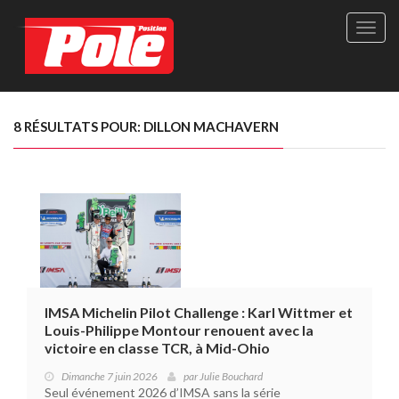
Site
officie
de
Pole-
Positi
Maga
8 RÉSULTATS POUR: DILLON MACHAVERN
-
Le
seul
maga
québé
de
sport
autom
IMSA Michelin Pilot Challenge : Karl Wittmer et
Louis-Philippe Montour renouent avec la
victoire en classe TCR, à Mid-Ohio
Dimanche 7 juin 2026
par
Julie Bouchard
Seul événement 2026 d’IMSA sans la série