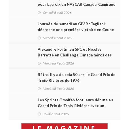
pour Lacroix en NASCAR Canada; Camirand
remporte l'autre Duels
Samedi 8 août 2026
Journée de samedi au GP3R : Tagliani
décroche une première victoire en Coupe
Radical; des courses très disputées dans
Samedi 8 août 2026
toutes les séries
Alexandre Fortin en SPC et Nicolas
Barrette en Challenge Canada héros des
premières courses du week-end au GP3R
Vendredi 7 août 2026
Rétro: Il y a de cela 50 ans, le Grand Prix de
Trois-Rivières de 1976
Vendredi 7 août 2026
Les Sprints Omnifab font leurs débuts au
Grand Prix de Trois-Rivières avec un
format inspiré de Daytona
Jeudi 6 août 2026