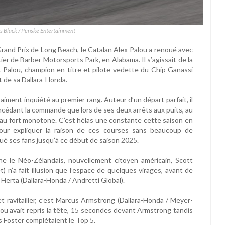
s Black / Penske Entertainment
Grand Prix de Long Beach, le Catalan Alex Palou a renoué avec
tier de Barber Motorsports Park, en Alabama. Il s’agissait de la
t Palou, champion en titre et pilote vedette du Chip Ganassi
 de sa Dallara-Honda.
raiment inquiété au premier rang. Auteur d’un départ parfait, il
ncédant la commande que lors de ses deux arrêts aux puits, au
eau fort monotone. C’est hélas une constante cette saison en
pour expliquer la raison de ces courses sans beaucoup de
tué ses fans jusqu’à ce début de saison 2025.
ne le Néo-Zélandais, nouvellement citoyen américain, Scott
) n’a fait illusion que l’espace de quelques virages, avant de
 Herta (Dallara-Honda / Andretti Global).
 ravitailler, c’est Marcus Armstrong (Dallara-Honda / Meyer-
lou avait repris la tête, 15 secondes devant Armstrong tandis
s Foster complétaient le Top 5.