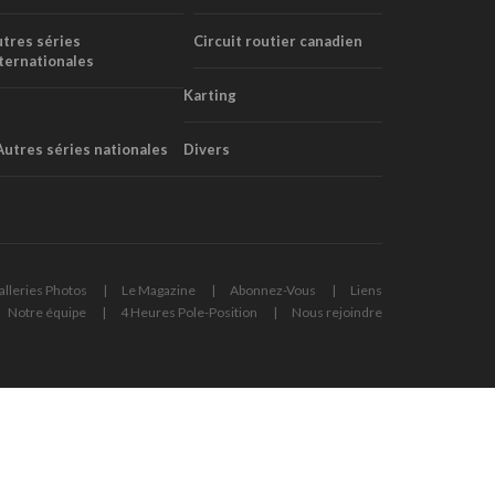
tres séries
Circuit routier canadien
ternationales
Karting
Autres séries nationales
Divers
alleries Photos
Le Magazine
Abonnez-Vous
Liens
Notre équipe
4 Heures Pole-Position
Nous rejoindre