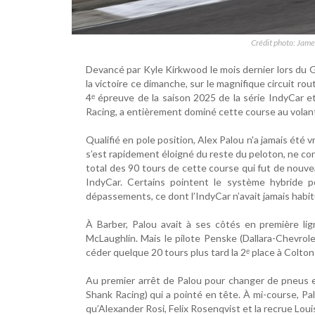
Crédit photo: Jame
Devancé par Kyle Kirkwood le mois dernier lors du 
la victoire ce dimanche, sur le magnifique circuit rou
4ᵉ épreuve de la saison 2025 de la série IndyCar e
Racing, a entièrement dominé cette course au volant
Qualifié en pole position, Alex Palou n'a jamais été v
s’est rapidement éloigné du reste du peloton, ne co
total des 90 tours de cette course qui fut de nouv
IndyCar. Certains pointent le système hybride 
dépassements, ce dont l’IndyCar n’avait jamais habi
À Barber, Palou avait à ses côtés en première lig
McLaughlin. Mais le pilote Penske (Dallara-Chevrolet
céder quelque 20 tours plus tard la 2ᵉ place à Colton
Au premier arrêt de Palou pour changer de pneus et
Shank Racing) qui a pointé en tête. À mi-course, Pa
qu’Alexander Rosi, Felix Rosenqvist et la recrue Loui