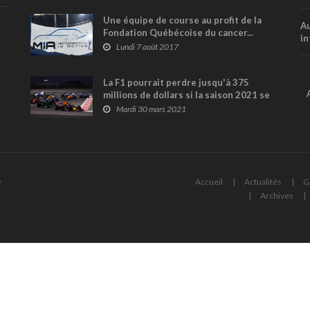
Une équipe de course au profit de la
Au
Fondation Québécoise du cancer...
in
Lundi 7 août 2017
La F1 pourrait perdre jusqu'à 375
millions de dollars si la saison 2021 se
déroule entièrement à huis clos
Mardi 30 mars 2021
6
Accueil
Actualités
G
Archives