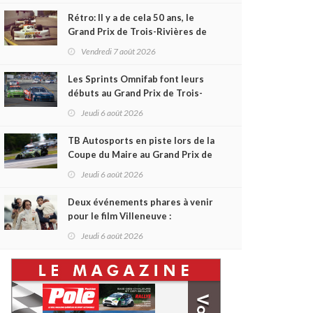
Rétro: Il y a de cela 50 ans, le
Grand Prix de Trois-Rivières de
1976
Vendredi 7 août 2026
Les Sprints Omnifab font leurs
débuts au Grand Prix de Trois-
Rivières avec un format inspiré
Jeudi 6 août 2026
de Daytona
TB Autosports en piste lors de la
Coupe du Maire au Grand Prix de
Trois-Rivières
Jeudi 6 août 2026
Deux événements phares à venir
pour le film Villeneuve :
L'ascension d'une légende (+
Jeudi 6 août 2026
vidéo)