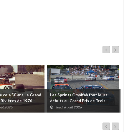
de cela 50 ans, le Grand
Les Sprints Omnifab font leurs
TB 
s-Rivières de 1976
débuts au Grand Prix de Trois-
Cou
Rivières avec un format inspiré de
Tro
août 2026
Jeudi 6 août 2026
J
Daytona