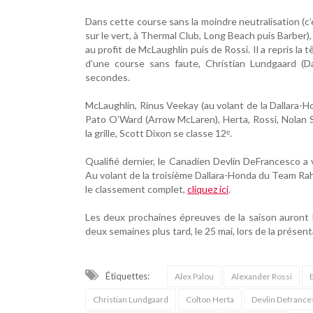
Dans cette course sans la moindre neutralisation (c’
sur le vert, à Thermal Club, Long Beach puis Barber)
au profit de McLaughlin puis de Rossi. Il a repris la 
d’une course sans faute, Christian Lundgaard (D
secondes.
McLaughlin, Rinus Veekay (au volant de la Dallara-H
Pato O’Ward (Arrow McLaren), Herta, Rossi, Nolan 
la grille, Scott Dixon se classe 12ᵉ.
Qualifié dernier, le Canadien Devlin DeFrancesco a
Au volant de la troisième Dallara-Honda du Team Rahal
le classement complet,
cliquez ici
.
Les deux prochaines épreuves de la saison auront li
deux semaines plus tard, le 25 mai, lors de la présent
Étiquettes:
Alex Palou
Alexander Rossi
Christian Lundgaard
Colton Herta
Devlin Defrance