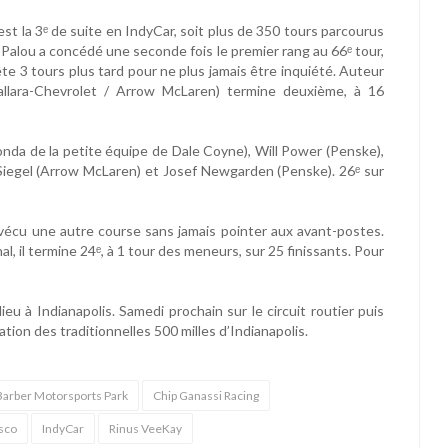
est la 3ᵉ de suite en IndyCar, soit plus de 350 tours parcourus
, Palou a concédé une seconde fois le premier rang au 66ᵉ tour,
tête 3 tours plus tard pour ne plus jamais être inquiété. Auteur
allara-Chevrolet / Arrow McLaren) termine deuxième, à 16
onda de la petite équipe de Dale Coyne), Will Power (Penske),
Siegel (Arrow McLaren) et Josef Newgarden (Penske). 26ᵉ sur
 vécu une autre course sans jamais pointer aux avant-postes.
, il termine 24ᵉ, à 1 tour des meneurs, sur 25 finissants. Pour
eu à Indianapolis. Samedi prochain sur le circuit routier puis
ation des traditionnelles 500 milles d’Indianapolis.
Barber Motorsports Park
Chip Ganassi Racing
sco
IndyCar
Rinus VeeKay