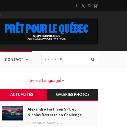
TÉ
CONTACT
Select Language
▼
ACTUALITÉS
GALERIES PHOTOS
Alexandre Fortin en SPC et
Nicolas Barrette en Challenge
Canada héros des premières
Vendredi 7 août 2026
courses du week-end au GP3R