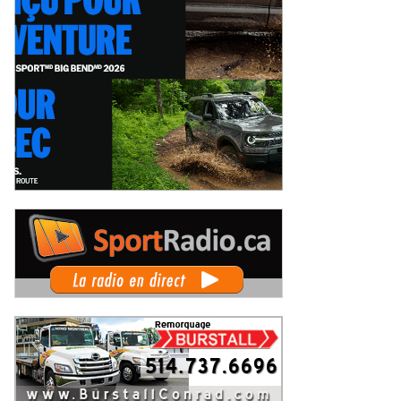
Autosports en piste lors de la
Deux événements phares à venir
pe du Maire au Grand Prix de
pour le film Villeneuve : L'ascensio
is-Rivières
d'une légende (+ vidéo)
eudi 6 août 2026
Jeudi 6 août 2026