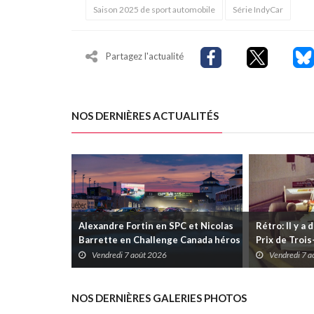
Saison 2025 de sport automobile
Série IndyCar
Partagez l'actualité
NOS DERNIÈRES ACTUALITÉS
Alexandre Fortin en SPC et Nicolas
Rétro: Il y a 
Barrette en Challenge Canada héros
Prix de Troi
des premières courses du week-end
Vendredi 7 août 2026
Vendredi 7 
au GP3R
NOS DERNIÈRES GALERIES PHOTOS