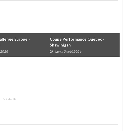
llenge Europe -
Coupe Performance Québec -
WRC
s
Shawinigan
Éta
t 2026
Lundi 3 août 2026
D
PUBLICITÉ