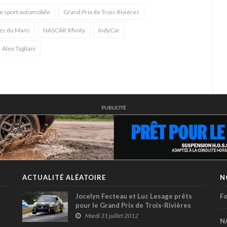
e sport automobile
Grand Prix de Trois-Rivières
es du Mans
NASCAR Xfinity
IndyCar
Alex Tagliani
PUBLICITÉ
ACTUALITÉ ALÉATOIRE
N
Jocelyn Fecteau et Luc Lesage prêts
Fo
pour le Grand Prix de Trois-Rivières
Mardi 31 juillet 2012
N