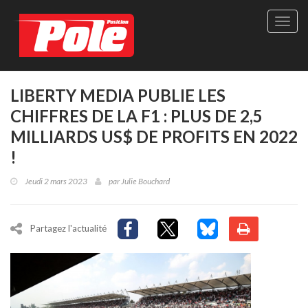
Site
officie
de
Pole-
Positi
Maga
LIBERTY MEDIA PUBLIE LES
-
CHIFFRES DE LA F1 : PLUS DE 2,5
Le
seul
MILLIARDS US$ DE PROFITS EN 2022
maga
!
québé
de
Jeudi 2 mars 2023
par
Julie Bouchard
sport
autom
Partagez l'actualité