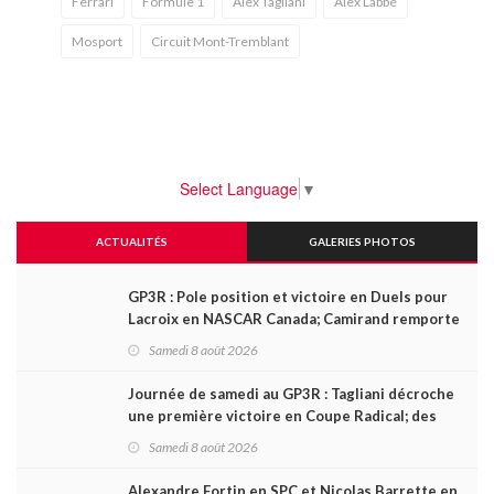
Ferrari
Formule 1
Alex Tagliani
Alex Labbé
Mosport
Circuit Mont-Tremblant
Select Language
▼
ACTUALITÉS
GALERIES PHOTOS
GP3R : Pole position et victoire en Duels pour
Lacroix en NASCAR Canada; Camirand remporte
l'autre Duels
Samedi 8 août 2026
Journée de samedi au GP3R : Tagliani décroche
une première victoire en Coupe Radical; des
courses très disputées dans toutes les séries
Samedi 8 août 2026
Alexandre Fortin en SPC et Nicolas Barrette en