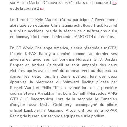
sur Aston Martin. Découvrez les résultats de la course 1
ici
,
et de la course 2
ici
.
Le Torontois Kyle Marcelli n’a pu participer à l’événement
alors que son équipier Chris Gumprecht (Fast Track Racing)
a subi un accident lors de la séance de qualifications qui a
endommagé fortement la Mercedes-AMG GT4 de l’équipe.
En GT World Challenge America, la série réservée aux GT3,
l'écurie K-PAX Racing a dominé comme l'an dernier ses
adversaires avec ses Lamborghini Huracan GT3. Jordan
Pepper et Andrea Caldarelli se sont emparés des deux
victoires après avoir mené du drapeau vert au drapeau au
damier les deux fois. En 2ème position lors des deux
épreuves, la Mercedes du Winward Racing pilotée par
Russell Ward et Philip Ellis a devancé lors de la première
course Stevan Aghakhani et Loris Spinelli (Mercedes AMG
GT3 / US Racetronics). Lors de la seconde, le Canadien
d'origine russe Misha Goikhberg, accompagné du pilote
officiel Lamborghini Giacomo Altoé ont permis à K-PAX
Racing de hisser leur seconde équipage sur le podium.