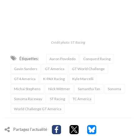
Crédit photo: ST Racing
Étiquettes:
Aaron Povoledo
Conquest Racing
Gavin Sanders
GT America
GT World Challenge
GT4 America
K-PAX Racing
Kyle Marcelli
Michai Stephens
Nick Wittmer
Samantha Tan
Sonoma
Sonoma Raceway
ST Racing
TC America
World Challenge GT America
Partagez l'actualité