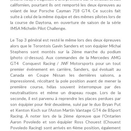
californien, pourtant ils ont remporté les deux épreuves au
volant de leur Porsche Cayman 718 GT4. Ce succès fait
suite à celui de la même équipe et des mêmes pilotes lors de
la course de Daytona, en ouverture de saison de la série
IMSA Michelin Pilot Challenge.
Le Top 3 général est resté le même lors des deux épreuves
alors que le Torontois Gavin Sanders et son équipier Michai
Stephens sont montés sur la 2ème marche du podium
(photo ci-dessus). Aux commandes de la Mercedes AMG
GT4 Conquest Racing / JWF Motorsports pour un tout
premier événement en carrière, Sanders, qui évoluait au
Canada en Coupe Nissan les dernières saisons, a
impressionné, récoltant la pole position avant de mener la
première course, hélas souvent interrompue par des
neutralisations et même un drapeau rouge. Lors de la
seconde, il est parvenu à reprendre les places perdues par
son équipier pour finir deuxième, suivi par le duo Bryan Put
et Kenton Koch sur l'Aston Martin Vantage GT4 de BSport
Racing. À noter lors de la 2ème épreuve que l'Ontarien
Aaron Povoledo et son équipier Ross Chouest (Chouest
Povoledo Racing) sont arrivés en 4ème position, également