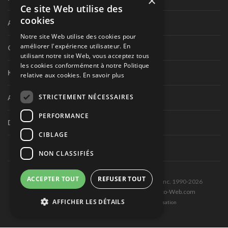
×
Ce site Web utilise des
cookies
Autres séries internationales
Notre site Web utilise des cookies pour
améliorer l'expérience utilisateur. En
Circuit routier canadien
utilisant notre site Web, vous acceptez tous
les cookies conformément à notre Politique
Karting
relative aux cookies.
En savoir plus
STRICTEMENT NÉCESSAIRES
Autres séries nationales
PERFORMANCE
Divers
CIBLAGE
NON CLASSIFIÉS
ACCEPTER TOUT
REFUSER TOUT
Tous droits réservés © Les Éditions Pole-Position inc. 1990-2026
Ce site est produit et hébergé par Montréal-Photo-Web.com
AFFICHER LES DÉTAILS
Politique de confidentialité et Conditions d’utilisation