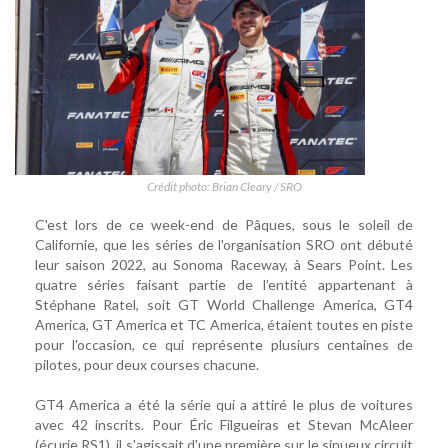
Crédit photo: Brian Cleary / SRO
C'est lors de ce week-end de Pâques, sous le soleil de
Californie, que les séries de l'organisation SRO ont débuté
leur saison 2022, au Sonoma Raceway, à Sears Point. Les
quatre séries faisant partie de l’entité appartenant à
Stéphane Ratel, soit GT World Challenge America, GT4
America, GT America et TC America, étaient toutes en piste
pour l'occasion, ce qui représente plusiurs centaines de
pilotes, pour deux courses chacune.
GT4 America a été la série qui a attiré le plus de voitures
avec 42 inscrits. Pour Éric Filgueiras et Stevan McAleer
(écurie RS1), il s'agissait d'une première sur le sinueux circuit