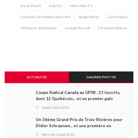
Oscar Piastri
IndyCar
Mercedes F1
Canadian Tire Motorsport Park
Sergio Pérez
Carlos Sainz
24 Heures de Daytona
George Russell
Fernando Alonso
ACTUALITÉS
GALERIES PHOTOS
Coupe Radical Canada au GP3R : 21 inscrits,
dont 12 Québécois... et un premier gain
d'Antoine Sénéchal dans la série ?
Jeudi 6 août 2026
Un 36ème Grand-Prix de Trois-Rivières pour
Didier Schraenen... et une première en
Challenge Canada
Mercredi 5 août 2026