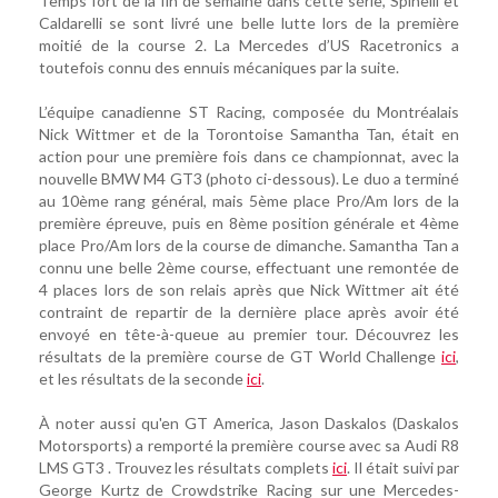
Temps fort de la fin de semaine dans cette série, Spinelli et
Caldarelli se sont livré une belle lutte lors de la première
moitié de la course 2. La Mercedes d’US Racetronics a
toutefois connu des ennuis mécaniques par la suite.
L’équipe canadienne ST Racing, composée du Montréalais
Nick Wittmer et de la Torontoise Samantha Tan, était en
action pour une première fois dans ce championnat, avec la
nouvelle BMW M4 GT3 (photo ci-dessous). Le duo a terminé
au 10ème rang général, mais 5ème place Pro/Am lors de la
première épreuve, puis en 8ème position générale et 4ème
place Pro/Am lors de la course de dimanche. Samantha Tan a
connu une belle 2ème course, effectuant une remontée de
4 places lors de son relais après que Nick Wittmer ait été
contraint de repartir de la dernière place après avoir été
envoyé en tête-à-queue au premier tour. Découvrez les
résultats de la première course de GT World Challenge
ici
,
et les résultats de la seconde
ici
.
À noter aussi qu'en GT America, Jason Daskalos (Daskalos
Motorsports) a remporté la première course avec sa Audi R8
LMS GT3 . Trouvez les résultats complets
ici
. Il était suivi par
George Kurtz de Crowdstrike Racing sur une Mercedes-