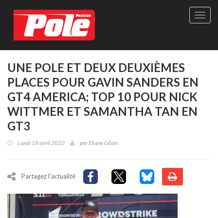
Site
officie
de
Pole-
Positi
Maga
UNE POLE ET DEUX DEUXIÈMES
-
PLACES POUR GAVIN SANDERS EN
Le
seul
GT4 AMERICA; TOP 10 POUR NICK
maga
WITTMER ET SAMANTHA TAN EN
québé
de
GT3
sport
autom
Lundi 18 avril 2022
par
Eliane Gilain
Partagez l'actualité