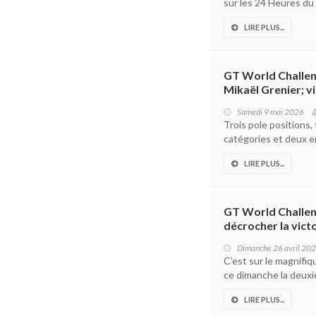
sur les 24 Heures du 
LIRE PLUS...
GT World Challen
Mikaël Grenier; v
Samedi 9 mai 2026
Trois pole positions,
catégories et deux en
LIRE PLUS...
GT World Challen
décrocher la vict
Dimanche 26 avril 20
C’est sur le magnifiq
ce dimanche la deuxiè
LIRE PLUS...