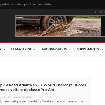
e québécois de sport automobile
PUBLICI
S
LE MAGAZINE
ABONNEZ-VOUS
SUPPLÉMENTS
p 6 à Road Atlanta en GT World Challenge; succès
vec sa voiture de classe Pro-Am
6
par
Philippe Brasseur
ion médiatique du monde de l’Endurance était concentré