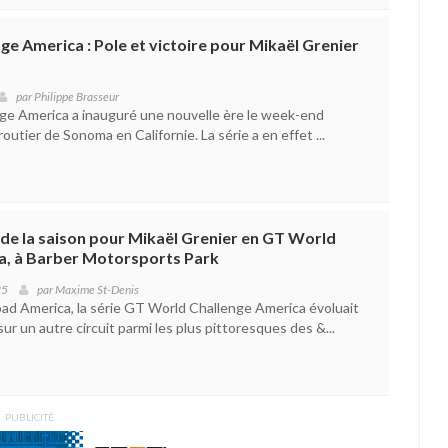
e America : Pole et victoire pour Mikaël Grenier
par
Philippe Brasseur
ge America a inauguré une nouvelle ère le week-end
t routier de Sonoma en Californie. La série a en effet ...
de la saison pour Mikaël Grenier en GT World
a, à Barber Motorsports Park
25
par
Maxime St-Denis
Road America, la série GT World Challenge America évoluait
ur un autre circuit parmi les plus pittoresques des &...
PUBLICITÉ