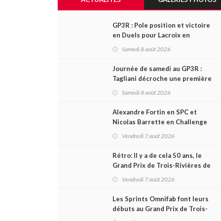
GP3R : Pole position et victoire
en Duels pour Lacroix en
NASCAR Canada; Camirand
Samedi 8 août 2026
remporte l'autre Duels
Journée de samedi au GP3R :
Tagliani décroche une première
victoire en Coupe Radical; des
Samedi 8 août 2026
courses très disputées dans
toutes les séries
Alexandre Fortin en SPC et
Nicolas Barrette en Challenge
Canada héros des premières
Vendredi 7 août 2026
courses du week-end au GP3R
Rétro: Il y a de cela 50 ans, le
Grand Prix de Trois-Rivières de
1976
Vendredi 7 août 2026
Les Sprints Omnifab font leurs
débuts au Grand Prix de Trois-
Rivières avec un format inspiré