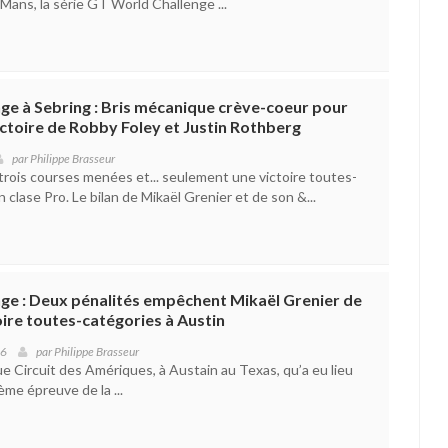
Mans, la série GT World Challenge ...
ge à Sebring : Bris mécanique crève-coeur pour
ictoire de Robby Foley et Justin Rothberg
par
Philippe Brasseur
 trois courses menées et... seulement une victoire toutes-
 clase Pro. Le bilan de Mikaël Grenier et de son &...
ge : Deux pénalités empêchent Mikaël Grenier de
oire toutes-catégories à Austin
26
par
Philippe Brasseur
ue Circuit des Amériques, à Austain au Texas, qu’a eu lieu
me épreuve de la ...