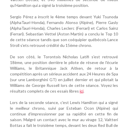
qu’Hamilton qui a signé la troisième position.
Sergio Pérez a inscrit le 4ème temps devant Yuki Tsunoda
(AlphaTauri-Honda), Fernando Alonso (Alpine), Pierre Gasly
(AlphaTauri-Honda), Charles Leclerc (Ferrari) et Carlos Sainz
(Ferrari). Sebastian Vettel (Aston Martin) a conclu le Top 10
de cette séance tandis que son coéquipier québécois Lance
Stroll s'ets retrouvé crédité du 15ème chrono.
De son côté, le Torontois Nicholas Latifi s'est retrouvé
18ème, une position derrière le pilote de réseve de l'écurie
Williams, le Britannique Jack Aitken, de retour à la
compétition après un sérieux accident aux 24 Heures de Spa
(sur une Lamborghini GT) en juillet dernier et qui pilotait la
Williams de George Russell lors de cette séance. Voyez les
résultats complets de ces essais libres
ici
.
Lors de la seconde séance, c'est Lewis Hamilton qui a signé
le meilleur chrono, suivi par Esteban Ocon (Alpine) qui
continue d’impressionner par sa rapidité en cette fin de
saison. Malgré un contact avec le mur au virage 12, Valtteri
Bottas a fait le troisième temps, devant les deux Red Bull de