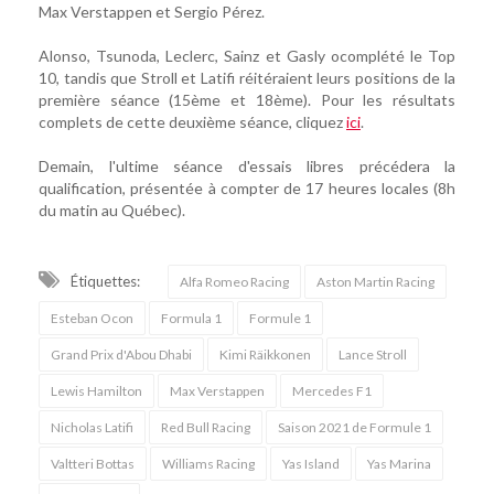
Max Verstappen et Sergio Pérez.
Alonso, Tsunoda, Leclerc, Sainz et Gasly ocomplété le Top
10, tandis que Stroll et Latifi réitéraient leurs positions de la
première séance (15ème et 18ème). Pour les résultats
complets de cette deuxième séance, cliquez
ici
.
Demain, l'ultime séance d'essais libres précédera la
qualification, présentée à compter de 17 heures locales (8h
du matin au Québec).
Étiquettes:
Alfa Romeo Racing
Aston Martin Racing
Esteban Ocon
Formula 1
Formule 1
Grand Prix d'Abou Dhabi
Kimi Räikkonen
Lance Stroll
Lewis Hamilton
Max Verstappen
Mercedes F1
Nicholas Latifi
Red Bull Racing
Saison 2021 de Formule 1
Valtteri Bottas
Williams Racing
Yas Island
Yas Marina