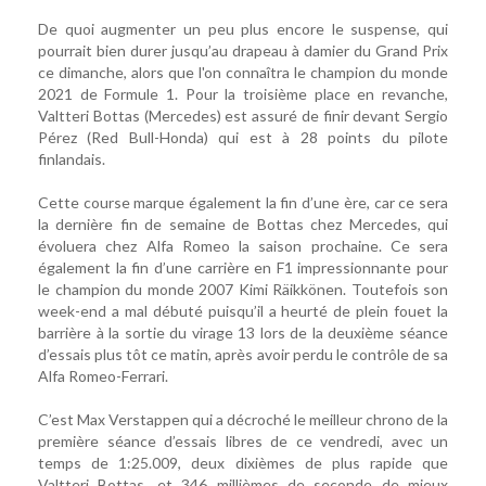
De quoi augmenter un peu plus encore le suspense, qui
pourrait bien durer jusqu’au drapeau à damier du Grand Prix
ce dimanche, alors que l'on connaîtra le champion du monde
2021 de Formule 1. Pour la troisième place en revanche,
Valtteri Bottas (Mercedes) est assuré de finir devant Sergio
Pérez (Red Bull-Honda) qui est à 28 points du pilote
finlandais.
Cette course marque également la fin d’une ère, car ce sera
la dernière fin de semaine de Bottas chez Mercedes, qui
évoluera chez Alfa Romeo la saison prochaine. Ce sera
également la fin d’une carrière en F1 impressionnante pour
le champion du monde 2007 Kimi Räikkönen. Toutefois son
week-end a mal débuté puisqu’il a heurté de plein fouet la
barrière à la sortie du virage 13 lors de la deuxième séance
d’essais plus tôt ce matin, après avoir perdu le contrôle de sa
Alfa Romeo-Ferrari.
C’est Max Verstappen qui a décroché le meilleur chrono de la
première séance d’essais libres de ce vendredi, avec un
temps de 1:25.009, deux dixièmes de plus rapide que
Valtteri Bottas, et 346 millièmes de seconde de mieux