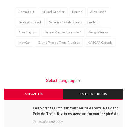
Formule 1
Mikael Grenier
Ferrari
Alex Labbé
George Russell
Saison 2024 de sport automobile
Alex Tagliani
Grand Prix de Formule 1
Sergio Pérez
IndyCar
Grand Prix de Trois-Rivières
NASCAR Canada
Select Language
▼
ACTUALITÉS
GALERIES PHOTOS
Les Sprints Omnifab font leurs débuts au Grand
Prix de Trois-Rivières avec un format inspiré de
Daytona
Jeudi 6 août 2026