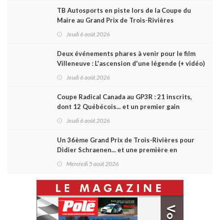
TB Autosports en piste lors de la Coupe du
Maire au Grand Prix de Trois-Rivières
Jeudi 6 août 2026
Deux événements phares à venir pour le film
Villeneuve : L'ascension d'une légende (+ vidéo)
Jeudi 6 août 2026
Coupe Radical Canada au GP3R : 21 inscrits,
dont 12 Québécois... et un premier gain
d'Antoine Sénéchal dans la série ?
Jeudi 6 août 2026
Un 36ème Grand Prix de Trois-Rivières pour
Didier Schraenen... et une première en
Challenge Canada
Mercredi 5 août 2026