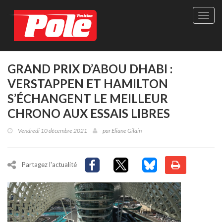
Site
officie
de
Pole-
Positi
Maga
GRAND PRIX D’ABOU DHABI :
-
VERSTAPPEN ET HAMILTON
Le
seul
S’ÉCHANGENT LE MEILLEUR
maga
CHRONO AUX ESSAIS LIBRES
québé
de
Vendredi 10 décembre 2021
par
Eliane Gilain
sport
autom
Partagez l'actualité