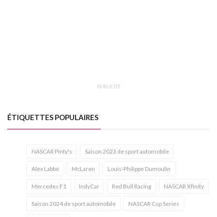
PUBLICITÉ
ÉTIQUETTES POPULAIRES
NASCAR Pinty's
Saison 2023 de sport automobile
Alex Labbé
McLaren
Louis-Philippe Dumoulin
Mercedes F1
IndyCar
Red Bull Racing
NASCAR Xfinity
Saison 2024 de sport automobile
NASCAR Cup Series