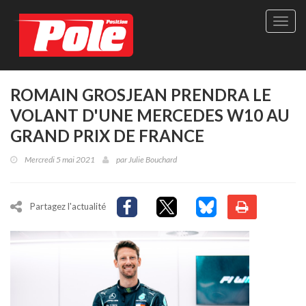
Site
officie
de
Pole-
Positi
Maga
ROMAIN GROSJEAN PRENDRA LE
-
VOLANT D'UNE MERCEDES W10 AU
Le
seul
GRAND PRIX DE FRANCE
maga
québé
Mercredi 5 mai 2021
par
Julie Bouchard
de
sport
autom
Partagez l'actualité