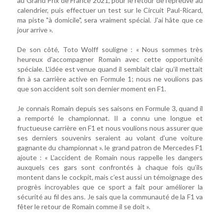
au Grand Prix de France 2021, pour le retour de l’épreuve au
calendrier, puis effectuer un test sur le Circuit Paul-Ricard,
ma piste "à domicile", sera vraiment spécial. J'ai hâte que ce
jour arrive ».
De son côté, Toto Wolff souligne : « Nous sommes très
heureux d'accompagner Romain avec cette opportunité
spéciale. L'idée est venue quand il semblait clair qu’il mettait
fin à sa carrière active en Formule 1; nous ne voulions pas
que son accident soit son dernier moment en F1.
Je connais Romain depuis ses saisons en Formule 3, quand il
a remporté le championnat. Il a connu une longue et
fructueuse carrière en F1 et nous voulions nous assurer que
ses derniers souvenirs seraient au volant d'une voiture
gagnante du championnat ». le grand patron de Mercedes F1
ajoute : « L’accident de Romain nous rappelle les dangers
auxquels ces gars sont confrontés à chaque fois qu’ils
montent dans le cockpit, mais c’est aussi un témoignage des
progrès incroyables que ce sport a fait pour améliorer la
sécurité au fil des ans. Je sais que la communauté de la F1 va
fêter le retour de Romain comme il se doit ».