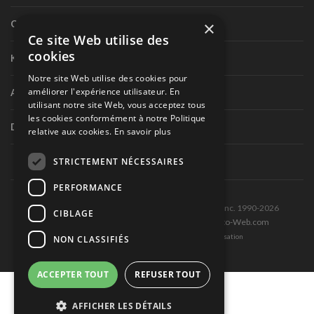
×
Circuit routier canadien
Ce site Web utilise des
cookies
Karting
Notre site Web utilise des cookies pour
améliorer l'expérience utilisateur. En
Autres séries nationales
utilisant notre site Web, vous acceptez tous
les cookies conformément à notre Politique
Divers
relative aux cookies.
En savoir plus
STRICTEMENT NÉCESSAIRES
PERFORMANCE
Tous droits réservés © Les Éditions Pole-Position inc. 1990-2026
CIBLAGE
Ce site est produit et hébergé par Montréal-Photo-Web.com
Politique de confidentialité et Conditions d’utilisation
NON CLASSIFIÉS
ACCEPTER TOUT
REFUSER TOUT
AFFICHER LES DÉTAILS