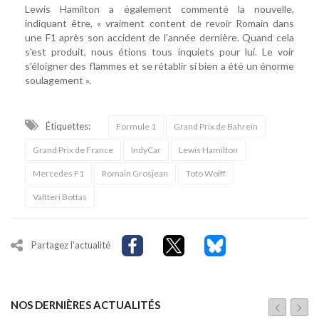
Lewis Hamilton a également commenté la nouvelle,
indiquant être, « vraiment content de revoir Romain dans
une F1 après son accident de l’année dernière. Quand cela
s'est produit, nous étions tous inquiets pour lui. Le voir
s'éloigner des flammes et se rétablir si bien a été un énorme
soulagement ».
Étiquettes:
Formule 1
Grand Prix de Bahreïn
Grand Prix de France
IndyCar
Lewis Hamilton
Mercedes F1
Romain Grosjean
Toto Wolff
Valtteri Bottas
Partagez l'actualité
NOS DERNIÈRES ACTUALITÉS