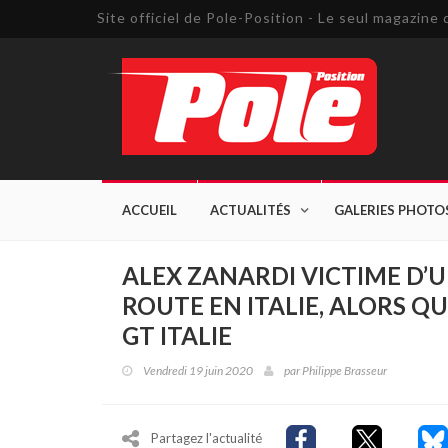
Site officiel de Pole-Position - Le seul magazin
ACCUEIL
ACTUALITÉS
GALERIES PHOTO
ALEX ZANARDI VICTIME D’
ROUTE EN ITALIE, ALORS QU
GT ITALIE
Vendredi 19 juin 2020
par
Philippe Brasseur
Partagez l'actualité