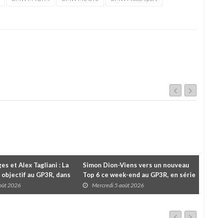
es et Alex Tagliani : La
Simon Dion-Viens vers un nouveau
À l
 objectif au GP3R, dans
Top 6 ce week-end au GP3R, en série
Le 
différentes
NASCAR Canada ?
pou
août 2026
Mercredi 5 août 2026
M
cha