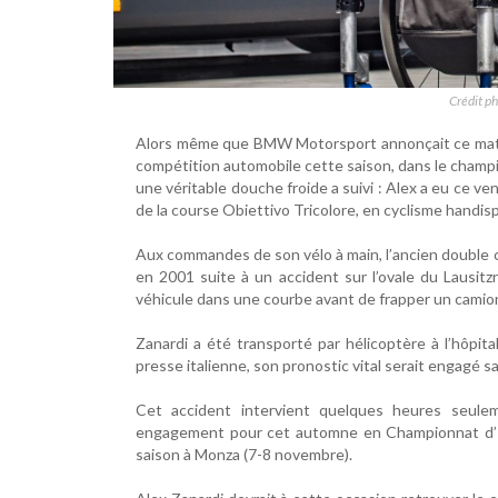
Crédit p
Alors même que BMW Motorsport annonçait ce matin q
compétition automobile cette saison, dans le cham
une véritable douche froide a suivi : Alex a eu ce ve
de la course Obiettivo Tricolore, en cyclisme handisp
Aux commandes de son vélo à main, l’ancien double 
en 2001 suite à un accident sur l’ovale du Lausit
véhicule dans une courbe avant de frapper un camion
Zanardi a été transporté par hélicoptère à l’hôpi
presse italienne, son pronostic vital serait engagé 
Cet accident intervient quelques heures seulem
engagement pour cet automne en Championnat d’Ita
saison à Monza (7-8 novembre).