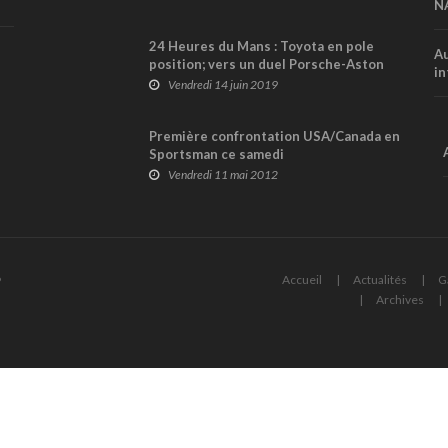
N
24 Heures du Mans : Toyota en pole
Au
position; vers un duel Porsche-Aston
in
Martin en GT ?
Vendredi 14 juin 2019
Première confrontation USA/Canada en
Sportsman ce samedi
Vendredi 11 mai 2012
6
Accueil
Actualités
G
Archives