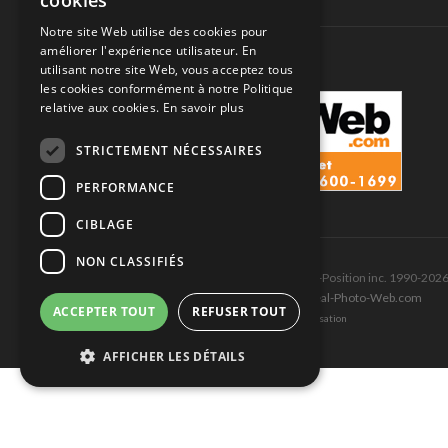
cookies
SUIVEZ-NOUS
Notre site Web utilise des cookies pour
améliorer l'expérience utilisateur. En
utilisant notre site Web, vous acceptez tous
les cookies conformément à notre Politique
relative aux cookies.
En savoir plus
STRICTEMENT NÉCESSAIRES
PERFORMANCE
CIBLAGE
NON CLASSIFIÉS
Tous droits réservés © Les Éditions Pole-Position inc. 1990-202
Ce site est produit et hébergé par Montréal-Photo-Web.com
ACCEPTER TOUT
REFUSER TOUT
Politique de confidentialité et Conditions d’utilisation
AFFICHER LES DÉTAILS