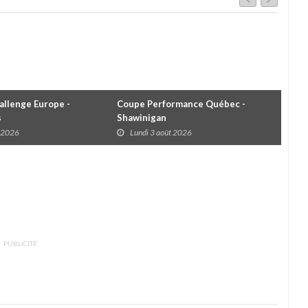
llenge Europe -
Coupe Performance Québec -
WRC
s
Shawinigan
Éta
t 2026
Lundi 3 août 2026
D
PUBLICITÉ