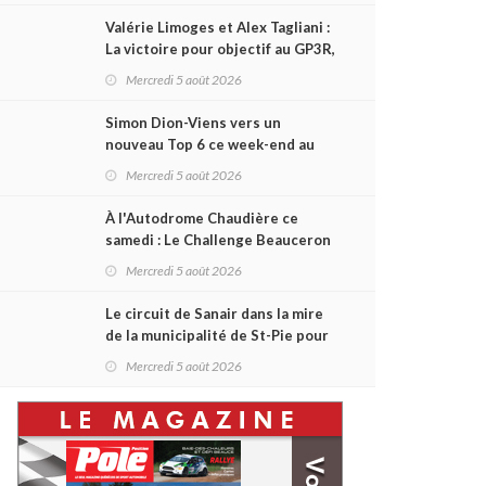
Valérie Limoges et Alex Tagliani :
La victoire pour objectif au GP3R,
dans trois séries différentes
Mercredi 5 août 2026
Simon Dion-Viens vers un
nouveau Top 6 ce week-end au
GP3R, en série NASCAR Canada ?
Mercredi 5 août 2026
À l'Autodrome Chaudière ce
samedi : Le Challenge Beauceron
200 pourrait bouleverser le
Mercredi 5 août 2026
championnat ACT Québec
Le circuit de Sanair dans la mire
de la municipalité de St-Pie pour
être rayé de la carte !
Mercredi 5 août 2026