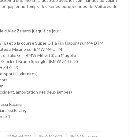
e cockpit d’une M6 GT3 adaptée avec les commandes au volant
coéquipier au temps des séries européennes de Voitures de
e d’Alex Zanardi jusqu’à ce jour :
E) et à la course Super GT à Fuji (Japon) sur M4 DTM
sputes à Misano sur BMW M4 DTM
nnat d’Italie GT (BMW M6 GT3) au Mugello
mo Glock et Bruno Spengler (BMW Z4 GT3)
MW Z4 GT3
sport (4 victoires)
port
ar
ccident, amputation des deux jambes)
assi Racing
Ganassi Racing
mule 1
BMW M4 DTM
BMW M6 GT3
BMW Motorsport