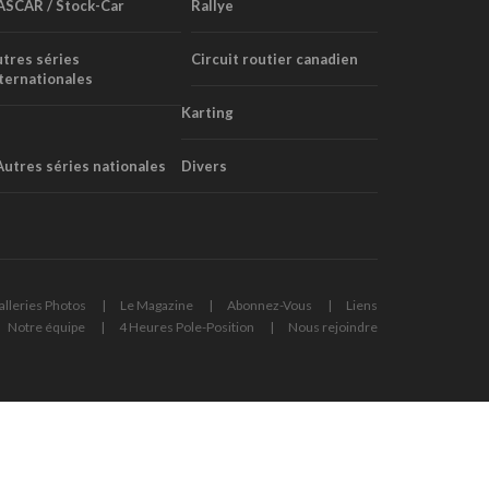
ASCAR / Stock-Car
Rallye
tres séries
Circuit routier canadien
ternationales
Karting
Autres séries nationales
Divers
alleries Photos
Le Magazine
Abonnez-Vous
Liens
Notre équipe
4 Heures Pole-Position
Nous rejoindre