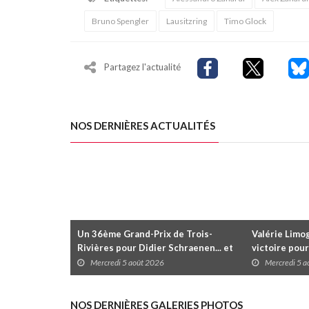
Bruno Spengler
Lausitzring
Timo Glock
Partagez l'actualité
NOS DERNIÈRES ACTUALITÉS
Un 36ème Grand-Prix de Trois-
Valérie Limog
Rivières pour Didier Schraenen... et
victoire pour
une première en Challenge Canada
trois séries 
Mercredi 5 août 2026
Mercredi 5 
NOS DERNIÈRES GALERIES PHOTOS