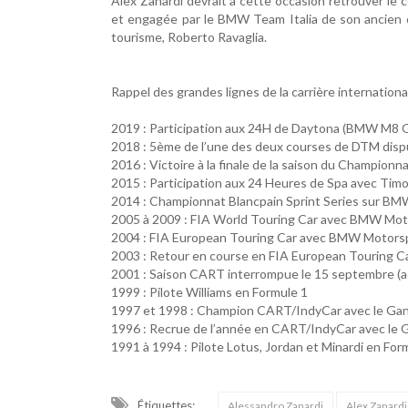
Alex Zanardi devrait à cette occasion retrouver l
et engagée par le BMW Team Italia de son ancien 
tourisme, Roberto Ravaglia.
Rappel des grandes lignes de la carrière international
2019 : Participation aux 24H de Daytona (BMW M8 GT
2018 : 5ème de l’une des deux courses de DTM di
2016 : Victoire à la finale de la saison du Champio
2015 : Participation aux 24 Heures de Spa avec Ti
2014 : Championnat Blancpain Sprint Series sur B
2005 à 2009 : FIA World Touring Car avec BMW Motor
2004 : FIA European Touring Car avec BMW Motors
2003 : Retour en course en FIA European Touring C
2001 : Saison CART interrompue le 15 septembre (a
1999 : Pilote Williams en Formule 1
1997 et 1998 : Champion CART/IndyCar avec le Gan
1996 : Recrue de l’année en CART/IndyCar avec le 
1991 à 1994 : Pilote Lotus, Jordan et Minardi en For
Étiquettes:
Alessandro Zanardi
Alex Zanardi