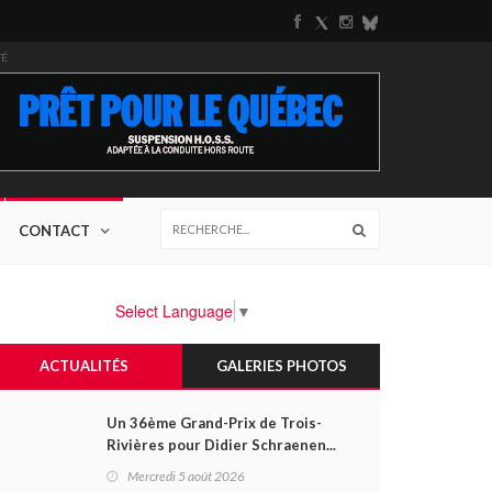
TÉ
CONTACT
Select Language
▼
ACTUALITÉS
GALERIES PHOTOS
Un 36ème Grand-Prix de Trois-
Rivières pour Didier Schraenen...
et une première en Challenge
Mercredi 5 août 2026
Canada