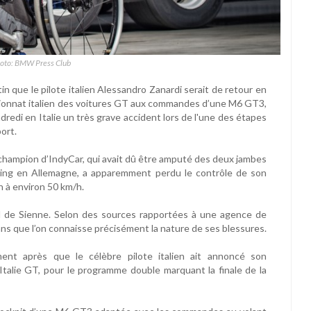
hoto: BMW Press Club
ue le pilote italien Alessandro Zanardi serait de retour en
pionnat italien des voitures GT aux commandes d’une M6 GT3,
ndredi en Italie un très grave accident lors de l'une des étapes
ort.
champion d’IndyCar, qui avait dû être amputé des deux jambes
zring en Allemagne, a apparemment perdu le contrôle de son
 à environ 50 km/h.
tal de Sienne. Selon des sources rapportées à une agence de
sans que l’on connaisse précisément la nature de ses blessures.
ent après que le célèbre pilote italien ait annoncé son
lie GT, pour le programme double marquant la finale de la