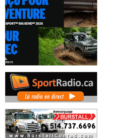
'Autodrome Chaudière ce samedi :
Le circuit de Sanair dans la mire de
Challenge Beauceron 200
la municipalité de St-Pie pour être
rrait bouleverser le
rayé de la carte !
ercredi 5 août 2026
Mercredi 5 août 2026
mpionnat ACT Québec