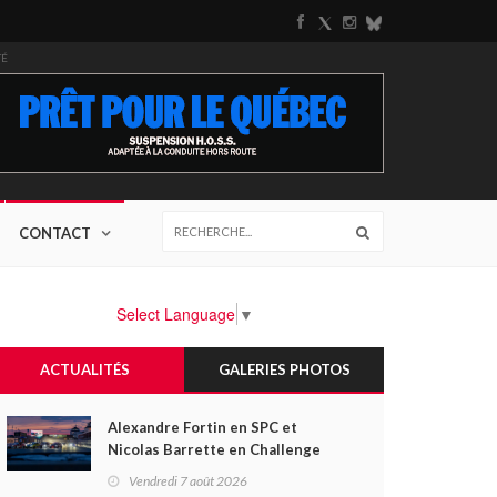
TÉ
CONTACT
Select Language
▼
ACTUALITÉS
GALERIES PHOTOS
Alexandre Fortin en SPC et
Nicolas Barrette en Challenge
Canada héros des premières
Vendredi 7 août 2026
courses du week-end au GP3R