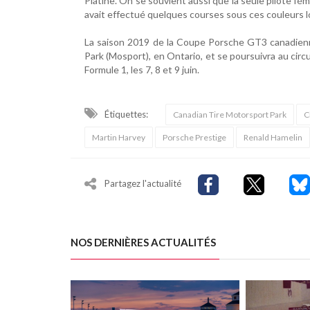
Platine. On se souvient aussi que la seule pilote fé
avait effectué quelques courses sous ces couleurs lo
La saison 2019 de la Coupe Porsche GT3 canadienn
Park (Mosport), en Ontario, et se poursuivra au circ
Formule 1, les 7, 8 et 9 juin.
Étiquettes:
Canadian Tire Motorsport Park
C
Martin Harvey
Porsche Prestige
Renald Hamelin
Partagez l'actualité
NOS DERNIÈRES ACTUALITÉS