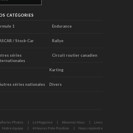
OS CATÉGORIES
rmule 1
Endurance
ASCAR / Stock-Car
Rallye
tres séries
Circuit routier canadien
ternationales
Karting
Autres séries nationales
Divers
alleries Photos
Le Magazine
Abonnez-Vous
Liens
Notre équipe
4 Heures Pole-Position
Nous rejoindre