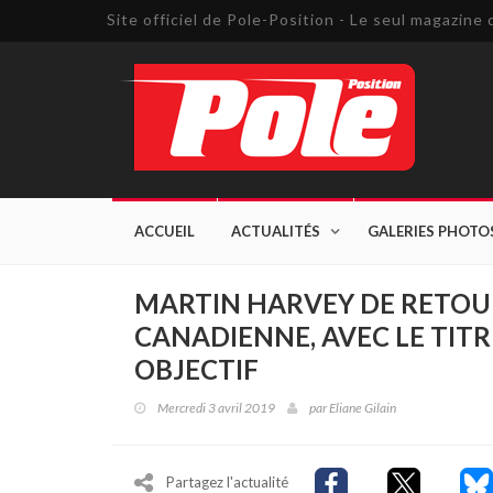
Site officiel de Pole-Position - Le seul magazin
ACCUEIL
ACTUALITÉS
GALERIES PHOTO
MARTIN HARVEY DE RETOU
CANADIENNE, AVEC LE TIT
OBJECTIF
Mercredi 3 avril 2019
par
Eliane Gilain
Partagez l'actualité