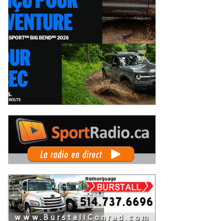
Autosports en piste lors de la
Deux événements phares à venir
pe du Maire au Grand Prix de
pour le film Villeneuve : L'ascensio
is-Rivières
d'une légende (+ vidéo)
eudi 6 août 2026
Jeudi 6 août 2026
 Rallye de Finlande 2026 -
WRC Rallye de Finlande 2026 -
pes dimanche et podium
Étapes samedi
imanche 2 août 2026
Samedi 1er août 2026