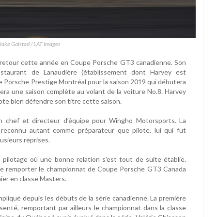
 Jake Galstad / LAT Images
e retour cette année en Coupe Porsche GT3 canadienne. Son
staurant de Lanaudière (établissement dont Harvey est
re Porsche Prestige Montréal pour la saison 2019 qui débutera
tuera une saison complète au volant de la voiture No.8. Harvey
pte bien défendre son titre cette saison.
n chef et directeur d’équipe pour Wingho Motorsports. La
 reconnu autant comme préparateur que pilote, lui qui fut
usieurs reprises.
pilotage où une bonne relation s’est tout de suite établie.
t de remporter le championnat de Coupe Porsche GT3 Canada
nier en classe Masters.
mpliqué depuis les débuts de la série canadienne. La première
ésenté, remportant par ailleurs le championnat dans la classe