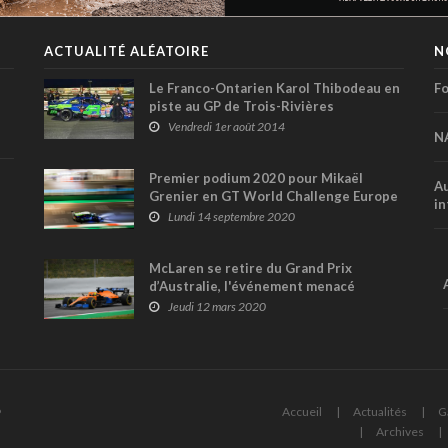
ACTUALITÉ ALÉATOIRE
N
Le Franco-Ontarien Karol Thibodeau en
Fo
piste au GP de Trois-Rivières
Vendredi 1er août 2014
N
Premier podium 2020 pour Mikaël
Au
Grenier en GT World Challenge Europe
in
! (+ vidéos)
Lundi 14 septembre 2020
McLaren se retire du Grand Prix
d’Australie, l'événement menacé
d'annulation !
Jeudi 12 mars 2020
6
Accueil
Actualités
G
Archives