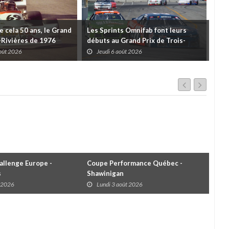
de cela 50 ans, le Grand
Les Sprints Omnifab font leurs
TB 
s-Rivières de 1976
débuts au Grand Prix de Trois-
Cou
Rivières avec un format inspiré de
Tro
août 2026
Jeudi 6 août 2026
J
Daytona
llenge Europe -
Coupe Performance Québec -
WRC
s
Shawinigan
Éta
t 2026
Lundi 3 août 2026
D