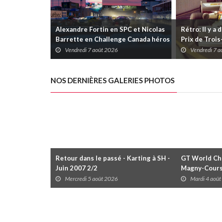
Alexandre Fortin en SPC et Nicolas
Rétro: Il y a 
Barrette en Challenge Canada héros
Prix de Troi
des premières courses du week-end
Vendredi 7 août 2026
Vendredi 7 
au GP3R
NOS DERNIÈRES GALERIES PHOTOS
Retour dans le passé - Karting à SH -
GT World Cha
Juin 2007 2/2
Magny-Cour
Mercredi 5 août 2026
Mardi 4 aoû