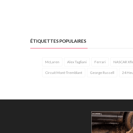
ÉTIQUETTES POPULAIRES
McLaren
Alex Tagliani
Ferrari
NASCAR Xfin
Circuit Mont-Tremblant
George Russell
24 Heu