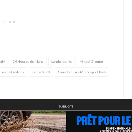
PUBLICITÉ
ity
24 Heures du Mans
Lando Norris
Mikael Grenier
res de Daytona
Lance Stroll
Canadian Tire Motorsport Park
PUBLICITÉ