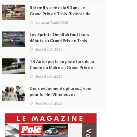
Rétro: Il y a de cela 50 ans, le
Grand Prix de Trois-Rivières de
1976
Vendredi 7 août 2026
Les Sprints Omnifab font leurs
débuts au Grand Prix de Trois-
Rivières avec un format inspiré
Jeudi 6 août 2026
de Daytona
TB Autosports en piste lors de la
Coupe du Maire au Grand Prix de
Trois-Rivières
Jeudi 6 août 2026
Deux événements phares à venir
pour le film Villeneuve :
L'ascension d'une légende (+
Jeudi 6 août 2026
vidéo)