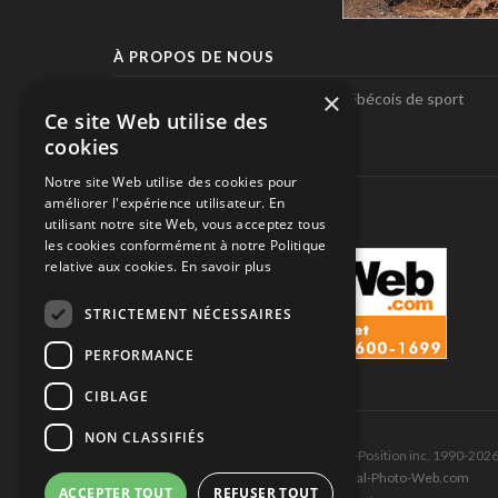
À PROPOS DE NOUS
×
Pole-Position, le seul magazine québécois de sport
Ce site Web utilise des
automobile.
cookies
SUIVEZ-NOUS
Notre site Web utilise des cookies pour
améliorer l'expérience utilisateur. En
utilisant notre site Web, vous acceptez tous
les cookies conformément à notre Politique
relative aux cookies.
En savoir plus
STRICTEMENT NÉCESSAIRES
PERFORMANCE
CIBLAGE
NON CLASSIFIÉS
Tous droits réservés © Les Éditions Pole-Position inc. 1990-202
Ce site est produit et hébergé par Montréal-Photo-Web.com
ACCEPTER TOUT
REFUSER TOUT