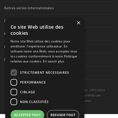
Autres séries internationales
×
Circuit routier canadien
Ce site Web utilise des
cookies
Karting
Notre site Web utilise des cookies pour
améliorer l'expérience utilisateur. En
Autres séries nationales
utilisant notre site Web, vous acceptez tous
les cookies conformément à notre Politique
Divers
relative aux cookies.
En savoir plus
STRICTEMENT NÉCESSAIRES
PERFORMANCE
Tous droits réservés © Les Éditions Pole-Position inc. 1990-2026
CIBLAGE
Ce site est produit et hébergé par Montréal-Photo-Web.com
Politique de confidentialité et Conditions d’utilisation
NON CLASSIFIÉS
ACCEPTER TOUT
REFUSER TOUT