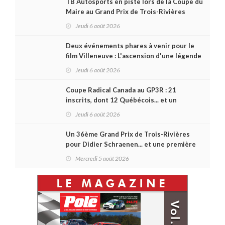
TB Autosports en piste lors de la Coupe du
Maire au Grand Prix de Trois-Rivières
Jeudi 6 août 2026
Deux événements phares à venir pour le
film Villeneuve : L'ascension d'une légende
(+ vidéo)
Jeudi 6 août 2026
Coupe Radical Canada au GP3R : 21
inscrits, dont 12 Québécois... et un
premier gain d'Antoine Sénéchal dans la
Jeudi 6 août 2026
série ?
Un 36ème Grand Prix de Trois-Rivières
pour Didier Schraenen... et une première
en Challenge Canada
Mercredi 5 août 2026