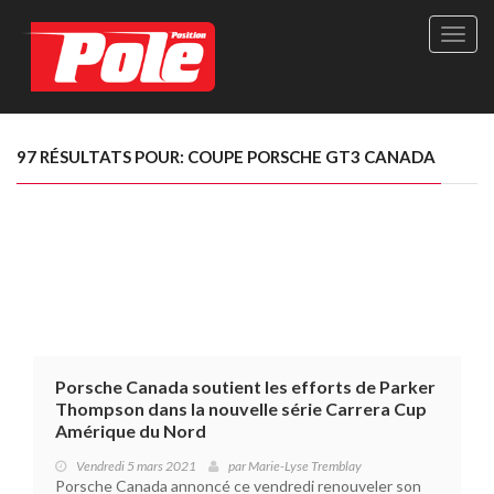
Site
officie
de
Pole-
Positi
Maga
97 RÉSULTATS POUR: COUPE PORSCHE GT3 CANADA
-
Le
seul
maga
québé
de
sport
autom
Porsche Canada soutient les efforts de Parker
Thompson dans la nouvelle série Carrera Cup
Amérique du Nord
Vendredi 5 mars 2021
par
Marie-Lyse Tremblay
Porsche Canada annoncé ce vendredi renouveler son