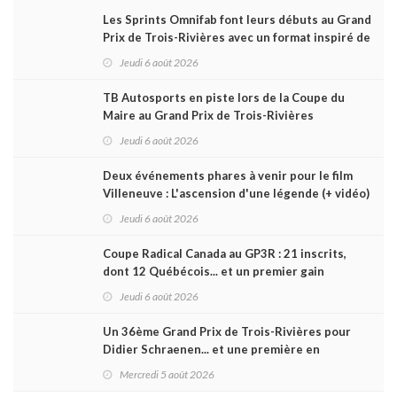
Les Sprints Omnifab font leurs débuts au Grand
Prix de Trois-Rivières avec un format inspiré de
Daytona
Jeudi 6 août 2026
TB Autosports en piste lors de la Coupe du
Maire au Grand Prix de Trois-Rivières
Jeudi 6 août 2026
Deux événements phares à venir pour le film
Villeneuve : L'ascension d'une légende (+ vidéo)
Jeudi 6 août 2026
Coupe Radical Canada au GP3R : 21 inscrits,
dont 12 Québécois... et un premier gain
d'Antoine Sénéchal dans la série ?
Jeudi 6 août 2026
Un 36ème Grand Prix de Trois-Rivières pour
Didier Schraenen... et une première en
Challenge Canada
Mercredi 5 août 2026