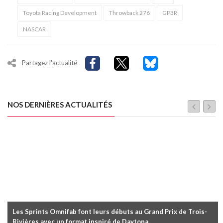
Toyota Racing Development
Throwback 276
GP3R
NASCAR
Partagez l'actualité
NOS DERNIÈRES ACTUALITÉS
Les Sprints Omnifab font leurs débuts au Grand Prix de Trois-
Rivières avec un format inspiré de Daytona