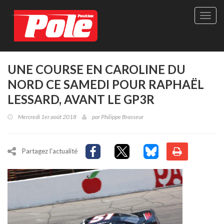
Site
officie
de
Pole-
Positi
Maga
UNE COURSE EN CAROLINE DU
-
NORD CE SAMEDI POUR RAPHAËL
Le
seul
LESSARD, AVANT LE GP3R
maga
québé
Mercredi 1er août 2018
par
Philippe Brasseur
de
sport
autom
Partagez l'actualité