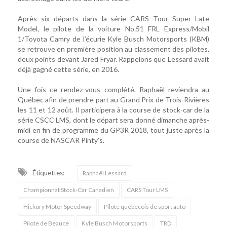
Après six départs dans la série CARS Tour Super Late
Model, le pilote de la voiture No.51 FRL Express/Mobil
1/Toyota Camry de l’écurie Kyle Busch Motorsports (KBM)
se retrouve en première position au classement des pilotes,
deux points devant Jared Fryar. Rappelons que Lessard avait
déjà gagné cette série, en 2016.
Une fois ce rendez-vous complété, Raphaël reviendra au
Québec afin de prendre part au Grand Prix de Trois-Rivières
les 11 et 12 août. Il participera à la course de stock-car de la
série CSCC LMS, dont le départ sera donné dimanche après-
midi en fin de programme du GP3R 2018, tout juste après la
course de NASCAR Pinty’s.
Étiquettes:
Raphaël Lessard
Championnat Stock-Car Canadien
CARS Tour LMS
Hickory Motor Speedway
Pilote québécois de sport auto
Pilote de Beauce
Kyle Busch Motorsports
TRD