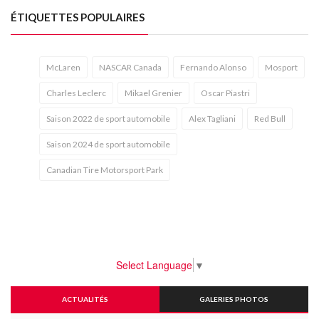
ÉTIQUETTES POPULAIRES
McLaren
NASCAR Canada
Fernando Alonso
Mosport
Charles Leclerc
Mikael Grenier
Oscar Piastri
Saison 2022 de sport automobile
Alex Tagliani
Red Bull
Saison 2024 de sport automobile
Canadian Tire Motorsport Park
Select Language
▼
ACTUALITÉS
GALERIES PHOTOS