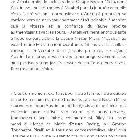
Le 7 mai dernier, les pilotes de la Coupe Nissan Micra, dont
Austin, se sont retrouvés à Mirabel pour la journée annuelle
d’essais pré-saison. L’enthousiasme d’Austin à propulser sa
carrière vers de nouveaux sommets était palpable, à mesure
que la vitesse et la confiance du jeune prodige
augmentaient avec les tours. « J’étais vraiment enthousiaste
à l’idée de participer à la Coupe Nissan Micra. M’asseoir au
volant d’une Micra un jour avant mes 18 ans est le meilleur
cadeau d’anniversaire dont j’aurais pu rêver, se réjouit
Austin. La course, c’est ma vie. J’encourage vivement tous
mes partisans à ne jamais cesser de croire en leurs rêves.
Rien n’est impossible.»
« C’est un moment exaltant pour notre famille, notre équipe
et toute la communauté de l’autisme. La Coupe Nissan Micra
représente pour Austin un défi réjouissant, qui plus est
essentiel pour cultiver son talent, que nous croyons,
franchement, sans limites, commente M. Riley. Un grand
merci à Metod et Marie d’Azure Racing, au Groupe
Touchette Pirelli et à tous nos commanditaires, ainsi qu’à
l’équipe de la Coupe Nissan Micra, qui ont rendu tout cela