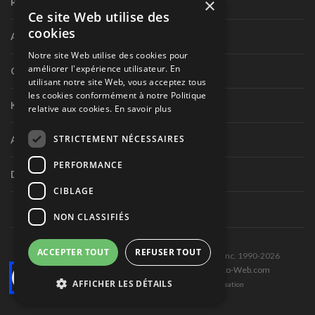
×
Rallye
Ce site Web utilise des
cookies
Autres séries internationales
Notre site Web utilise des cookies pour
améliorer l'expérience utilisateur. En
Circuit routier canadien
utilisant notre site Web, vous acceptez tous
les cookies conformément à notre Politique
Karting
relative aux cookies.
En savoir plus
STRICTEMENT NÉCESSAIRES
Autres séries nationales
PERFORMANCE
Divers
CIBLAGE
NON CLASSIFIÉS
ACCEPTER TOUT
REFUSER TOUT
Tous droits réservés © Les Éditions Pole-Position inc. 1990-2026
Ce site est produit et hébergé par Montréal-Photo-Web.com
AFFICHER LES DÉTAILS
Politique de confidentialité et Conditions d’utilisation