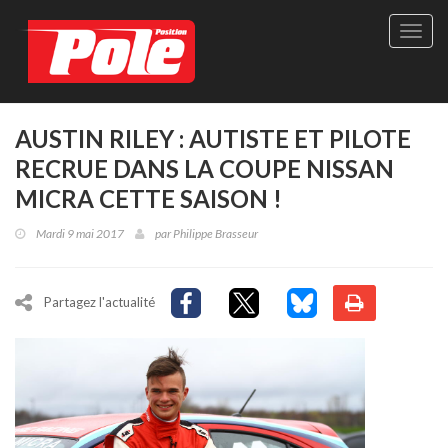
Site
officie
de
Pole-
Positi
Maga
AUSTIN RILEY : AUTISTE ET PILOTE
-
RECRUE DANS LA COUPE NISSAN
Le
seul
MICRA CETTE SAISON !
maga
québé
Mardi 9 mai 2017
par
Philippe Brasseur
de
sport
autom
Partagez l'actualité