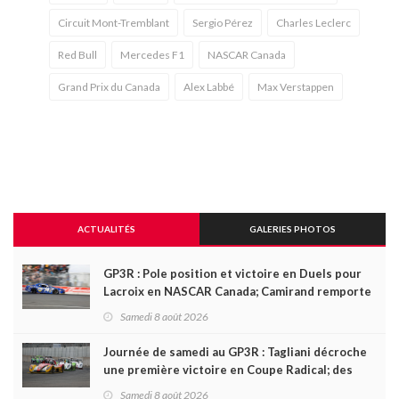
Circuit Mont-Tremblant
Sergio Pérez
Charles Leclerc
Red Bull
Mercedes F1
NASCAR Canada
Grand Prix du Canada
Alex Labbé
Max Verstappen
ACTUALITÉS
GALERIES PHOTOS
GP3R : Pole position et victoire en Duels pour
Lacroix en NASCAR Canada; Camirand remporte
l'autre Duels
Samedi 8 août 2026
Journée de samedi au GP3R : Tagliani décroche
une première victoire en Coupe Radical; des
courses très disputées dans toutes les séries
Samedi 8 août 2026