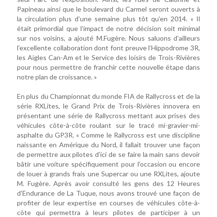
Papineau ainsi que le boulevard du Carmel seront ouverts à
la circulation plus d’une semaine plus tôt qu’en 2014. « Il
était primordial que l’impact de notre décision soit minimal
sur nos voisins, a ajouté M.Fugère. Nous saluons d’ailleurs
l’excellente collaboration dont font preuve l’Hippodrome 3R,
les Aigles Can-Am et le Service des loisirs de Trois-Rivières
pour nous permettre de franchir cette nouvelle étape dans
notre plan de croissance. »
En plus du Championnat du monde FIA de Rallycross et de la
série RXLites, le Grand Prix de Trois-Rivières innovera en
présentant une série de Rallycross mettant aux prises des
véhicules côte-à-côte roulant sur le tracé mi-gravier-mi-
asphalte du GP3R. « Comme le Rallycross est une discipline
naissante en Amérique du Nord, il fallait trouver une façon
de permettre aux pilotes d’ici de se faire la main sans devoir
bâtir une voiture spécifiquement pour l’occasion ou encore
de louer à grands frais une Supercar ou une RXLites, ajoute
M. Fugère. Après avoir consulté les gens des 12 Heures
d’Endurance de La Tuque, nous avons trouvé une façon de
profiter de leur expertise en courses de véhicules côte-à-
côte qui permettra à leurs pilotes de participer à un