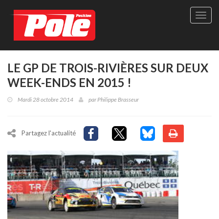
Site
officie
de
Pole-
Positi
Maga
LE GP DE TROIS-RIVIÈRES SUR DEUX
-
WEEK-ENDS EN 2015 !
Le
seul
Mardi 28 octobre 2014
par
Philippe Brasseur
maga
québé
de
sport
Partagez l'actualité
autom