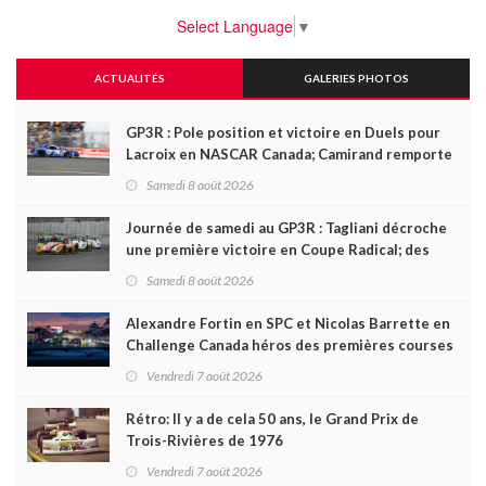
Select Language
▼
ACTUALITÉS
GALERIES PHOTOS
GP3R : Pole position et victoire en Duels pour
Lacroix en NASCAR Canada; Camirand remporte
l'autre Duels
Samedi 8 août 2026
Journée de samedi au GP3R : Tagliani décroche
une première victoire en Coupe Radical; des
courses très disputées dans toutes les séries
Samedi 8 août 2026
Alexandre Fortin en SPC et Nicolas Barrette en
Challenge Canada héros des premières courses
du week-end au GP3R
Vendredi 7 août 2026
Rétro: Il y a de cela 50 ans, le Grand Prix de
Trois-Rivières de 1976
Vendredi 7 août 2026