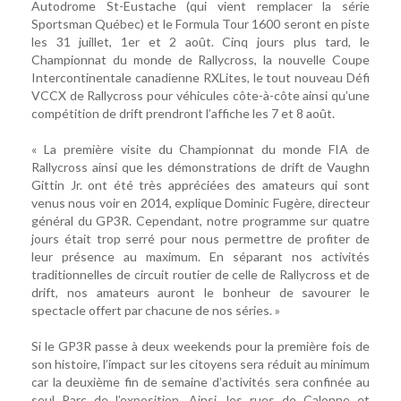
Autodrome St-Eustache (qui vient remplacer la série
Sportsman Québec) et le Formula Tour 1600 seront en piste
les 31 juillet, 1er et 2 août. Cinq jours plus tard, le
Championnat du monde de Rallycross, la nouvelle Coupe
Intercontinentale canadienne RXLites, le tout nouveau Défi
VCCX de Rallycross pour véhicules côte-à-côte ainsi qu’une
compétition de drift prendront l’affiche les 7 et 8 août.
« La première visite du Championnat du monde FIA de
Rallycross ainsi que les démonstrations de drift de Vaughn
Gittin Jr. ont été très appréciées des amateurs qui sont
venus nous voir en 2014, explique Dominic Fugère, directeur
général du GP3R. Cependant, notre programme sur quatre
jours était trop serré pour nous permettre de profiter de
leur présence au maximum. En séparant nos activités
traditionnelles de circuit routier de celle de Rallycross et de
drift, nos amateurs auront le bonheur de savourer le
spectacle offert par chacune de nos séries. »
Si le GP3R passe à deux weekends pour la première fois de
son histoire, l’impact sur les citoyens sera réduit au minimum
car la deuxième fin de semaine d’activités sera confinée au
seul Parc de l’exposition. Ainsi, les rues de Calonne et