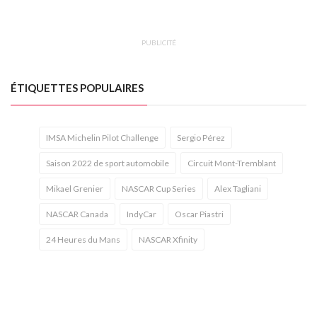
PUBLICITÉ
ÉTIQUETTES POPULAIRES
IMSA Michelin Pilot Challenge
Sergio Pérez
Saison 2022 de sport automobile
Circuit Mont-Tremblant
Mikael Grenier
NASCAR Cup Series
Alex Tagliani
NASCAR Canada
IndyCar
Oscar Piastri
24 Heures du Mans
NASCAR Xfinity