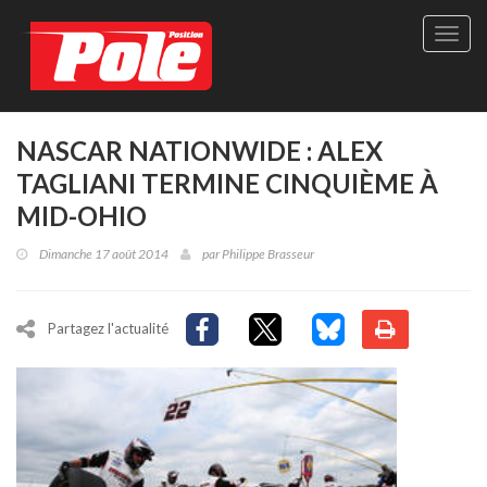
Site
officie
de
Pole-
Positi
Maga
NASCAR NATIONWIDE : ALEX
-
TAGLIANI TERMINE CINQUIÈME À
Le
seul
MID-OHIO
maga
québé
Dimanche 17 août 2014
par
Philippe Brasseur
de
sport
autom
Partagez l'actualité