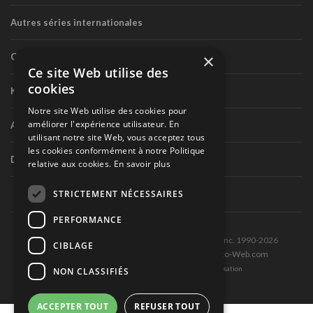
Autres séries internationales
×
Circuit routier canadien
Ce site Web utilise des
cookies
Karting
Notre site Web utilise des cookies pour
améliorer l'expérience utilisateur. En
Autres séries nationales
utilisant notre site Web, vous acceptez tous
les cookies conformément à notre Politique
Divers
relative aux cookies.
En savoir plus
STRICTEMENT NÉCESSAIRES
PERFORMANCE
Tous droits réservés © Les Éditions Pole-Position inc. 1990-2026
CIBLAGE
Ce site est produit et hébergé par Montréal-Photo-Web.com
Politique de confidentialité et Conditions d’utilisation
NON CLASSIFIÉS
ACCEPTER TOUT
REFUSER TOUT