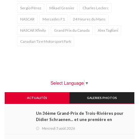
Sergio Pérez
Mikael Grenier
Charles Leclerc
NASCAR
Mercedes F1
24 Heures du Mans
NASCAR Xfinity
Grand Prix du Canada
Alex Tagliani
Canadian Tire Motorsport Park
Select Language
▼
ACTUALITÉS
GALERIES PHOTOS
Un 36ème Grand-Prix de Trois-Rivières pour
Didier Schraenen... et une première en
Challenge Canada
Mercredi 5 août 2026