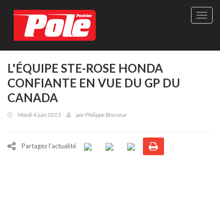
Site
officie
de
Pole-
Positi
Maga
L'ÉQUIPE STE-ROSE HONDA
-
CONFIANTE EN VUE DU GP DU
Le
seul
CANADA
maga
québé
Mardi 4 juin 2013
par
Philippe Brasseur
de
sport
autom
Partagez l'actualité