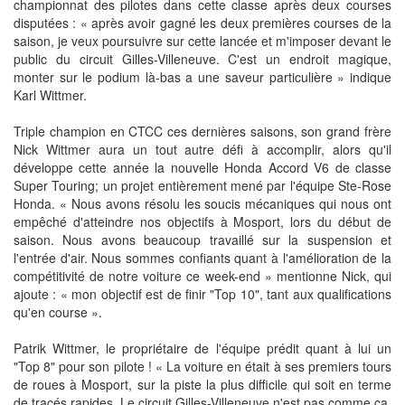
championnat des pilotes dans cette classe après deux courses
disputées : « après avoir gagné les deux premières courses de la
saison, je veux poursuivre sur cette lancée et m'imposer devant le
public du circuit Gilles-Villeneuve. C'est un endroit magique,
monter sur le podium là-bas a une saveur particulière » indique
Karl Wittmer.
Triple champion en CTCC ces dernières saisons, son grand frère
Nick Wittmer aura un tout autre défi à accomplir, alors qu'il
développe cette année la nouvelle Honda Accord V6 de classe
Super Touring; un projet entièrement mené par l'équipe Ste-Rose
Honda. « Nous avons résolu les soucis mécaniques qui nous ont
empêché d'atteindre nos objectifs à Mosport, lors du début de
saison. Nous avons beaucoup travaillé sur la suspension et
l'entrée d'air. Nous sommes confiants quant à l'amélioration de la
compétitivité de notre voiture ce week-end » mentionne Nick, qui
ajoute : « mon objectif est de finir "Top 10", tant aux qualifications
qu'en course ».
Patrik Wittmer, le propriétaire de l'équipe prédit quant à lui un
"Top 8" pour son pilote ! « La voiture en était à ses premiers tours
de roues à Mosport, sur la piste la plus difficile qui soit en terme
de tracés rapides. Le circuit Gilles-Villeneuve n'est pas comme ça,