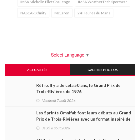
IMSA Michelin Pilot Challenge
IMSA WeatherTech Sportscar
NASCAR Xfinity
McLaren
24 Heures du Mans
Select Language
▼
ACTUALITÉS
GALERIES PHOTOS
Rétro: Il y a de cela 50 ans, le Grand Prix de
Trois-Rivières de 1976
Vendredi 7 août 2026
Les Sprints Omnifab font leurs débuts au Grand
Prix de Trois-Rivières avec un format inspiré de
Daytona
Jeudi 6 août 2026