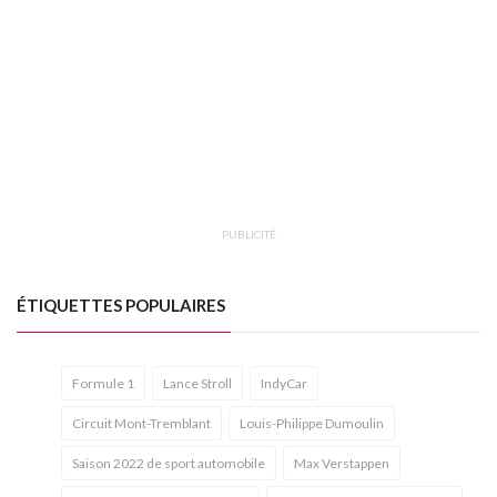
PUBLICITÉ
ÉTIQUETTES POPULAIRES
Formule 1
Lance Stroll
IndyCar
Circuit Mont-Tremblant
Louis-Philippe Dumoulin
Saison 2022 de sport automobile
Max Verstappen