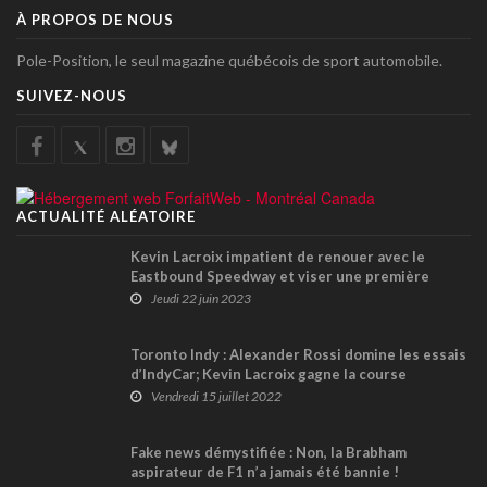
À PROPOS DE NOUS
Pole-Position, le seul magazine québécois de sport automobile.
SUIVEZ-NOUS
ACTUALITÉ ALÉATOIRE
Kevin Lacroix impatient de renouer avec le
Eastbound Speedway et viser une première
victoire 2023 en NASCAR Pinty's
Jeudi 22 juin 2023
Toronto Indy : Alexander Rossi domine les essais
d’IndyCar; Kevin Lacroix gagne la course
NASCAR Pinty’s
Vendredi 15 juillet 2022
Fake news démystifiée : Non, la Brabham
aspirateur de F1 n’a jamais été bannie !