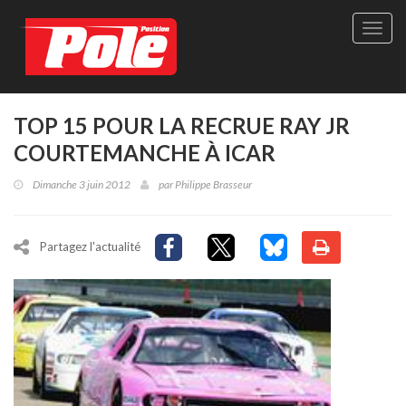
Site
officie
de
Pole-
Positi
Maga
TOP 15 POUR LA RECRUE RAY JR
-
COURTEMANCHE À ICAR
Le
seul
Dimanche 3 juin 2012
par
Philippe Brasseur
maga
québé
de
sport
Partagez l'actualité
autom