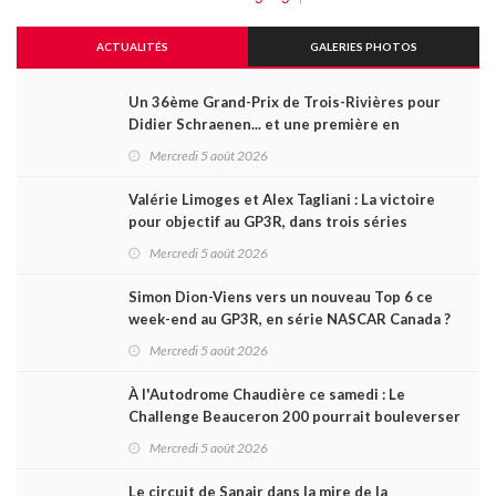
ACTUALITÉS
GALERIES PHOTOS
Un 36ème Grand-Prix de Trois-Rivières pour
Didier Schraenen... et une première en
Challenge Canada
Mercredi 5 août 2026
Valérie Limoges et Alex Tagliani : La victoire
pour objectif au GP3R, dans trois séries
différentes
Mercredi 5 août 2026
Simon Dion-Viens vers un nouveau Top 6 ce
week-end au GP3R, en série NASCAR Canada ?
Mercredi 5 août 2026
À l'Autodrome Chaudière ce samedi : Le
Challenge Beauceron 200 pourrait bouleverser
le championnat ACT Québec
Mercredi 5 août 2026
Le circuit de Sanair dans la mire de la