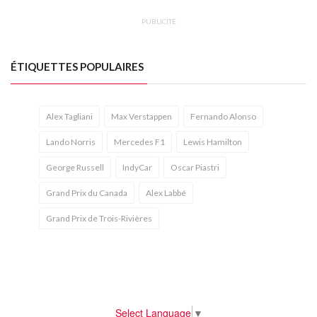
PUBLICITÉ
ÉTIQUETTES POPULAIRES
Alex Tagliani
Max Verstappen
Fernando Alonso
Lando Norris
Mercedes F1
Lewis Hamilton
George Russell
IndyCar
Oscar Piastri
Grand Prix du Canada
Alex Labbé
Grand Prix de Trois-Rivières
Select Language
▼