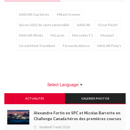
NASCAR Cup Series
Mikael Grenier
Saison 2022 de sport automobile
NASCAR
Oscar Piastri
NASCAR Xfinity
McLaren
Mercedes F1
Mosport
Circuit Mont-Tremblant
Fernando Alonso
NASCAR Pinty's
Select Language
▼
ACTUALITÉS
GALERIES PHOTOS
Alexandre Fortin en SPC et Nicolas Barrette en
Challenge Canada héros des premières courses
du week-end au GP3R
Vendredi 7 août 2026