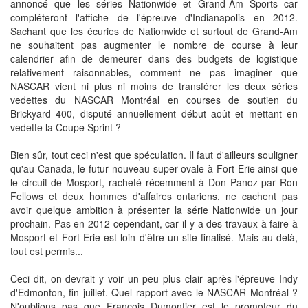
annoncé que les séries Nationwide et Grand-Am Sports car
compléteront l'affiche de l'épreuve d'Indianapolis en 2012.
Sachant que les écuries de Nationwide et surtout de Grand-Am
ne souhaitent pas augmenter le nombre de course à leur
calendrier afin de demeurer dans des budgets de logistique
relativement raisonnables, comment ne pas imaginer que
NASCAR vient ni plus ni moins de transférer les deux séries
vedettes du NASCAR Montréal en courses de soutien du
Brickyard 400, disputé annuellement début août et mettant en
vedette la Coupe Sprint ?
Bien sûr, tout ceci n'est que spéculation. Il faut d'ailleurs souligner
qu'au Canada, le futur nouveau super ovale à Fort Erie ainsi que
le circuit de Mosport, racheté récemment à Don Panoz par Ron
Fellows et deux hommes d'affaires ontariens, ne cachent pas
avoir quelque ambition à présenter la série Nationwide un jour
prochain. Pas en 2012 cependant, car il y a des travaux à faire à
Mosport et Fort Erie est loin d'être un site finalisé. Mais au-delà,
tout est permis...
Ceci dit, on devrait y voir un peu plus clair après l'épreuve Indy
d'Edmonton, fin juillet. Quel rapport avec le NASCAR Montréal ?
N'oublions pas que François Dumontier est le promoteur du