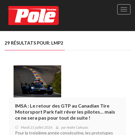
Site
officie
de
Pole-
Positi
Maga
29 RÉSULTATS POUR: LMP2
-
Le
seul
maga
québé
de
sport
autom
IMSA : Le retour des GTP au Canadian Tire
Motorsport Park fait rêver les pilotes... mais
ce ne sera pas pour tout de suite !
Mardi 21 juillet 2026
par
André Cahuzac
Pour la troisième année consécutive, les prototypes