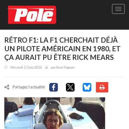
Site
officie
de
Pole-
Positi
Maga
RÉTRO F1: LA F1 CHERCHAIT DÉJÀ
-
UN PILOTE AMÉRICAIN EN 1980, ET
Le
seul
ÇA AURAIT PU ÊTRE RICK MEARS
maga
québé
Mercredi 17 juin 2026
par
René Fagnan
de
sport
autom
Partagez l'actualité