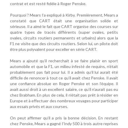
contrat et est resté fidèle à Roger Penske.
Pourquoi ? Mears l’a expliqué à Kirby. Premièrement, Mears a
constaté que CART était une organisation solide et
sérieuse. Il a aimé le fait que CART organise des courses sur
quatre types de tracés différents (super ovales, petits
ovales, circuits routiers permanents et urbains) alors que la
F1 ne visite que des circuits routiers. Selon lui, un pilote doit
être plus polyvalent pour exceller en série CART.
Mears a ajouté qu’il recherchait à se faire plaisir en sport
automobile et que la F1, un milieu infesté de requins, n’était
probablement pas fait pour lui. Il a admis qu’il lui aurait été
difficile de renoncer à tout ce qu’il avait chez Penske. Il avait
une confiance absolue en Roger Penske et son l’équipe. Il
avait aussi droit à un excellent salaire, ce qu’il n’aurait pas eu
chez Brabham. En plus de cela, il n’était pas prêt à résider en
Europe et à effectuer des nombreux voyages pour participer
aux essais privés et aux courses.
On peut affirmer qu’il a pris la bonne décision. En restant
chez Penske, Mears a gagné l’Indy 500 à trois autre reprises