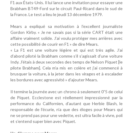
F1 aux États-Unis. Il lui lance une invitation pour essayer une
Brabham BT49-Ford sur le circuit Paul-Ricard dans le sud de
la France. Le test a lieu le jeudi 13 décembre 1979.
Mears a expliqué sa motivation à l’excellent journaliste
Gordon Kirby. « Je ne savais pas si la série CART était une
affaire vraiment solide. J’ai voulu protéger mes arrières avec
cette possibilité de courir en F1 » de dire Mears.
« La F1 est une voiture légère et qui est très agile. J’ai
d’abord piloté la Brabham comme s’il s’agissait d’une voiture
Indy. J’étais à deux secondes des temps de Nelson Piquet [le
pilote Brabham]. Cela m’a mis en colère et j’ai commencé à
brusquer la voiture, à la jeter dans les virages et à escalader
les bordures avec agressivité » d’ajouter Mears.
Il termine la journée avec un chrono à seulement 0”5 de celui
de Piquet. Ecclestone est réellement impressionné par la
performance du Californien, d’autant que Herbie Blash, le
responsable de l’écurie, n’a que des éloges pour Mears qui
ne se prend pas pour une vedette, est ultra facile à vivre, poli
et s’entend super bien avec Piquet.