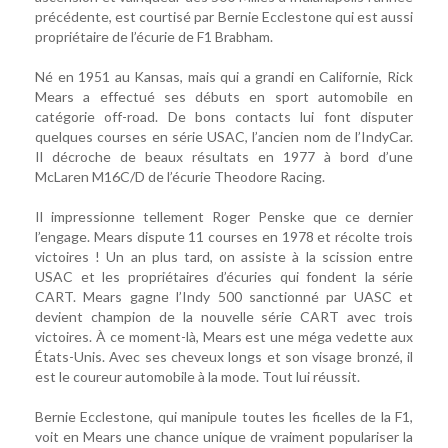
précédente, est courtisé par Bernie Ecclestone qui est aussi
propriétaire de l’écurie de F1 Brabham.
Né en 1951 au Kansas, mais qui a grandi en Californie, Rick
Mears a effectué ses débuts en sport automobile en
catégorie off-road. De bons contacts lui font disputer
quelques courses en série USAC, l’ancien nom de l’IndyCar.
Il décroche de beaux résultats en 1977 à bord d’une
McLaren M16C/D de l’écurie Theodore Racing.
Il impressionne tellement Roger Penske que ce dernier
l’engage. Mears dispute 11 courses en 1978 et récolte trois
victoires ! Un an plus tard, on assiste à la scission entre
USAC et les propriétaires d’écuries qui fondent la série
CART. Mears gagne l’Indy 500 sanctionné par UASC et
devient champion de la nouvelle série CART avec trois
victoires. À ce moment-là, Mears est une méga vedette aux
États-Unis. Avec ses cheveux longs et son visage bronzé, il
est le coureur automobile à la mode. Tout lui réussit.
Bernie Ecclestone, qui manipule toutes les ficelles de la F1,
voit en Mears une chance unique de vraiment populariser la