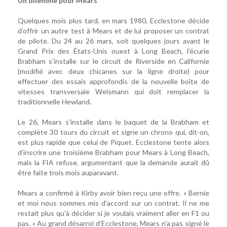
Un dilemme pour Mears
Quelques mois plus tard, en mars 1980, Ecclestone décide
d’offrir un autre test à Mears et de lui proposer un contrat
de pilote. Du 24 au 26 mars, soit quelques jours avant le
Grand Prix des États-Unis ouest à Long Beach, l’écurie
Brabham s’installe sur le circuit de Riverside en Californie
(modifié avec deux chicanes sur la ligne droite) pour
effectuer des essais approfondis de la nouvelle boîte de
vitesses transversale Weismann qui doit remplacer la
traditionnelle Hewland.
Le 26, Mears s’installe dans le baquet de la Brabham et
complète 30 tours du circuit et signe un chrono qui, dit-on,
est plus rapide que celui de Piquet. Ecclestone tente alors
d’inscrire une troisième Brabham pour Mears à Long Beach,
mais la FIA refuse, argumentant que la demande aurait dû
être faite trois mois auparavant.
Mears a confirmé à Kirby avoir bien reçu une offre. « Bernie
et moi nous sommes mis d'accord sur un contrat. Il ne me
restait plus qu'à décider si je voulais vraiment aller en F1 ou
pas. » Au grand désarroi d’Ecclestone, Mears n’a pas signé le