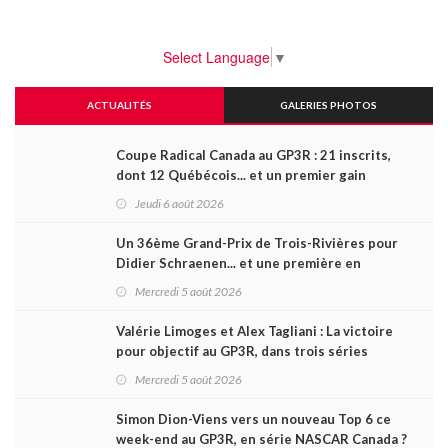
Select Language
▼
ACTUALITÉS
GALERIES PHOTOS
Coupe Radical Canada au GP3R : 21 inscrits,
dont 12 Québécois... et un premier gain
d'Antoine Sénéchal dans la série ?
Jeudi 6 août 2026
Un 36ème Grand-Prix de Trois-Rivières pour
Didier Schraenen... et une première en
Challenge Canada
Mercredi 5 août 2026
Valérie Limoges et Alex Tagliani : La victoire
pour objectif au GP3R, dans trois séries
différentes
Mercredi 5 août 2026
Simon Dion-Viens vers un nouveau Top 6 ce
week-end au GP3R, en série NASCAR Canada ?