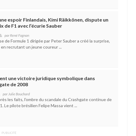
une espoir Finlandais, Kimi Räikkönen, dispute un
x de F1 avec l’écurie Sauber
par
René Fagnan
sse de Formule 1 dirigée par Peter Sauber a créé la surprise,
, en recrutant un jeune coureur ...
ent une victoire juridique symbolique dans
hgate de 2008
par
Julie Bouchard
rès les faits, l’ombre du scandale du Crashgate continue de
1. Le pilote brésilien Felipe Massa vient ...
PUBLICITÉ