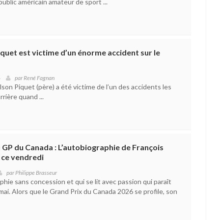
public américain amateur de sport ...
iquet est victime d’un énorme accident sur le
6
par
René Fagnan
elson Piquet (père) a été victime de l’un des accidents les
rrière quand ...
du GP du Canada : L’autobiographie de François
 ce vendredi
par
Philippe Brasseur
hie sans concession et qui se lit avec passion qui paraît
mai. Alors que le Grand Prix du Canada 2026 se profile, son