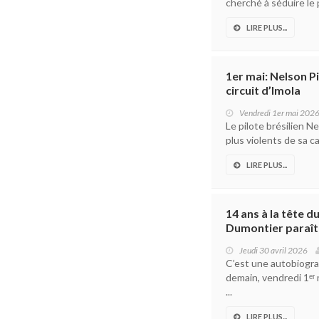
cherché à séduire le 
LIRE PLUS...
1er mai: Nelson P
circuit d’Imola
Vendredi 1er mai 202
Le pilote brésilien N
plus violents de sa ca
LIRE PLUS...
14 ans à la tête 
Dumontier paraît
Jeudi 30 avril 2026
C’est une autobiograp
demain, vendredi 1ᵉʳ 
...
LIRE PLUS...