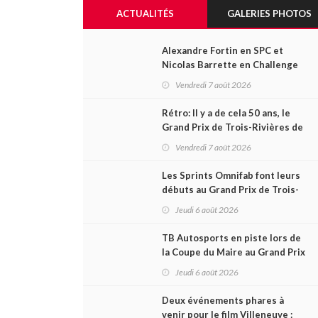
ACTUALITÉS
GALERIES PHOTOS
Alexandre Fortin en SPC et
Nicolas Barrette en Challenge
Canada héros des premières
Vendredi 7 août 2026
courses du week-end au GP3R
Rétro: Il y a de cela 50 ans, le
Grand Prix de Trois-Rivières de
1976
Vendredi 7 août 2026
Les Sprints Omnifab font leurs
débuts au Grand Prix de Trois-
Rivières avec un format inspiré
Jeudi 6 août 2026
de Daytona
TB Autosports en piste lors de
la Coupe du Maire au Grand Prix
de Trois-Rivières
Jeudi 6 août 2026
Deux événements phares à
venir pour le film Villeneuve :