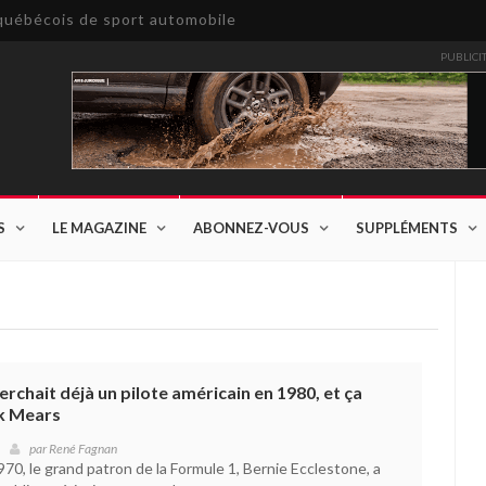
e québécois de sport automobile
PUBLICI
S
LE MAGAZINE
ABONNEZ-VOUS
SUPPLÉMENTS
erchait déjà un pilote américain en 1980, et ça
ck Mears
par
René Fagnan
970, le grand patron de la Formule 1, Bernie Ecclestone, a