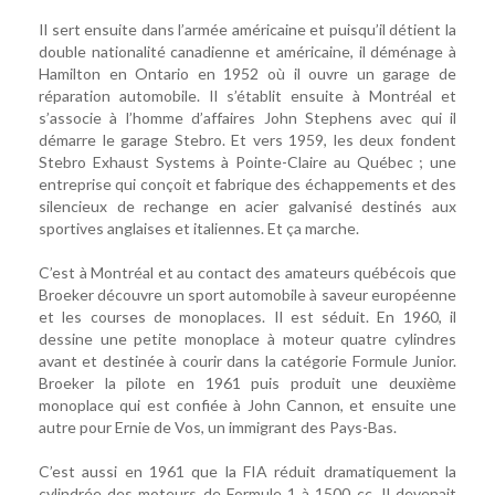
Il sert ensuite dans l’armée américaine et puisqu’il détient la
double nationalité canadienne et américaine, il déménage à
Hamilton en Ontario en 1952 où il ouvre un garage de
réparation automobile. Il s’établit ensuite à Montréal et
s’associe à l’homme d’affaires John Stephens avec qui il
démarre le garage Stebro. Et vers 1959, les deux fondent
Stebro Exhaust Systems à Pointe-Claire au Québec ; une
entreprise qui conçoit et fabrique des échappements et des
silencieux de rechange en acier galvanisé destinés aux
sportives anglaises et italiennes. Et ça marche.
C’est à Montréal et au contact des amateurs québécois que
Broeker découvre un sport automobile à saveur européenne
et les courses de monoplaces. Il est séduit. En 1960, il
dessine une petite monoplace à moteur quatre cylindres
avant et destinée à courir dans la catégorie Formule Junior.
Broeker la pilote en 1961 puis produit une deuxième
monoplace qui est confiée à John Cannon, et ensuite une
autre pour Ernie de Vos, un immigrant des Pays-Bas.
C’est aussi en 1961 que la FIA réduit dramatiquement la
cylindrée des moteurs de Formule 1 à 1500 cc. Il devenait