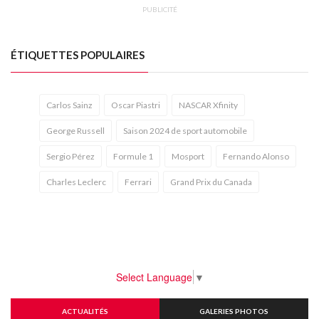
PUBLICITÉ
ÉTIQUETTES POPULAIRES
Carlos Sainz
Oscar Piastri
NASCAR Xfinity
George Russell
Saison 2024 de sport automobile
Sergio Pérez
Formule 1
Mosport
Fernando Alonso
Charles Leclerc
Ferrari
Grand Prix du Canada
Select Language
▼
ACTUALITÉS
GALERIES PHOTOS