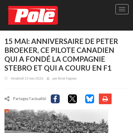
Site
officie
de
Pole-
Positi
Maga
15 MAI: ANNIVERSAIRE DE PETER
-
BROEKER, CE PILOTE CANADIEN
Le
seul
QUI A FONDÉ LA COMPAGNIE
maga
STEBRO ET QUI A COURU EN F1
québé
de
Vendredi 15 mai 2026
par
René Fagnan
sport
autom
Partagez l'actualité