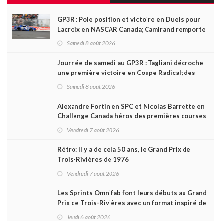
GP3R : Pole position et victoire en Duels pour
Lacroix en NASCAR Canada; Camirand remporte
l'autre Duels
Samedi 8 août 2026
Journée de samedi au GP3R : Tagliani décroche
une première victoire en Coupe Radical; des
courses très disputées dans toutes les séries
Samedi 8 août 2026
Alexandre Fortin en SPC et Nicolas Barrette en
Challenge Canada héros des premières courses
du week-end au GP3R
Vendredi 7 août 2026
Rétro: Il y a de cela 50 ans, le Grand Prix de
Trois-Rivières de 1976
Vendredi 7 août 2026
Les Sprints Omnifab font leurs débuts au Grand
Prix de Trois-Rivières avec un format inspiré de
Daytona
Jeudi 6 août 2026