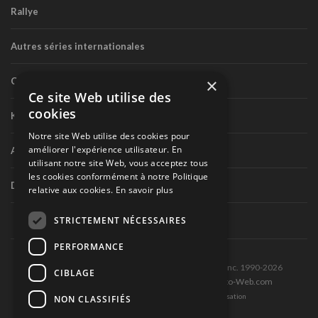
Rallye
Autres séries internationales
×
Circuit routier canadien
Ce site Web utilise des
cookies
Karting
Notre site Web utilise des cookies pour
améliorer l'expérience utilisateur. En
Autres séries nationales
utilisant notre site Web, vous acceptez tous
les cookies conformément à notre Politique
Divers
relative aux cookies.
En savoir plus
STRICTEMENT NÉCESSAIRES
PERFORMANCE
Tous droits réservés © Les Éditions Pole-Position inc. 1990-2026
CIBLAGE
Ce site est produit et hébergé par Montréal-Photo-Web.com
Politique de confidentialité et Conditions d’utilisation
NON CLASSIFIÉS