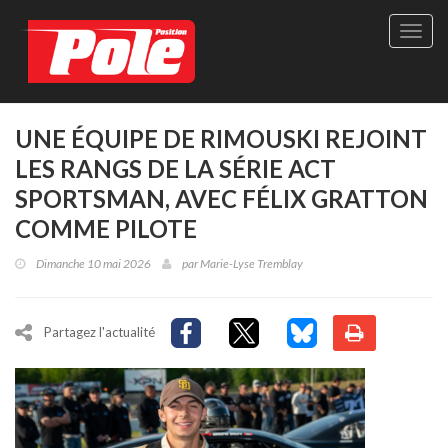
Site
officie
de
Pole-
Positi
Maga
UNE ÉQUIPE DE RIMOUSKI REJOINT
-
LES RANGS DE LA SÉRIE ACT
Le
seul
SPORTSMAN, AVEC FÉLIX GRATTON
maga
COMME PILOTE
québé
de
Dimanche 10 mai 2026
par
Marie-Lyse Tremblay
sport
autom
Partagez l'actualité