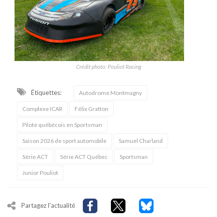
Crédit photo: Pouliot Racing
Étiquettes:
Autodrome Montmagny
Complexe ICAR
Félix Gratton
Pilote québécois en Sportsman
Saison 2026 de sport automobile
Samuel Charland
Série ACT
Série ACT Québec
Sportsman
Junior Pouliot
Partagez l'actualité