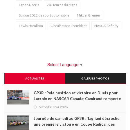
Lando Norris
24 Heures du Mans
Saison 2022 de sport automobile
Mikael Grenier
Lewis Hamilton
Circuit Mont-Tremblant
NASCAR Xfinity
Select Language
▼
ACTUALITÉS
GALERIES PHOTOS
GP3R : Pole position et victoire en Duels pour
Lacroix en NASCAR Canada; Camirand remporte
l'autre Duels
Samedi 8 août 2026
Journée de samedi au GP3R : Tagliani décroche
une première victoire en Coupe Radical; des
courses très disputées dans toutes les séries