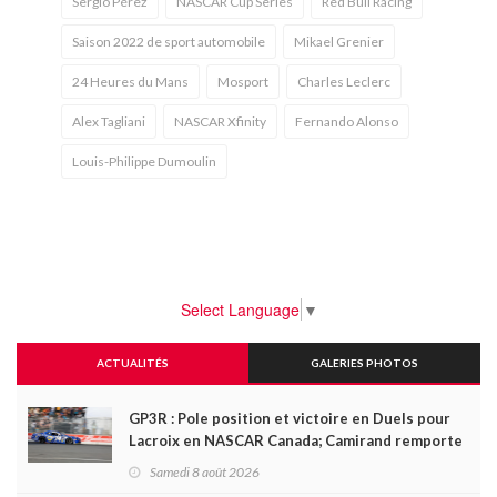
Sergio Pérez
NASCAR Cup Series
Red Bull Racing
Saison 2022 de sport automobile
Mikael Grenier
24 Heures du Mans
Mosport
Charles Leclerc
Alex Tagliani
NASCAR Xfinity
Fernando Alonso
Louis-Philippe Dumoulin
Select Language
▼
ACTUALITÉS
GALERIES PHOTOS
GP3R : Pole position et victoire en Duels pour
Lacroix en NASCAR Canada; Camirand remporte
l'autre Duels
Samedi 8 août 2026