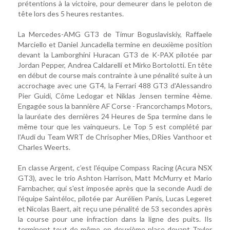
prétentions à la victoire, pour demeurer dans le peloton de
tête lors des 5 heures restantes.
La Mercedes-AMG GT3 de Timur Boguslaviskiy, Raffaele
Marciello et Daniel Juncadella termine en deuxième position
devant la Lamborghini Huracan GT3 de K-PAX pilotée par
Jordan Pepper, Andrea Caldarelli et Mirko Bortolotti. En tête
en début de course mais contrainte à une pénalité suite à un
accrochage avec une GT4, la Ferrari 488 GT3 d'Alessandro
Pier Guidi, Côme Ledogar et Niklas Jensen termine 4ème.
Engagée sous la bannière AF Corse - Francorchamps Motors,
la lauréate des dernières 24 Heures de Spa termine dans le
même tour que les vainqueurs. Le Top 5 est complété par
l'Audi du Team WRT de Chrisopher Mies, DRies Vanthoor et
Charles Weerts.
En classe Argent, c’est l'équipe Compass Racing (Acura NSX
GT3), avec le trio Ashton Harrison, Matt McMurry et Mario
Farnbacher, qui s'est imposée après que la seconde Audi de
l'équipe Saintéloc, pilotée par Aurélien Panis, Lucas Legeret
et Nicolas Baert, ait reçu une pénalité de 53 secondes après
la course pour une infraction dans la ligne des puits. Ils
terminent tout de même en deuxième place devant Taylor