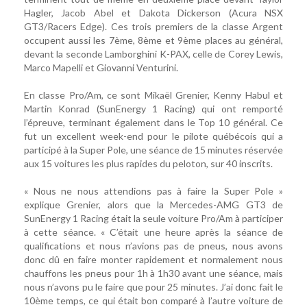
Hagler, Jacob Abel et Dakota Dickerson (Acura NSX
GT3/Racers Edge). Ces trois premiers de la classe Argent
occupent aussi les 7ème, 8ème et 9ème places au général,
devant la seconde Lamborghini K-PAX, celle de Corey Lewis,
Marco Mapelli et Giovanni Venturini.
En classe Pro/Am, ce sont Mikaël Grenier, Kenny Habul et
Martin Konrad (SunEnergy 1 Racing) qui ont remporté
l’épreuve, terminant également dans le Top 10 général. Ce
fut un excellent week-end pour le pilote québécois qui a
participé à la Super Pole, une séance de 15 minutes réservée
aux 15 voitures les plus rapides du peloton, sur 40 inscrits.
« Nous ne nous attendions pas à faire la Super Pole »
explique Grenier, alors que la Mercedes-AMG GT3 de
SunEnergy 1 Racing était la seule voiture Pro/Am à participer
à cette séance. « C’était une heure après la séance de
qualifications et nous n’avions pas de pneus, nous avons
donc dû en faire monter rapidement et normalement nous
chauffons les pneus pour 1h à 1h30 avant une séance, mais
nous n’avons pu le faire que pour 25 minutes. J’ai donc fait le
10ème temps, ce qui était bon comparé à l’autre voiture de