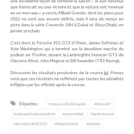
une excellente façon de terminer la saison ! Je suis heureux
que Kenny ait eu une victoire et que la voiture soit revenue
en un morceau » a conclu Mikaël Grenier, dont les plans pour
2022 ne sont pas encore définis, mais il sera de retour en
piste dans la série Creventic 24H à Dubaï et Abou Dhabi, en
janvier prochain.
C’est donc la Porsche 911 GT3 d’Olsen, James Sofronas et
Kyle Washington qui a terminé sur la deuxième marche du
podium en Pro/Am, devant la Lamborghini Huracan GT3 de
Giacomo Altoé, John Megrue et Bill Sweedler (TR3 Racing).
Découvrez les résultats provisoires de la course
ici
. Prenez
note que ces résultats ne reflètent pas toutes les pénalités
infligées par les officiels après la course.
Étiquettes:
8 Heures d'Indianapolis
AKKA ASP
Indianapolis Raceway Park
Kenny Habul
Martin Konrad
Mercedes AMG GT3
Mikael Grenier
Saintéloc