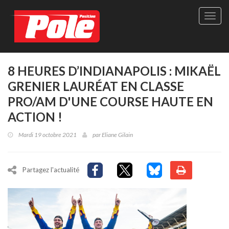
Site
officie
de
Pole-
Positi
Maga
8 HEURES D’INDIANAPOLIS : MIKAËL
-
GRENIER LAURÉAT EN CLASSE
Le
seul
PRO/AM D'UNE COURSE HAUTE EN
maga
ACTION !
québé
de
Mardi 19 octobre 2021
par
Eliane Gilain
sport
autom
Partagez l'actualité