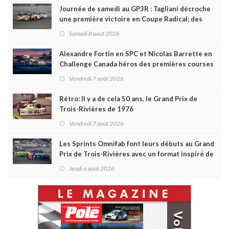
Journée de samedi au GP3R : Tagliani décroche
une première victoire en Coupe Radical; des
courses très disputées dans toutes les séries
Samedi 8 août 2026
Alexandre Fortin en SPC et Nicolas Barrette en
Challenge Canada héros des premières courses
du week-end au GP3R
Vendredi 7 août 2026
Rétro: Il y a de cela 50 ans, le Grand Prix de
Trois-Rivières de 1976
Vendredi 7 août 2026
Les Sprints Omnifab font leurs débuts au Grand
Prix de Trois-Rivières avec un format inspiré de
Daytona
Jeudi 6 août 2026