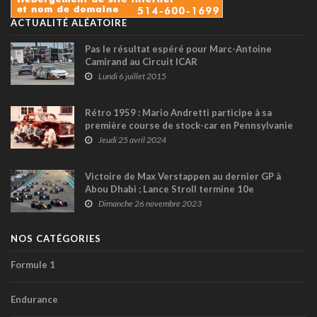
ACTUALITÉ ALÉATOIRE
Pas le résultat espéré pour Marc-Antoine
Camirand au Circuit ICAR
Lundi 6 juillet 2015
Rétro 1959 : Mario Andretti participe à sa
première course de stock-car en Pennsylvanie
Jeudi 25 avril 2024
Victoire de Max Verstappen au dernier GP à
Abou Dhabi ; Lance Stroll termine 10e
Dimanche 26 novembre 2023
NOS CATÉGORIES
Formule 1
Endurance