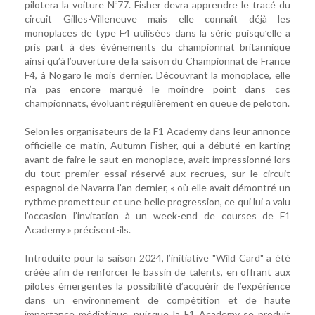
pilotera la voiture Nº77. Fisher devra apprendre le tracé du
circuit Gilles-Villeneuve mais elle connaît déjà les
monoplaces de type F4 utilisées dans la série puisqu’elle a
pris part à des événements du championnat britannique
ainsi qu’à l’ouverture de la saison du Championnat de France
F4, à Nogaro le mois dernier. Découvrant la monoplace, elle
n’a pas encore marqué le moindre point dans ces
championnats, évoluant régulièrement en queue de peloton.
Selon les organisateurs de la F1 Academy dans leur annonce
officielle ce matin, Autumn Fisher, qui a débuté en karting
avant de faire le saut en monoplace, avait impressionné lors
du tout premier essai réservé aux recrues, sur le circuit
espagnol de Navarra l’an dernier, « où elle avait démontré un
rythme prometteur et une belle progression, ce qui lui a valu
l’occasion l’invitation à un week-end de courses de F1
Academy » précisent-ils.
Introduite pour la saison 2024, l’initiative "Wild Card" a été
créée afin de renforcer le bassin de talents, en offrant aux
pilotes émergentes la possibilité d’acquérir de l’expérience
dans un environnement de compétition et de haute
importance médiatique, puisque la F1 Academy se produit