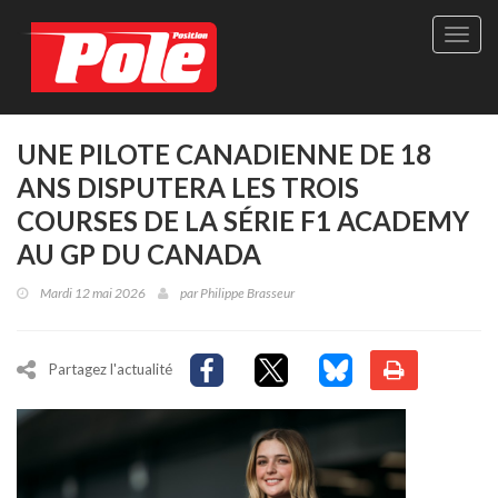
Site
officie
de
Pole-
Positi
Maga
UNE PILOTE CANADIENNE DE 18
-
ANS DISPUTERA LES TROIS
Le
seul
COURSES DE LA SÉRIE F1 ACADEMY
maga
AU GP DU CANADA
québé
de
Mardi 12 mai 2026
par
Philippe Brasseur
sport
autom
Partagez l'actualité