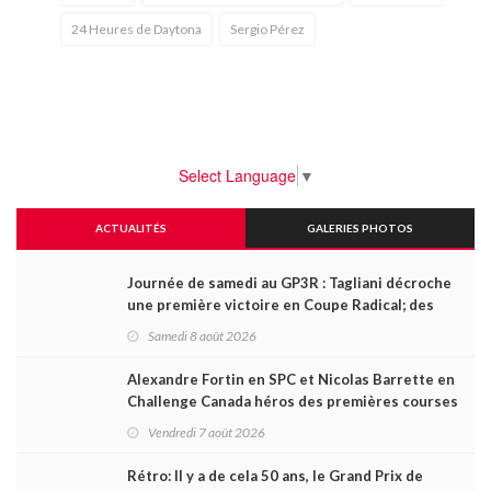
24 Heures de Daytona
Sergio Pérez
Select Language
▼
ACTUALITÉS
GALERIES PHOTOS
Journée de samedi au GP3R : Tagliani décroche
une première victoire en Coupe Radical; des
courses très disputées dans toutes les séries
Samedi 8 août 2026
Alexandre Fortin en SPC et Nicolas Barrette en
Challenge Canada héros des premières courses
du week-end au GP3R
Vendredi 7 août 2026
Rétro: Il y a de cela 50 ans, le Grand Prix de