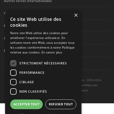
Autres séries internationales
×
Circuit routier canadien
Ce site Web utilise des
cookies
Karting
Notre site Web utilise des cookies pour
améliorer l'expérience utilisateur. En
Autres séries nationales
utilisant notre site Web, vous acceptez tous
les cookies conformément à notre Politique
Divers
relative aux cookies.
En savoir plus
STRICTEMENT NÉCESSAIRES
PERFORMANCE
Tous droits réservés © Les Éditions Pole-Position inc. 1990-2026
CIBLAGE
Ce site est produit et hébergé par Montréal-Photo-Web.com
Politique de confidentialité et Conditions d’utilisation
NON CLASSIFIÉS
ACCEPTER TOUT
REFUSER TOUT