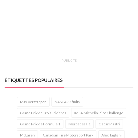
PUBLICITÉ
ÉTIQUETTES POPULAIRES
Max Verstappen
NASCAR Xfinity
Grand Prix de Trois-Rivières
IMSA Michelin Pilot Challenge
Grand Prix de Formule 1
Mercedes F1
Oscar Piastri
McLaren
Canadian Tire Motorsport Park
Alex Tagliani