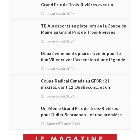
Grand Prix de Trois-Rivières avec un
format inspiré de Daytona
Jeudi 6 août 2026
TB Autosports en piste lors de la Coupe du
Maire au Grand Prix de Trois-Rivières
Jeudi 6 août 2026
Deux événements phares à venir pour le
film Villeneuve : L'ascension d'une légende
(+ vidéo)
Jeudi 6 août 2026
Coupe Radical Canada au GP3R : 21
inscrits, dont 12 Québécois... et un
premier gain d'Antoine Sénéchal dans la
Jeudi 6 août 2026
série ?
Un 36ème Grand Prix de Trois-Rivières
pour Didier Schraenen... et une première
en Challenge Canada
Mercredi 5 août 2026