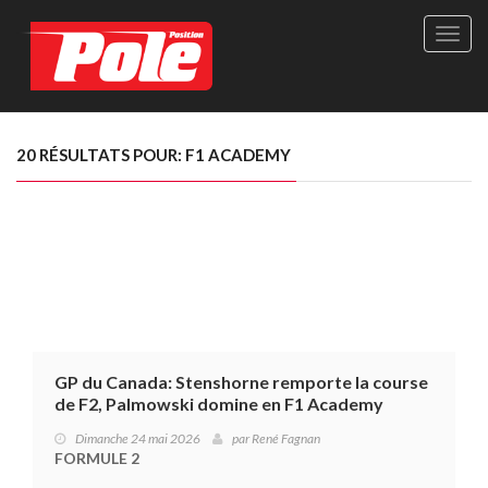
Site
officie
de
Pole-
Positi
Maga
20 RÉSULTATS POUR: F1 ACADEMY
-
Le
seul
maga
québé
de
sport
autom
GP du Canada: Stenshorne remporte la course
de F2, Palmowski domine en F1 Academy
Dimanche 24 mai 2026
par
René Fagnan
FORMULE 2