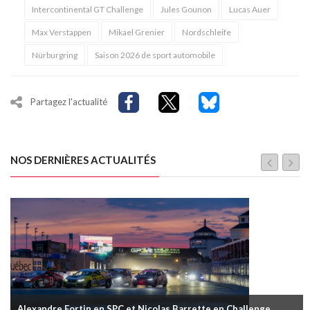
Intercontinental GT Challenge
Jules Gounon
Lucas Auer
Max Verstappen
Mikael Grenier
Nordschleife
Nürburgring
Saison 2026 de sport automobile
Partagez l'actualité
NOS DERNIÈRES ACTUALITÉS
Alexandre Fortin en SPC et Nicolas Barrette en Challenge