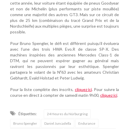
cette année, leur voiture étant équipiée de pneus Goodyear
et non de Michelin (plus performants sur piste mouillée)
comme une majorité des autres GT3. Mais sur ce circuit de
plus de 25 km (combinaison du tracé Grand Prix et de la
Nordschleife) aux multiples pièges, une surprise est toujours
possible.
Pour Bruno Spengler, le défi est différent puisqu’il évoluera
avec l’une des trois HWA Evo.R de classe SP-X. Des
machines inspirées des anciennes Mercedes Class-1 de
DTM, qui ne peuvent espérer gagner au général mais
raviront les passionnés par leur esthétique. Spengler
partagera le volant de la Nº63 avec les amateurs Christian
Gebhardt, Evald Holstad et Peter Ludwig.
Pour la liste complète des inscrits,
cliquez ici
. Pour suivre la
course en direct à compter de samedi matin 9h00,
cliquez ici
.
Étiquettes:
24 Heures du Nürburgring
Bruno Spengler
Daniel Juncadella
Endurance