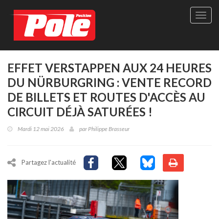
Site
officie
de
Pole-
Positi
Maga
EFFET VERSTAPPEN AUX 24 HEURES
-
DU NÜRBURGRING : VENTE RECORD
Le
seul
DE BILLETS ET ROUTES D'ACCÈS AU
maga
CIRCUIT DÉJÀ SATURÉES !
québé
de
Mardi 12 mai 2026
par
Philippe Brasseur
sport
autom
Partagez l'actualité