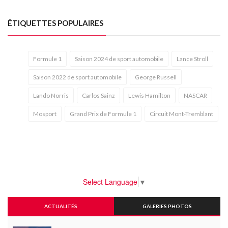
ÉTIQUETTES POPULAIRES
Formule 1
Saison 2024 de sport automobile
Lance Stroll
Saison 2022 de sport automobile
George Russell
Lando Norris
Carlos Sainz
Lewis Hamilton
NASCAR
Mosport
Grand Prix de Formule 1
Circuit Mont-Tremblant
Select Language
▼
ACTUALITÉS
GALERIES PHOTOS