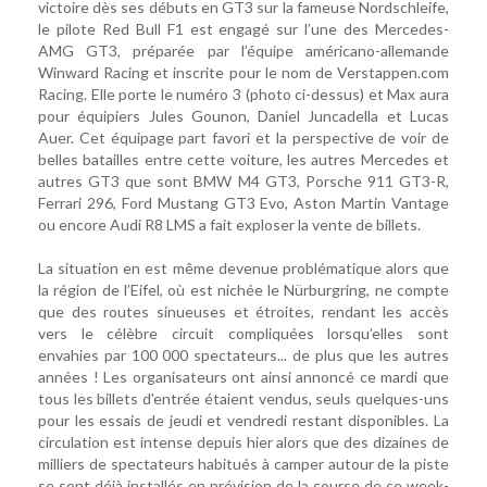
victoire dès ses débuts en GT3 sur la fameuse Nordschleife,
le pilote Red Bull F1 est engagé sur l’une des Mercedes-
AMG GT3, préparée par l’équipe américano-allemande
Winward Racing et inscrite pour le nom de Verstappen.com
Racing. Elle porte le numéro 3 (photo ci-dessus) et Max aura
pour équipiers Jules Gounon, Daniel Juncadella et Lucas
Auer. Cet équipage part favori et la perspective de voir de
belles batailles entre cette voiture, les autres Mercedes et
autres GT3 que sont BMW M4 GT3, Porsche 911 GT3-R,
Ferrari 296, Ford Mustang GT3 Evo, Aston Martin Vantage
ou encore Audi R8 LMS a fait exploser la vente de billets.
La situation en est même devenue problématique alors que
la région de l’Eifel, où est nichée le Nürburgring, ne compte
que des routes sinueuses et étroites, rendant les accès
vers le célèbre circuit compliquées lorsqu’elles sont
envahies par 100 000 spectateurs... de plus que les autres
années ! Les organisateurs ont ainsi annoncé ce mardi que
tous les billets d'entrée étaient vendus, seuls quelques-uns
pour les essais de jeudi et vendredi restant disponibles. La
circulation est intense depuis hier alors que des dizaines de
milliers de spectateurs habitués à camper autour de la piste
se sont déjà installés en prévision de la course de ce week-