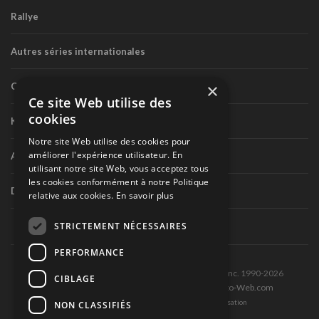
Rallye
Autres séries internationales
×
Circuit routier canadien
Ce site Web utilise des
cookies
Karting
Notre site Web utilise des cookies pour
améliorer l'expérience utilisateur. En
Autres séries nationales
utilisant notre site Web, vous acceptez tous
les cookies conformément à notre Politique
Divers
relative aux cookies.
En savoir plus
STRICTEMENT NÉCESSAIRES
PERFORMANCE
Tous droits réservés © Les Éditions Pole-Position inc. 1990-2026
CIBLAGE
Ce site est produit et hébergé par Montréal-Photo-Web.com
Politique de confidentialité et Conditions d’utilisation
NON CLASSIFIÉS