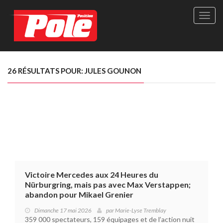
Site
officie
de
Pole-
Positi
Maga
26 RÉSULTATS POUR: JULES GOUNON
-
Le
seul
maga
québé
de
sport
autom
Victoire Mercedes aux 24 Heures du
Nürburgring, mais pas avec Max Verstappen;
abandon pour Mikael Grenier
Dimanche 17 mai 2026
par
Marie-Lyse Tremblay
359 000 spectateurs, 159 équipages et de l’action nuit