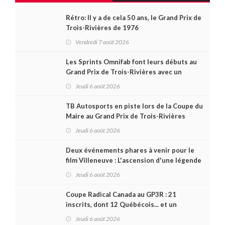
Rétro: Il y a de cela 50 ans, le Grand Prix de
Trois-Rivières de 1976
Vendredi 7 août 2026
Les Sprints Omnifab font leurs débuts au
Grand Prix de Trois-Rivières avec un
format inspiré de Daytona
Jeudi 6 août 2026
TB Autosports en piste lors de la Coupe du
Maire au Grand Prix de Trois-Rivières
Jeudi 6 août 2026
Deux événements phares à venir pour le
film Villeneuve : L'ascension d'une légende
(+ vidéo)
Jeudi 6 août 2026
Coupe Radical Canada au GP3R : 21
inscrits, dont 12 Québécois... et un
premier gain d'Antoine Sénéchal dans la
Jeudi 6 août 2026
série ?